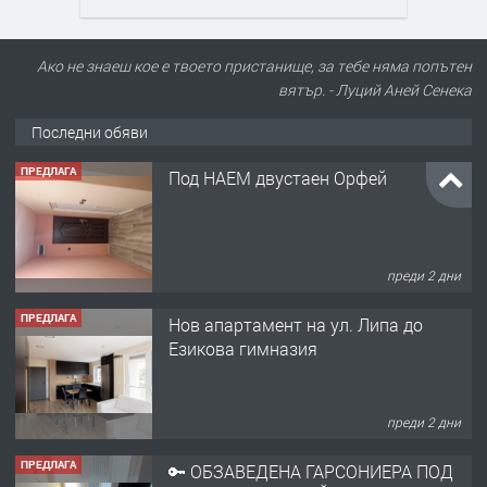
Ако не знаеш кое е твоето пристанище, за тебе няма попътен
вятър. - Луций Аней Сенека
Последни обяви
ПРЕДЛАГА
Под НАЕМ двустаен Орфей
преди 2 дни
ПРЕДЛАГА
Нов апартамент на ул. Липа до
Езикова гимназия
преди 2 дни
ПРЕДЛАГА
🔑 ОБЗАВЕДЕНА ГАРСОНИЕРА ПОД