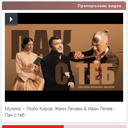
Препоръчано видео
Музика – Любо Киров, Жени Лечева & Иван Лечев -
Пак с теб