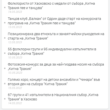
Фолклористи от Хасковско с медали от събора „Китна
Тракия пее и танцува“
14.05.2023
Танцов клуб „Балкан“ от Одрин даде старт на конкурсната
програма на „Китна Тракия пее и танцува“
13.05.2023
Позиционираха два етнокъта и занаятчийски ръкоделия на
старта на „Китна Тракия“
12.05.2023
55 фолклорни групи и 95 индивидуални изпълнители в
събора „Китна Тракия“
10.05.2023
Фотосесия-конкурс за деца за най-гиздава носия на събора
„Китна Тракия“
10.05.2023
Голямо хоро, концерт на детски ансамбли и “Чинари” във
втория ден на събора “Китна Тракия”
15.05.2022
67 групи и 41 изпълнители в Националния събор „Китна
Тракия“ в Хасково
14.05.2022