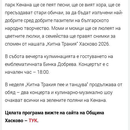
парк Кенана ще се пеят песни, ще се вият хора, ще се
пресъздават стари обичаи, за да бъдат излъчени най-
добрите сред добрите пазители на българското
народно творчество. Моми и момци ще се люлеят на
цветните люлки, а семейства ще правят снимки за
спомен от нашата „Китна Тракия“ Хасково 2026.
В събота вечерта кулминацията е гостуването на
емблематичната Бинка Добрева. Концертът е с
начален час – 18:00.
В неделя „Китна Тракия пее и танцува“ продължава от
обяд – два концерта и кулинарно-музикално шоу
очакват всички на зелените поляни на Кенана.
Цялата програма вижте на сайта на Община
Хасково –
ТУК
.