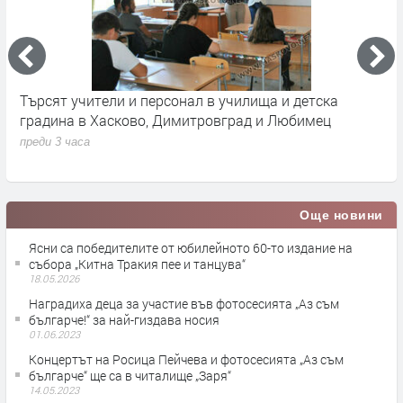
Търсят учители и персонал в училища и детска
П
градина в Хасково, Димитровград и Любимец
у
преди 3 часа
п
Още новини
Ясни са победителите от юбилейното 60-то издание на
събора „Китна Тракия пее и танцува“
18.05.2026
Наградиха деца за участие във фотосесията „Аз съм
българче!“ за най-гиздава носия
01.06.2023
Концертът на Росица Пейчева и фотосесията „Аз съм
българче“ ще са в читалище „Заря“
14.05.2023