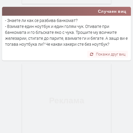
Случаен виц
- Знаете ли как се разбива банкомат?
- Взимате един ноутбук и един голям чук. Отивате при
банкомата и го блъскате яко с чука. Трошите му всичките
железарии, стигате до парите, взимате ги и бягате. А защо ви е
тогава ноутбука ли? Че какви хакери сте без ноутбук?
Покажи друг виц