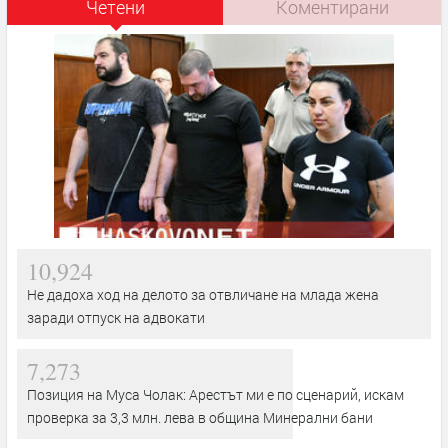
Четени
Коментирани
10,924
Не дадоха ход на делото за отвличане на млада жена
заради отпуск на адвокати
7,273
Позиция на Муса Чолак: Арестът ми е по сценарий, искам
проверка за 3,3 млн. лева в община Минерални бани