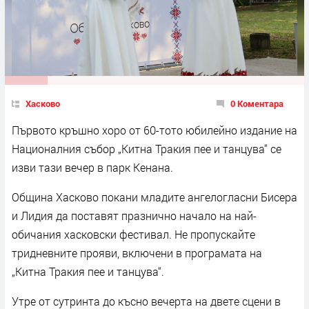
Хасково
0 Коментара
Първото кръшно хоро от 60-тото юбилейно издание на
Националния събор „Китна Тракия пее и танцува“ се
изви тази вечер в парк Кенана.
Община Хасково покани младите ангелогласни Бисера
и Лидия да поставят празнично начало на най-
обичания хасковски фестивал. Не пропускайте
тридневните прояви, включени в програмата на
„Китна Тракия пее и танцува“.
Утре от сутринта до късно вечерта на двете сцени в