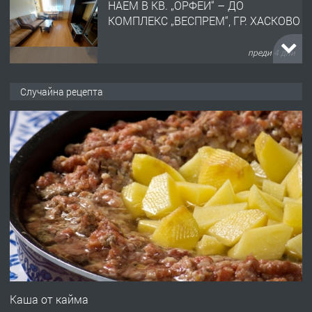
НАЕМ В КВ. „ОРФЕЙ“ – ДО
КОМПЛЕКС „ВЕСПРЕМ“, ГР. ХАСКОВО
преди 4 дни
ПРЕДЛАГА
НАПЪЛНО ОБЗАВЕДЕН И
Случайна рецепта
ОБОРУДВАН ТРИСТАЕН
АПАРТАМЕНТ В ЦЕНТЪРА НА ГР.
ХАСКОВО
преди 5 дни
ПРЕДЛАГА
Давам гараж под наем
преди 5 дни
ПРЕДЛАГА
№4120 Магазин/Офис под наем в кв.
Любен Каравелов, Хасково-близо до
Каша от кайма
градската градина!