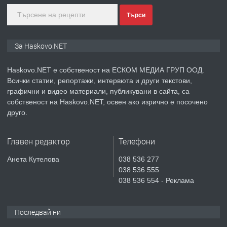
Търси
преди 5 дни
ПРЕДЛАГА
ПРОСТОРЕН ТРИСТАЕН
За Haskovo.NET
АПАРТАМЕНТ В НОВА СГРАДА КВ.
КУБА
Haskovo.NET е собственост на ЕСКОМ МЕДИА ГРУП ООД.
Всички статии, репортажи, интервюта и други текстови,
преди 6 дни
графични и видео материали, публикувани в сайта, са
собственост на Haskovo.NET, освен ако изрично е посочено
ПРЕДЛАГА
Продавам парцел в гр. Хасково кв.
друго.
Хисаря до ток, вода,канализация,
асфалт 0889 537 426
Главен редактор
Телефони
преди 6 дни
Анета Кутелова
038 536 277
038 536 555
ПРЕДЛАГА
СГЛОБЯВАНЕ НА МЕБЕЛИ.
038 536 554 - Реклама
Последвай ни
преди 6 дни