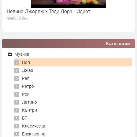
Нелина Джордж x Теди Дора - Идиот
Y
преди 2 дни
п
Категории
Музика
Поп
Джаз
Рап
Ретро
Рок
Латино
Кънтри
БГ
Класическа
Електронна