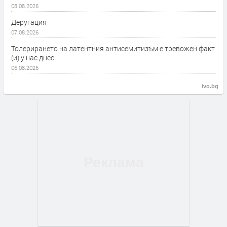
08.08.2026
Деругация
07.08.2026
Толерирането на латентния антисемитизъм е тревожен факт
(и) у нас днес
06.08.2026
ivo.bg