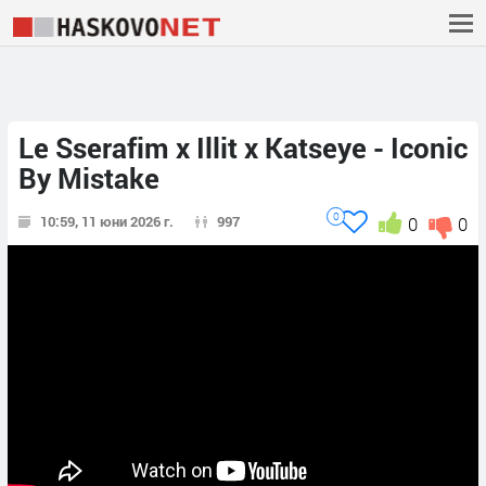
Le Sserafim x Illit x Katseye - Iconic
By Mistake
0
10:59, 11 юни 2026 г.
997
0
0