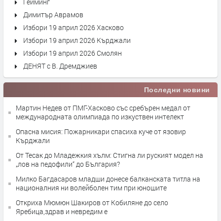
Гейминг
Димитър Аврамов
Избори 19 април 2026 Хасково
Избори 19 април 2026 Кърджали
Избори 19 април 2026 Смолян
ДЕНЯТ с В. Дремджиев
Последни новини
Мартин Недев от ПМГ-Хасково със сребърен медал от
международната олимпиада по изкуствен интелект
Опасна мисия: Пожарникари спасиха куче от язовир
Кърджали
От Тесак до Младежкия хълм: Стигна ли руският модел на
„лов на педофили“ до България?
Милко Багдасаров младши донесе балканската титла на
националния ни волейболен тим при юношите
Откриха Мюмюн Шакиров от Кобиляне до село
Яребица,здрав и невредим е