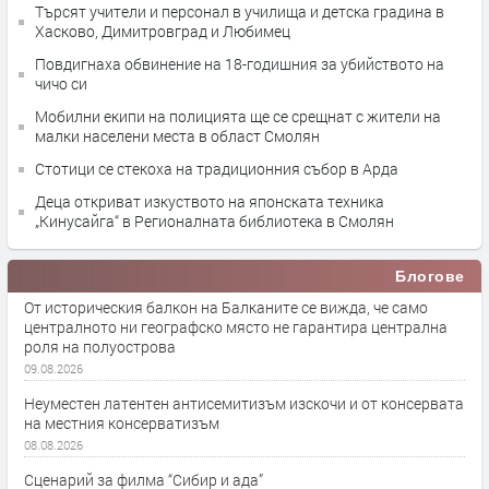
Търсят учители и персонал в училища и детска градина в
Хасково, Димитровград и Любимец
Повдигнаха обвинение на 18-годишния за убийството на
чичо си
Мобилни екипи на полицията ще се срещнат с жители на
малки населени места в област Смолян
Стотици се стекоха на традиционния събор в Арда
Деца откриват изкуството на японската техника
„Кинусайга“ в Регионалната библиотека в Смолян
Блогове
От историческия балкон на Балканите се вижда, че само
централното ни географско място не гарантира централна
роля на полуострова
09.08.2026
Неуместен латентен антисемитизъм изскочи и от консервата
на местния консерватизъм
08.08.2026
Сценарий за филма “Сибир и ада”