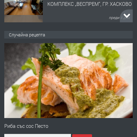
КОМПЛЕКС „ВЕСПРЕМ“, ГР. ХАСКОВО
преди 4 дни
ПРЕДЛАГА
НАПЪЛНО ОБЗАВЕДЕН И
Случайна рецепта
ОБОРУДВАН ТРИСТАЕН
АПАРТАМЕНТ В ЦЕНТЪРА НА ГР.
ХАСКОВО
преди 5 дни
ПРЕДЛАГА
Давам гараж под наем
преди 5 дни
ПРЕДЛАГА
№4120 Магазин/Офис под наем в кв.
Любен Каравелов, Хасково-близо до
Риба със сос Песто
градската градина!