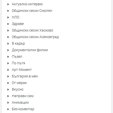
Актуално интервю
Общински сесии Смолян
НЛО
Здраве
Общински сесии Хасково
Общински сесии Асеновград
В кадър
Документални филми
Пъзел
По пътя
Арт Момент
България в мен
От мерак
Вкусно
Направи сам
Анимации
Без коментар