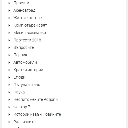
Проекти
Асеновград
Житни кръгове
Компютърен свят
Мисия всезнайко
Протести 2018
Въпросите
Перник
Автомобили
Кратки истории
Етюди
Пътувай с нас
Наука
Неопитомените Родопи
Фактор 7
Истории извън Новините
Различните