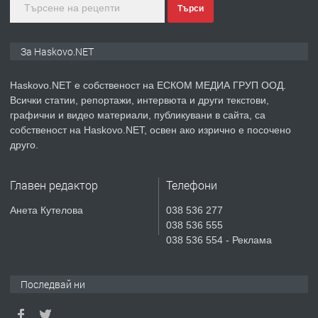
Търси
преди 5 дни
ПРЕДЛАГА
ПРОСТОРЕН ТРИСТАЕН
За Haskovo.NET
АПАРТАМЕНТ В НОВА СГРАДА КВ.
КУБА
Haskovo.NET е собственост на ЕСКОМ МЕДИА ГРУП ООД.
Всички статии, репортажи, интервюта и други текстови,
преди 6 дни
графични и видео материали, публикувани в сайта, са
собственост на Haskovo.NET, освен ако изрично е посочено
ПРЕДЛАГА
Продавам парцел в гр. Хасково кв.
друго.
Хисаря до ток, вода,канализация,
асфалт 0889 537 426
Главен редактор
Телефони
преди 6 дни
Анета Кутелова
038 536 277
038 536 555
ПРЕДЛАГА
СГЛОБЯВАНЕ НА МЕБЕЛИ.
038 536 554 - Реклама
Последвай ни
преди 6 дни