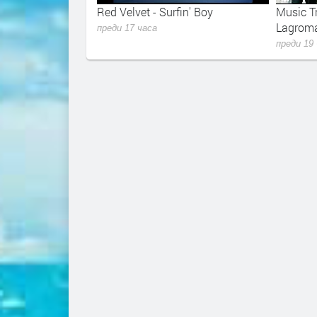
nd new chanel$
Red Velvet - Surfin' Boy
Music Tr
Lagroma
преди 17 часа
преди 19