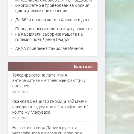
многократно е проверяван за Водния
цикъл,нямам притеснения
До 36° и опасни жеги в Хасково и днес
Поредно посегателство върху паметта
на Кърджали,събориха къщата на
големия поет Давид Овадия
АРДА привлече Станислав Иванов
Блогове
Толерирането на латентния
антисемитизъм е тревожен факт (и) у
нас днес
06.08.2026
Скандал с нацисти гърми, а Той мълчи
солидарно с другарите “антифашисти”,
които му гласуваха
05.08.2026
На гости на своя Даниил руzката
Митрофанова е у дома си, едва ли е