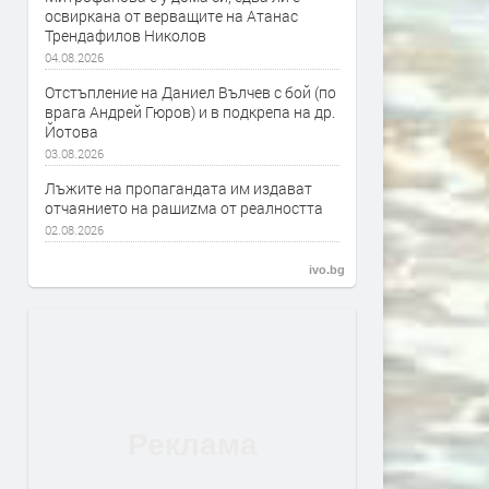
освиркана от верващите на Атанас
Трендафилов Николов
04.08.2026
Отстъпление на Даниел Вълчев с бой (по
врага Андрей Гюров) и в подкрепа на др.
Йотова
03.08.2026
Лъжите на пропагандата им издават
отчаянието на рашиzма от реалността
02.08.2026
ivo.bg