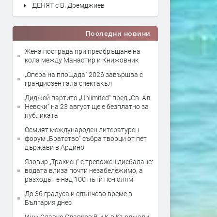
ДЕНЯТ с В. Дремджиев
Последни новини
Жена пострада при преобръщане на
кола между Манастир и Книжовник
„Опера на площада“ 2026 завършва с
грандиозен гала спектакъл
Диджей партито „Unlimited“ пред „Св. Ал.
Невски“ на 23 август ще е безплатно за
публиката
Осмият международен литературен
форум „Братство“ събра творци от пет
държави в Ардино
Язовир „Тракиец“ с тревожен дисбаланс:
водата влиза почти незабележимо, а
разходът е над 100 пъти по-голям
До 36 градуса и слънчево време в
България днес
Инж.Славчо Славков:В и К в Кърджали