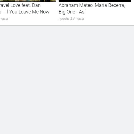
avel Love feat. Dan
Abraham Mateo, Maria Becerra,
 - If You Leave Me Now
Big One - Así
 часа
преди 19 часа