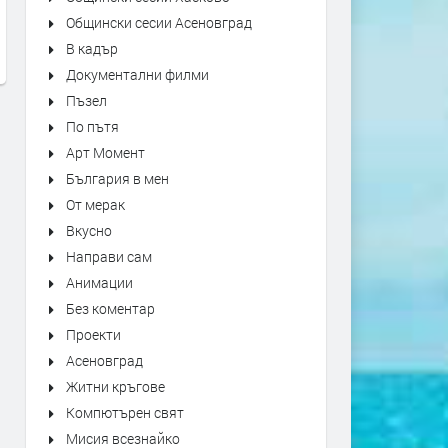
Надежда Богоев - Огън и земя
Yngwie Malmsteen - Now O
Общински сесии Асеновград
Never
преди 20 часа
В кадър
преди 22 часа
Документални филми
Пъзел
По пътя
Арт Момент
България в мен
От мерак
Вкусно
Направи сам
Анимации
Без коментар
Проекти
Асеновград
Житни кръгове
Компютърен свят
Мисия всезнайко