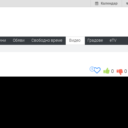
Календар
ини
Обяви
Свободно време
Видео
Градове
eTV
0
0
0