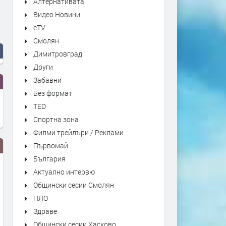
Алтернативата
Видео Новини
eTV
Смолян
Димитровград
Други
Забавни
Без формат
TED
Спортна зона
Филми трейлъри / Реклами
Първомай
България
Актуално интервю
Общински сесии Смолян
НЛО
Здраве
Общински сесии Хасково