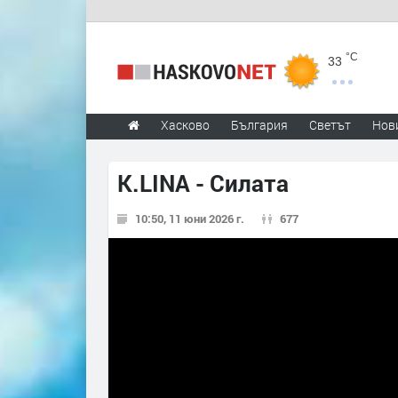
°C
33
Хасково
България
Светът
Нов
K.LINA - Силата
10:50, 11 юни 2026 г.
677