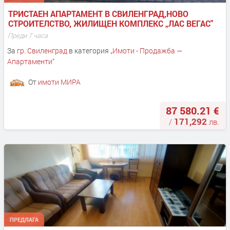
ТРИСТАЕН АПАРТАМЕНТ В СВИЛЕНГРАД,НОВО 
СТРОИТЕЛСТВО, ЖИЛИЩЕН КОМПЛЕКС „ЛАС ВЕГАС"
Преди 7 часа
За
гр. Свиленград
в категория
„
Имоти - Продажба —
Апартаменти
“
От
имоти МИРА
87 580.21 €
171,292
/
лв.
ПРЕДЛАГА