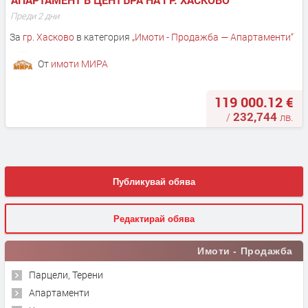
Преди 2 дни
За
гр. Хасково
в категория
„
Имоти - Продажба — Апартаменти
“
От
имоти МИРА
119 000.12 €
232,744
/
лв.
Публикувай обява
Редактирай обява
Имоти - Продажба
Парцели, Терени
Апартаменти