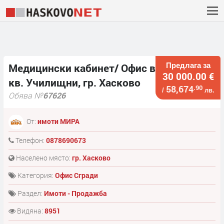
Предлага за
Медицински кабинет/ Офис в
30 000.00 €
кв. Училищни, гр. Хасково
58,674
.90
/
лв.
Обява №
67626
От:
имоти МИРА
Телефон:
0878690673
Населено място:
гр. Хасково
Категория:
Офис Сгради
Раздел:
Имоти - Продажба
Видяна:
8951