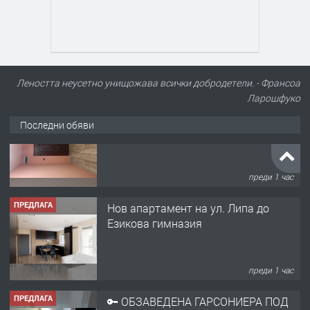
Леността неусетно унищожава всички добродетели. - Франсоа
Ларошфуко
Последни обяви
ПРЕДЛАГА
Нов апартамент на ул. Липа до
Езикова гимназия
преди 1 час
ПРЕДЛАГА
🔑 ОБЗАВЕДЕНА ГАРСОНИЕРА ПОД
НАЕМ В КВ. „ОРФЕЙ“ – ДО
КОМПЛЕКС „ВЕСПРЕМ“, ГР. ХАСКОВО
преди 1 ден