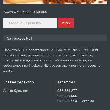
ПРОСТОРЕН ТРИСТАЕН
АПАРТАМЕНТ В НОВА СГРАДА КВ.
Козунак с кисело мляко
КУБА
преди 3 дни
Търси
ПРЕДЛАГА
Продавам парцел в гр. Хасково кв.
За Haskovo.NET
Хисаря до ток, вода,канализация,
асфалт 0889 537 426
Haskovo.NET е собственост на ЕСКОМ МЕДИА ГРУП ООД.
Всички статии, репортажи, интервюта и други текстови,
преди 3 дни
графични и видео материали, публикувани в сайта, са
собственост на Haskovo.NET, освен ако изрично е посочено
ПРЕДЛАГА
СГЛОБЯВАНЕ НА МЕБЕЛИ.
друго.
Главен редактор
Телефони
преди 3 дни
Анета Кутелова
038 536 277
038 536 555
ПРЕДЛАГА
№4119 Едностаен обзаведен
038 536 554 - Реклама
апартамент под наем в кв.