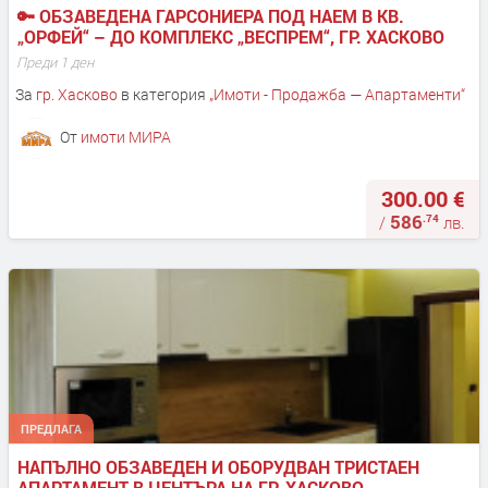
🔑 ОБЗАВЕДЕНА ГАРСОНИЕРА ПОД НАЕМ В КВ. 
„ОРФЕЙ“ – ДО КОМПЛЕКС „ВЕСПРЕМ“, ГР. ХАСКОВО
Преди 1 ден
За
гр. Хасково
в категория
„
Имоти - Продажба — Апартаменти
“
От
имоти МИРА
300.00 €
586
.74
/
лв.
ПРЕДЛАГА
НАПЪЛНО ОБЗАВЕДЕН И ОБОРУДВАН ТРИСТАЕН 
АПАРТАМЕНТ В ЦЕНТЪРА НА ГР. ХАСКОВО