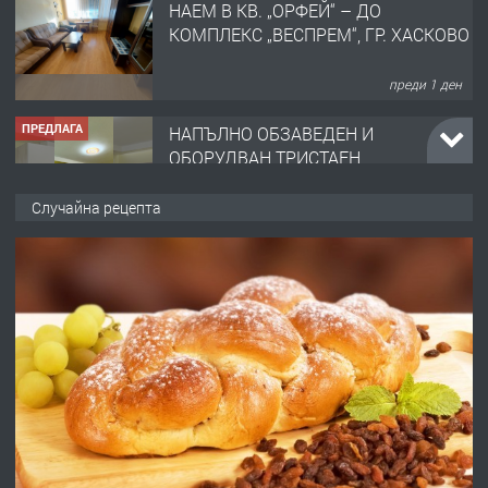
ПРЕДЛАГА
НАПЪЛНО ОБЗАВЕДЕН И
ОБОРУДВАН ТРИСТАЕН
АПАРТАМЕНТ В ЦЕНТЪРА НА ГР.
ХАСКОВО
преди 2 дни
ПРЕДЛАГА
Давам гараж под наем
Случайна рецепта
преди 2 дни
ПРЕДЛАГА
№4120 Магазин/Офис под наем в кв.
Любен Каравелов, Хасково-близо до
градската градина!
преди 2 дни
ПРЕДЛАГА