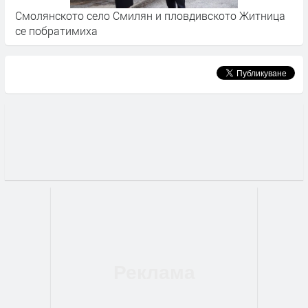
Смолянското село Смилян и пловдивското Житница
С
се побратимиха
п