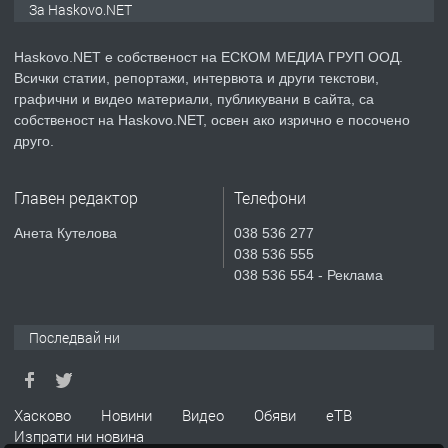
За Haskovo.NET
Хисаря до ток, вода,канализация,
асфалт 0889 537 426
Haskovo.NET е собственост на ЕСКОМ МЕДИА ГРУП ООД.
Всички статии, репортажи, интервюта и други текстови,
преди 5 дни
графични и видео материали, публикувани в сайта, са
собственост на Haskovo.NET, освен ако изрично е посочено
ПРЕДЛАГА
СГЛОБЯВАНЕ НА МЕБЕЛИ.
друго.
Главен редактор
Телефони
преди 5 дни
Анета Кутелова
038 536 277
038 536 555
ПРЕДЛАГА
№4119 Едностаен обзаведен
038 536 554 - Реклама
апартамент под наем в кв.
Училищни, гр. Хасково.
Последвай ни
преди 6 дни
ПРЕДЛАГА
Под НАЕМ двустаен Орфей
Хасково
Новини
Видео
Обяви
еТВ
Изпрати ни новина