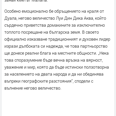
Особено емоционално бе обръщението на краля от
Дуала, негово величество Луи Дин Дика Аква, който
сърдечно приветства домакините за изключително
топлото посрещане на българска земя. В своето
официално изказване традиционният и духовен лидер
изрази дълбоката си надежда, че това партньорство
ще донесе реални блага на местните общности. „Нека
това споразумение бъде вечна връзка на вярност,
уважение и мир, която да бъде истински ползотворна
за населението на двата народа и да ни обединява
въпреки географските разстояния“, сподели с
вълнение негово величество.