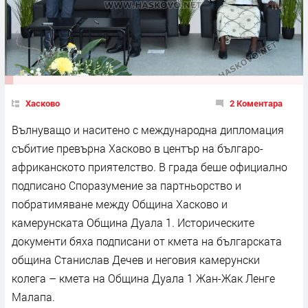
Хасково
2 Коментара
Вълнуващо и наситено с международна дипломация
събитие превърна Хасково в център на българо-
африканското приятелство. В града беше официално
подписано Споразумение за партньорство и
побратимяване между Община Хасково и
камерунската Община Дуала 1. Историческите
документи бяха подписани от кмета на българската
община Станислав Дечев и неговия камерунски
колега – кмета на Община Дуала 1 Жан-Жак Ленге
Малапа.