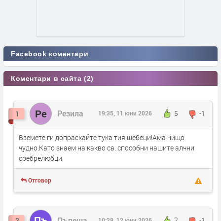
Facebook коментари
Коментари в сайта (2)
Ре
Резила
5
-1
1
19:35, 11 юни 2026
Вземете ги допраскайте тука тия шебеци!Ама нищо
чудно.Като знаем на какво са. способни нашите алчни
сребрелюбци.
Отговор
Пъ
Пъпеша
2
-1
2
10:28, 12 юни 2026