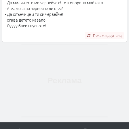
- Да миличкото ми червейче е! - отговорила майката.
- А мамо, а аз червейче ли съм?
- Да слънчице и ти си червейче!
Тогава детето казало:
- Оуууу баси гнусното!
Покажи друг виц