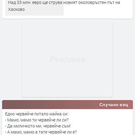
Над 33 млн. евро ще струва новият околовръстен път на
Хасково
Случаен виц
Едно червейче питало майка си:
- Мамо, мамо ти червейче ли си?
- Да миличкото ми, червейче съм!
- А мамо, мамо а тате червейче ли е?