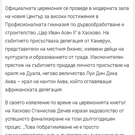
Официалната церемония се проведе в модерната зала
на новия Център за високи постижения в
Професионалната гимназия по дървообработване и
строителство „Цар Иван Асен II“ в Хасково. На
събитието присъстваха делегация от Камерун,
представители на местния бизнес, изявени дейци на
културата и образованието от града. Изключителен
престиж на събитието придаде личното присъствие на
краля на Дуала, негово величество Луи Дин Дика
Аква – крал на кантон Аква, който оглавяваше
африканската делегация.
В своето изявление по време на церемонията кметът
на Хасково Станислав Дечев изрази задоволство от
успешното финализиране на този дългогодишен
процес. „Това побратимяване не е просто
административен акт, а дългосрочен ангажимент за