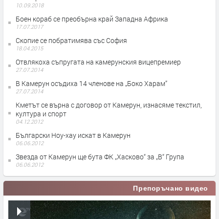
10.09.2018
Боен кораб се преобърна край Западна Африка
17.07.2017
Скопие се побратимява със София
18.04.2015
Отвлякоха съпругата на камерунския вицепремиер
27.07.2014
В Камерун осъдиха 14 членове на „Боко Харам”
27.07.2014
Кметът се върна с договор от Камерун, изнасяме текстил,
култура и спорт
04.12.2012
Български Ноу-хау искат в Камерун
06.06.2012
Звезда от Камерун ще бута ФК „Хасково“ за „В“ Група
06.06.2012
Препоръчано видео