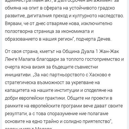
обмяна на опит в сферата на устойчивото градско
развитие, дигиталния преход и културното наследство.
Вярвам, че от днес отваряме нова, изключително
ползотворна страница за икономиката и
образованието в нашия регион“, подчерта Дечев.
От своя страна, кметът на Община Дуала 1 Жан-Жак
Ленге Малапа благодари за топлото гостоприемство и
очерта ясна визия за бъдещите съвместни
инициативи. „За нас партньорството с Хасково е
стратегическа възможност за укрепване на
капацитета на нашите институции и споделяне на
добри европейски практики. Общите ни проекти в
рамките на европейските програми вече дават своите
резултати, а с това споразумение ние полагаме
основите на едно трайно и солидно приятелство“,
заяви кметът Малапа.