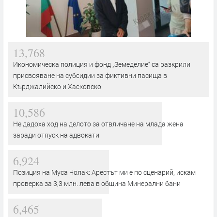
13,768
Икономическа полиция и фонд „Земеделие“ са разкрили
присвояване на субсидии за фиктивни пасища в
Кърджалийско и Хасковско
10,586
Не дадоха ход на делото за отвличане на млада жена
заради отпуск на адвокати
6,924
Позиция на Муса Чолак: Арестът ми е по сценарий, искам
проверка за 3,3 млн. лева в община Минерални бани
6,465