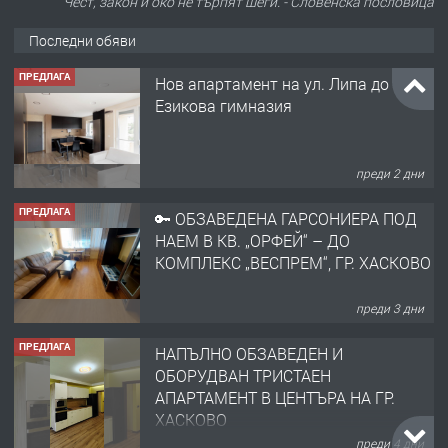
Чест, закон и око не търпят шеги. - Словенскa пословица
Последни обяви
ПРЕДЛАГА
Нов апартамент на ул. Липа до
Езикова гимназия
преди 2 дни
ПРЕДЛАГА
🔑 ОБЗАВЕДЕНА ГАРСОНИЕРА ПОД
НАЕМ В КВ. „ОРФЕЙ“ – ДО
КОМПЛЕКС „ВЕСПРЕМ“, ГР. ХАСКОВО
преди 3 дни
ПРЕДЛАГА
НАПЪЛНО ОБЗАВЕДЕН И
ОБОРУДВАН ТРИСТАЕН
АПАРТАМЕНТ В ЦЕНТЪРА НА ГР.
ХАСКОВО
преди 4 дни