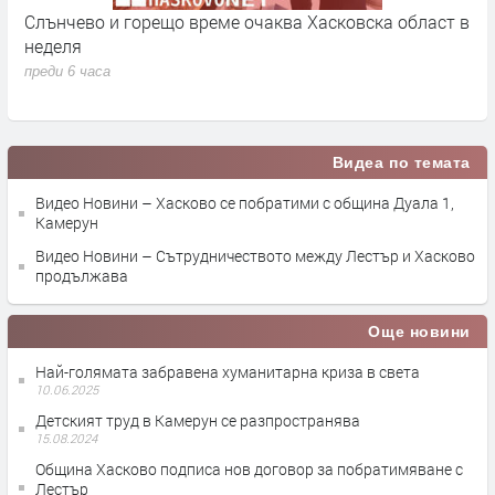
Слънчево и горещо време очаква Хасковска област в
1
т
неделя
п
преди 6 часа
Видеа по темата
Видео Новини – Хасково се побратими с община Дуала 1,
Камерун
Видео Новини – Сътрудничеството между Лестър и Хасково
продължава
Още новини
Най-голямата забравена хуманитарна криза в света
10.06.2025
Детският труд в Камерун се разпространява
15.08.2024
Община Хасково подписа нов договор за побратимяване с
Лестър