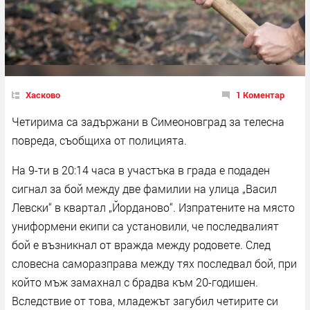
Хасково
1 Коментар
Четирима са задържани в Симеоновград за телесна
повреда, съобщиха от полицията.
На 9-ти в 20:14 часа в участъка в града е подаден
сигнал за бой между две фамилии на улица „Васил
Левски“ в квартал „Йорданово“. Изпратените на място
униформени екипи са установили, че последвалият
бой е възникнал от вражда между родовете. След
словесна саморазправа между тях последвал бой, при
който мъж замахнал с брадва към 20-годишен.
Вследствие от това, младежът загубил четирите си