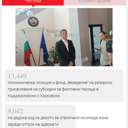
Четени
Коментирани
13,449
Икономическа полиция и фонд „Земеделие“ са разкрили
присвояване на субсидии за фиктивни пасища в
Кърджалийско и Хасковско
8,042
Не дадоха ход на делото за отвличане на млада жена
заради отпуск на адвокати