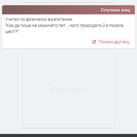
Случаен виц
Учител по физическо възпитание:
”Как да пиша на момичето пет..., като природата й е писала
шест?!”
Покажи друг виц