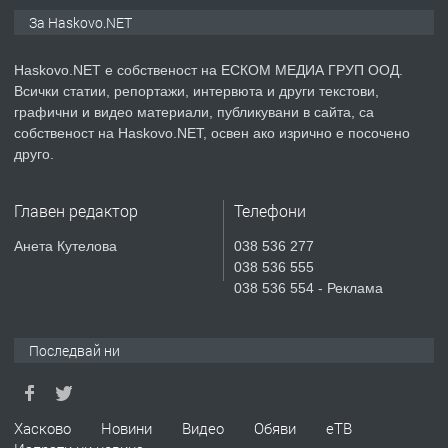
ПРЕДЛАГА
ПРОСТОРЕН ТРИСТАЕН
За Haskovo.NET
АПАРТАМЕНТ В НОВА СГРАДА КВ.
КУБА
Haskovo.NET е собственост на ЕСКОМ МЕДИА ГРУП ООД.
Всички статии, репортажи, интервюта и други текстови,
преди 4 дни
графични и видео материали, публикувани в сайта, са
собственост на Haskovo.NET, освен ако изрично е посочено
ПРЕДЛАГА
Продавам парцел в гр. Хасково кв.
друго.
Хисаря до ток, вода,канализация,
асфалт 0889 537 426
Главен редактор
Телефони
преди 4 дни
Анета Кутелова
038 536 277
038 536 555
ПРЕДЛАГА
СГЛОБЯВАНЕ НА МЕБЕЛИ.
038 536 554 - Реклама
Последвай ни
преди 4 дни
ПРЕДЛАГА
№4119 Едностаен обзаведен
Хасково
Новини
Видео
Обяви
еТВ
апартамент под наем в кв.