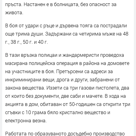
пръста. Настанен е в болницата, без опасност за
живота.
В боя от удари с ръце и дървена тояга са пострадали
още трима души. Задържани са четирима мъже на 48
г., 38 г., 50 г. и 40 г.
В тази връзка полицаи и жандармеристи проведоха
масирана полицейска операция в района на домовете
на участниците в боя. Претърсени са адреси за
инкриминирани вещи, дрога и други, забранени от
закона вещества. Иззети са три газови пистолета, два
от които без документи, две саби и мачете. В хода на
акцията в дом, обитаван от 50-годишен са открити три
сгъвки с 10 грама бяло кристално вещество и
електронна везна.
Работата по образуваното досъдебно производство