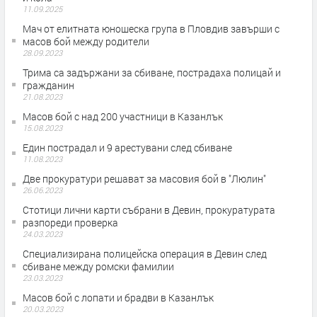
11.09.2025
Мач от елитната юношеска група в Пловдив завърши с
масов бой между родители
28.09.2023
Трима са задържани за сбиване, пострадаха полицай и
гражданин
21.08.2023
Масов бой с над 200 участници в Казанлък
15.08.2023
Един пострадал и 9 арестувани след сбиване
11.08.2023
Две прокуратури решават за масовия бой в "Люлин"
26.06.2023
Стотици лични карти събрани в Девин, прокуратурата
разпореди проверка
24.03.2023
Специализирана полицейска операция в Девин след
сбиване между ромски фамилии
23.03.2023
Масов бой с лопати и брадви в Казанлък
20.03.2023