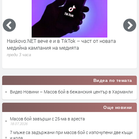
во
Haskovo.NET вече е и в TikTok – част от новата
О
медийна кампания на медията
„
преди 3 часа
п
Видеа по темата
Видео Новини – Масов бой в бежанския център в Харманли
Още новини
Масов бой завърши с 25-ма в ареста
18.07.2026
7 мъже са задържани при масов бой с изпочупени две къщи
и кола