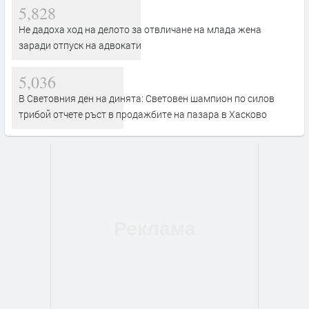
5,828
Не дадоха ход на делото за отвличане на млада жена
заради отпуск на адвокати
5,036
В Световния ден на динята: Световен шампион по силов
трибой отчете ръст в продажбите на пазара в Хасково