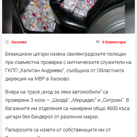
Хасково
0 Коментара
Безакцизни цигари иззеха свиленградските полицаи
при съвместна проверка с митническите служители на
ГКПП „Капитан Андреево“, съобщиха от Областната
дирекция на МВР в Хасково.
Вчера на трасе „вход за леки автомобили“ са
проверени 3 коли – „Шкода“, „Мерцедес“ и „Ситроен“. В
багажните им отделения са намерени общо 4600 къса
цигари без бандерол от различни марки.
Папиросите са иззети от собствениците им от