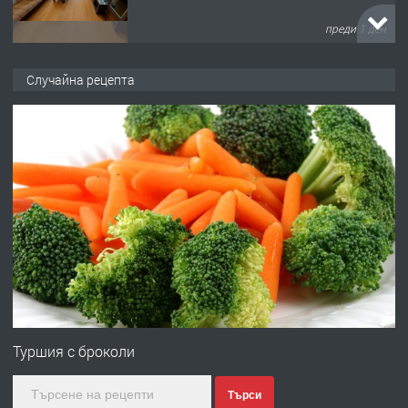
преди 1 ден
ПРЕДЛАГА
НАПЪЛНО ОБЗАВЕДЕН И
Случайна рецепта
ОБОРУДВАН ТРИСТАЕН
АПАРТАМЕНТ В ЦЕНТЪРА НА ГР.
ХАСКОВО
преди 2 дни
ПРЕДЛАГА
Давам гараж под наем
преди 2 дни
ПРЕДЛАГА
№4120 Магазин/Офис под наем в кв.
Любен Каравелов, Хасково-близо до
Туршия с броколи
градската градина!
Търси
преди 2 дни