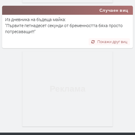
Случаен виц
Из дневника на бъдеща майка:
"Първите петнадесет секунди от бременността бяха просто
потресаващи!!!"
Покажи друг виц