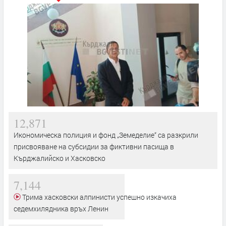
12,871
Икономическа полиция и фонд „Земеделие“ са разкрили
присвояване на субсидии за фиктивни пасища в
Кърджалийско и Хасковско
7,144
Трима хасковски алпинисти успешно изкачиха
седемхилядника връх Ленин