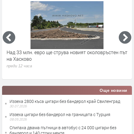
на
Над 33 млн. евро ще струва новият околовръстен път
С
на Хасково
п
преди 12 часа
п
Още новини
Иззеха 2800 къса цигари без бандерол край Свиленград
30.07.2026
Иззеха цигари без бандерол на границата с Турция
08.05.2026
Спипаха двама пътници в автобус с 24 000 цигари без
бандерол и 140 стоки менте