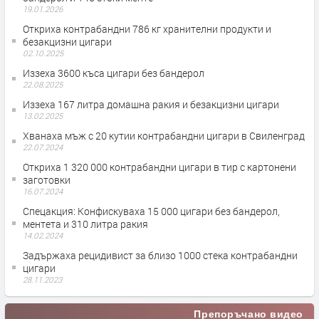
19.01.2026
Откриха контрабандни 786 кг хранителни продукти и
безакцизни цигари
02.10.2025
Иззеха 3600 къса цигари без бандерол
22.08.2025
Иззеха 167 литра домашна ракия и безакцизни цигари
13.02.2025
Хванаха мъж с 20 кутии контрабандни цигари в Свиленград
22.07.2024
Откриха 1 320 000 контрабандни цигари в тир с картонени
заготовки
16.07.2024
Спецакция: Конфискуваха 15 000 цигари без бандерол,
ментета и 310 литра ракия
14.02.2024
Задържаха рецидивист за близо 1000 стека контрабандни
цигари
28.11.2023
Препоръчано видео