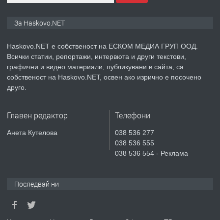
ПРЕДЛАГА
ПРОСТОРЕН ТРИСТАЕН
За Haskovo.NET
АПАРТАМЕНТ В НОВА СГРАДА КВ.
КУБА
Haskovo.NET е собственост на ЕСКОМ МЕДИА ГРУП ООД.
Всички статии, репортажи, интервюта и други текстови,
преди 3 дни
графични и видео материали, публикувани в сайта, са
собственост на Haskovo.NET, освен ако изрично е посочено
ПРЕДЛАГА
Продавам парцел в гр. Хасково кв.
друго.
Хисаря до ток, вода,канализация,
асфалт 0889 537 426
Главен редактор
Телефони
преди 3 дни
Анета Кутелова
038 536 277
038 536 555
ПРЕДЛАГА
СГЛОБЯВАНЕ НА МЕБЕЛИ.
038 536 554 - Реклама
Последвай ни
преди 3 дни
ПРЕДЛАГА
№4119 Едностаен обзаведен