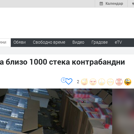
Календар
ини
Обяви
Свободно време
Видео
Градове
eTV
а близо 1000 стека контрабандни
0
2