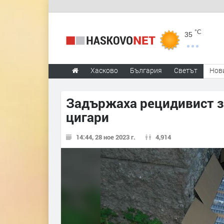
°C
35
Хасково
България
Светът
Нов
Задържаха рецидивист з
цигари
14:44, 28 ное 2023 г.
4,914