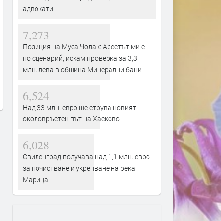
адвокати
7,273
Позиция на Муса Чолак: Арестът ми е
Слънчево и горещо време
18-годишен е задържан з
по сценарий, искам проверка за 3,3
очаква Хасковска област в
смъртта на чичо си
млн. лева в община Минерални бани
неделя
преди 18 часа
преди 11 часа
6,524
Над 33 млн. евро ще струва новият
околовръстен път на Хасково
6,028
Свиленград получава над 1,1 млн. евро
за почистване и укрепване на река
Марица