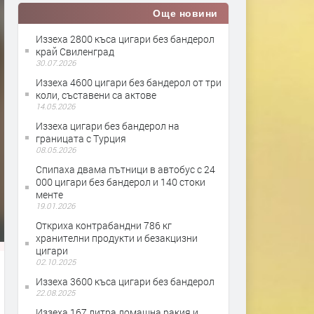
Още новини
Иззеха 2800 къса цигари без бандерол
край Свиленград
30.07.2026
Иззеха 4600 цигари без бандерол от три
коли, съставени са актове
14.05.2026
Иззеха цигари без бандерол на
границата с Турция
08.05.2026
Спипаха двама пътници в автобус с 24
000 цигари без бандерол и 140 стоки
менте
19.01.2026
Откриха контрабандни 786 кг
хранителни продукти и безакцизни
цигари
02.10.2025
Иззеха 3600 къса цигари без бандерол
22.08.2025
Иззеха 167 литра домашна ракия и