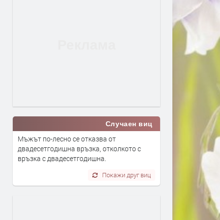
Случаен виц
Мъжът по-лесно се отказва от
двадесетгодишна връзка, отколкото с
връзка с двадесетгодишна.
Покажи друг виц