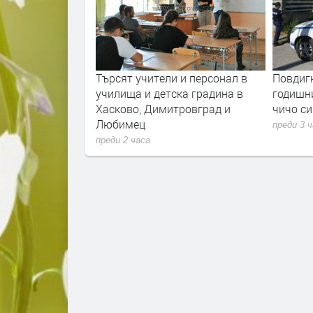
 със загуба на
Търсят учители и персонал в
Повдигн
на
училища и детска градина в
годишни
Хасково, Димитровград и
чичо си
Любимец
преди 3 
преди 2 часа