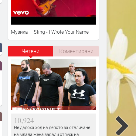
Музика – Sting - I Wrote Your Name
Четени
Коментирани
10,924
Не дадоха ход на делото за отвличане
на млада жена заради отпуск на