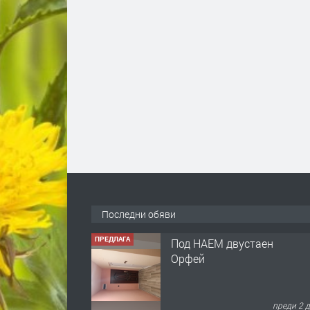
Последни обяви
ПРЕДЛАГА
Под НАЕМ двустаен
Орфей
преди 2 