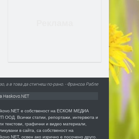
зо, а в това да стигнеш по-рано. - Франсоа Рабле
а Haskovo.NET
kovo.NET е собственост на ЕСКОМ МЕДИА
П ООД. Всички статии, репортажи, интервюта и
ги текстови, графични и видео материали,
ликувани в сайта, са собственост на
kovo.NET, освен ако изрично е посочено друго.