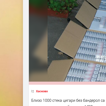
Хасково
Близо 1000 стека цигари без бандерол са