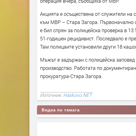
операция вчера, съобщиха от МВР.
Акцията е осъществена от служители на 
към МВР – Стара Загора. Първоначално с
е бил спрян за полицейска проверка в 13
51-годишен рецидивист. Последвало е пр
Там полицаите установили други 18 кашон
Мъжът е задържан с полицейска заповед 
производство. Работата по документиран
прокуратура-Стара Загора.
Източник:
Haskovo.NET
Видеа по темата