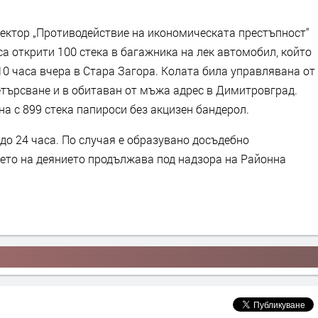
сектор „Противодействие на икономическата престъпност“
а открити 100 стека в багажника на лек автомобил, който
:10 часа вчера в Стара Загора. Колата била управлявана от
етърсване и в обитаван от мъжа адрес в Димитровград.
а с 899 стека папироси без акцизен бандерол.
до 24 часа. По случая е образувано досъдебно
ето на деянието продължава под надзора на Районна