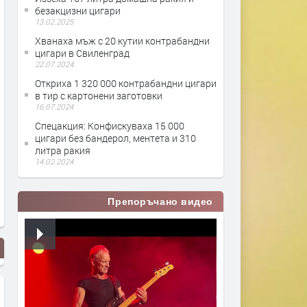
безакцизни цигари
13.02.2025
Хванаха мъж с 20 кутии контрабандни
цигари в Свиленград
22.07.2024
Откриха 1 320 000 контрабандни цигари
в тир с картонени заготовки
16.07.2024
Спецакция: Конфискуваха 15 000
цигари без бандерол, ментета и 310
литра ракия
14.02.2024
Препоръчано видео