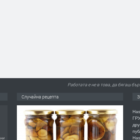
Работата е не в това, да бягаш бър
Случайна рецепта
З
Has
ГРУ
дру
пуб
Has
дни