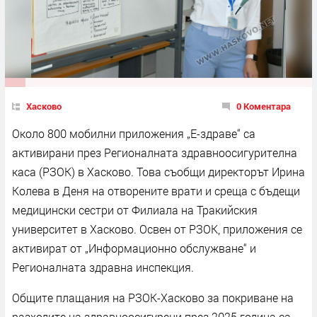
Хасково
0 Коментара
Около 800 мобилни приложения „Е-здраве“ са
активирани през Регионалната здравноосигурителна
каса (РЗОК) в Хасково. Това съобщи директорът Ирина
Колева в Деня на отворените врати и среща с бъдещи
медицински сестри от Филиала на Тракийския
университет в Хасково. Освен от РЗОК, приложения се
активират от „Информационно обслужване“ и
Регионалната здравна инспекция.
Общите плащания на РЗОК-Хасково за покриване на
разходите на здравноосигурени през 2025 година са