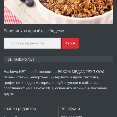
преди 4 дни
ПРЕДЛАГА
№4120 Магазин/Офис под наем в кв.
Любен Каравелов, Хасково-близо до
Боровинков крамбъл с бадеми
градската градина!
Търси
преди 4 дни
ПРЕДЛАГА
ПРОСТОРЕН ТРИСТАЕН
За Haskovo.NET
АПАРТАМЕНТ В НОВА СГРАДА КВ.
КУБА
Haskovo.NET е собственост на ЕСКОМ МЕДИА ГРУП ООД.
Всички статии, репортажи, интервюта и други текстови,
преди 5 дни
графични и видео материали, публикувани в сайта, са
собственост на Haskovo.NET, освен ако изрично е посочено
ПРЕДЛАГА
Продавам парцел в гр. Хасково кв.
друго.
Хисаря до ток, вода,канализация,
асфалт 0889 537 426
Главен редактор
Телефони
преди 5 дни