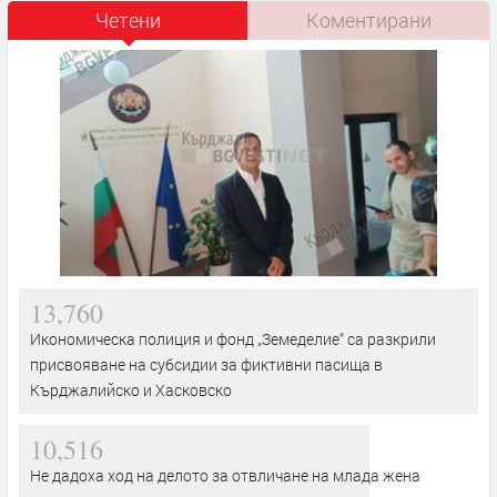
Четени
Коментирани
13,760
Икономическа полиция и фонд „Земеделие“ са разкрили
присвояване на субсидии за фиктивни пасища в
Кърджалийско и Хасковско
10,516
Не дадоха ход на делото за отвличане на млада жена