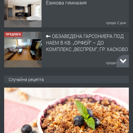
Езикова гимназия
преди 2 дни
ПРЕДЛАГА
🔑 ОБЗАВЕДЕНА ГАРСОНИЕРА ПОД
НАЕМ В КВ. „ОРФЕЙ“ – ДО
КОМПЛЕКС „ВЕСПРЕМ“, ГР. ХАСКОВО
преди 3 дни
ПРЕДЛАГА
НАПЪЛНО ОБЗАВЕДЕН И
Случайна рецепта
ОБОРУДВАН ТРИСТАЕН
АПАРТАМЕНТ В ЦЕНТЪРА НА ГР.
ХАСКОВО
преди 4 дни
ПРЕДЛАГА
Давам гараж под наем