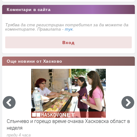
Коментари в сайта
Трябва да сте регистриран потребител за да можете да
коментирате. Правилата -
тук
.
Вход
Още новини от Хасково
Слънчево и горещо време очаква Хасковска област в
1
неделя
п
преди 4 часа