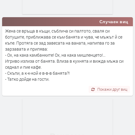
Случаен виц
Жена се връща в къщи, съблича си палтото, сваля си
ботушите, приближава се към банята и чува, че мъжът й се
къпе. Протяга се зад завесата на ваната, напипва го за
зарзавата и припява:
- Ох, на кака камбанките! Ох, на кака мишленцето!...
Игриво излиза от банята. Влиза в кухнята и вижда мъжа си
седнал и пие кафе.
- Скъпи, а к-к-кой е в-в-в банята?!
- Татко дойде на гости.
Покажи друг виц