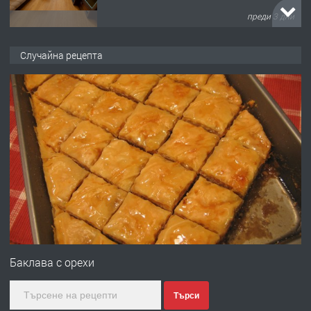
преди 3 дни
ПРЕДЛАГА
НАПЪЛНО ОБЗАВЕДЕН И
Случайна рецепта
ОБОРУДВАН ТРИСТАЕН
АПАРТАМЕНТ В ЦЕНТЪРА НА ГР.
ХАСКОВО
преди 4 дни
ПРЕДЛАГА
Давам гараж под наем
преди 4 дни
ПРЕДЛАГА
№4120 Магазин/Офис под наем в кв.
Любен Каравелов, Хасково-близо до
Баклава с орехи
градската градина!
Търси
преди 5 дни