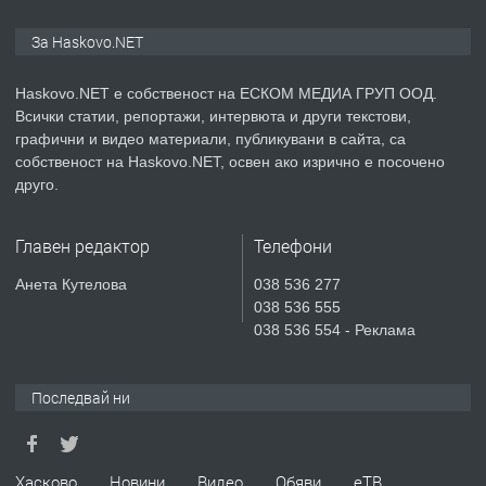
ПРЕДЛАГА
ПРОСТОРЕН ТРИСТАЕН
За Haskovo.NET
АПАРТАМЕНТ В НОВА СГРАДА КВ.
КУБА
Haskovo.NET е собственост на ЕСКОМ МЕДИА ГРУП ООД.
Всички статии, репортажи, интервюта и други текстови,
преди 5 дни
графични и видео материали, публикувани в сайта, са
собственост на Haskovo.NET, освен ако изрично е посочено
ПРЕДЛАГА
Продавам парцел в гр. Хасково кв.
друго.
Хисаря до ток, вода,канализация,
асфалт 0889 537 426
Главен редактор
Телефони
преди 5 дни
Анета Кутелова
038 536 277
038 536 555
ПРЕДЛАГА
СГЛОБЯВАНЕ НА МЕБЕЛИ.
038 536 554 - Реклама
Последвай ни
преди 5 дни
ПРЕДЛАГА
№4119 Едностаен обзаведен
Хасково
Новини
Видео
Обяви
еТВ