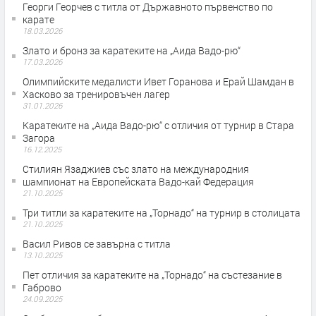
Георги Георчев с титла от Държавното първенство по
карате
18.03.2026
Злато и бронз за каратеките на „Аида Вадо-рю“
17.03.2026
Олимпийските медалисти Ивет Горанова и Ерай Шамдан в
Хасково за тренировъчен лагер
31.01.2026
Каратеките на „Аида Вадо-рю“ с отличия от турнир в Стара
Загора
16.12.2025
Стилиян Язаджиев със злато на международния
шампионат на Европейската Вадо-кай Федерация
21.10.2025
Три титли за каратеките на „Торнадо“ на турнир в столицата
21.10.2025
Васил Ривов се завърна с титла
13.10.2025
Пет отличия за каратеките на „Торнадо“ на състезание в
Габрово
24.09.2025