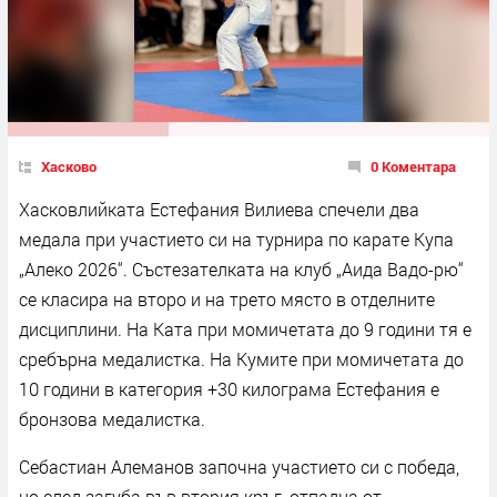
Хасково
0 Коментара
Хасковлийката Естефания Вилиева спечели два
медала при участието си на турнира по карате Купа
„Алеко 2026“. Състезателката на клуб „Аида Вадо-рю“
се класира на второ и на трето място в отделните
дисциплини. На Ката при момичетата до 9 години тя е
сребърна медалистка. На Кумите при момичетата до
10 години в категория +30 килограма Естефания е
бронзова медалистка.
Себастиан Алеманов започна участието си с победа,
но след загуба във втория кръг, отпадна от