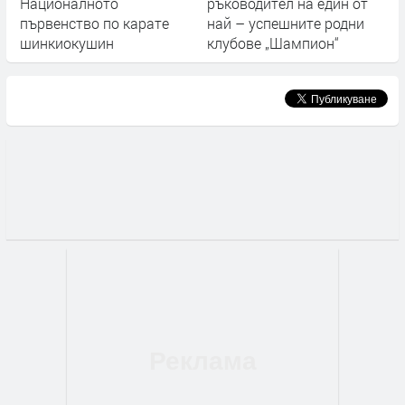
Националното
ръководител на един от
първенство по карате
най – успешните родни
шинкиокушин
клубове „Шампион“