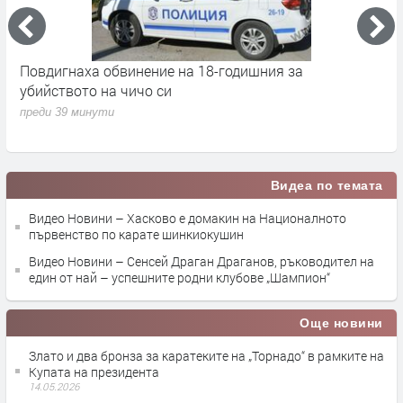
Повдигнаха обвинение на 18-годишния за
М
убийството на чичо си
Х
н
преди 39 минути
п
Видеа по темата
Видео Новини – Хасково е домакин на Националното
първенство по карате шинкиокушин
Видео Новини – Сенсей Драган Драганов, ръководител на
един от най – успешните родни клубове „Шампион“
Още новини
Злато и два бронза за каратеките на „Торнадо“ в рамките на
Купата на президента
14.05.2026