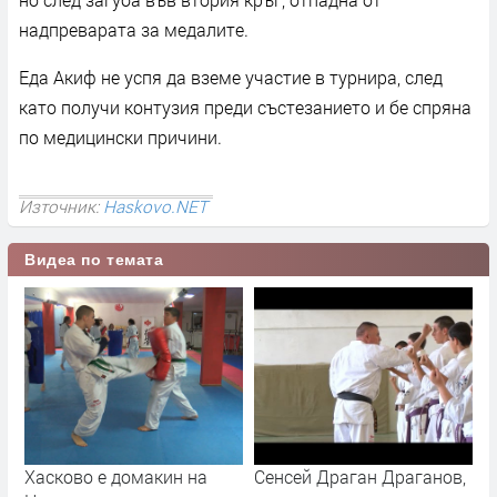
надпреварата за медалите.
Еда Акиф не успя да вземе участие в турнира, след
като получи контузия преди състезанието и бе спряна
по медицински причини.
Източник:
Haskovo.NET
Видеа по темата
Хасково е домакин на
Сенсей Драган Драганов,