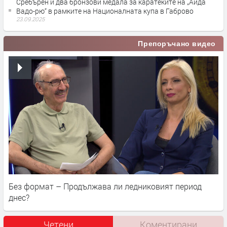
Сребърен и два бронзови медала за каратеките на „Аида
Вадо-рю“ в рамките на Националната купа в Габрово
23.09.2025
Препоръчано видео
Без формат – Продължава ли ледниковият период
днес?
Четени
Коментирани