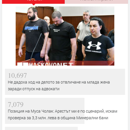
10,697
Не дадоха ход на делото за отвличане на млада жена
заради отпуск на адвокати
7,079
Позиция на Муса Чолак: Арестът ми е по сценарий, искам
проверка за 3,3 млн. лева в община Минерални бани