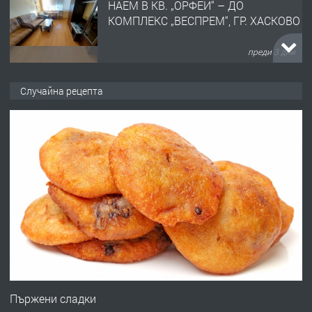
НАЕМ В КВ. „ОРФЕЙ“ – ДО
КОМПЛЕКС „ВЕСПРЕМ“, ГР. ХАСКОВО
преди 3 дни
ПРЕДЛАГА
НАПЪЛНО ОБЗАВЕДЕН И
Случайна рецепта
ОБОРУДВАН ТРИСТАЕН
АПАРТАМЕНТ В ЦЕНТЪРА НА ГР.
ХАСКОВО
преди 4 дни
ПРЕДЛАГА
Давам гараж под наем
преди 4 дни
ПРЕДЛАГА
№4120 Магазин/Офис под наем в кв.
Любен Каравелов, Хасково-близо до
Пържени сладки
градската градина!