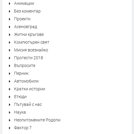
Анимации
Без коментар
Проекти
Асеновград
Житни кръгове
Компютърен свят
Мисия всезнайко
Протести 2018
Въпросите
Перник
Автомобили
Кратки истории
Етюди
Пътувай с нас
Наука
Неопитомените Родопи
Фактор 7