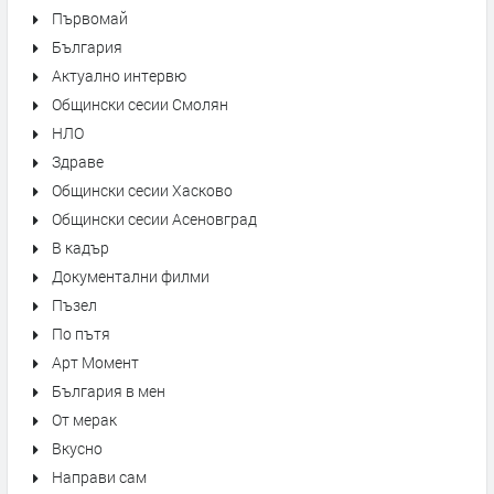
Първомай
България
Актуално интервю
Общински сесии Смолян
НЛО
Здраве
Общински сесии Хасково
Общински сесии Асеновград
В кадър
Документални филми
Пъзел
По пътя
Арт Момент
България в мен
От мерак
Вкусно
Направи сам