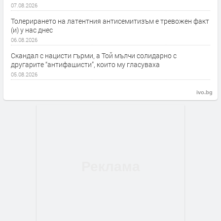
07.08.2026
Толерирането на латентния антисемитизъм е тревожен факт
(и) у нас днес
06.08.2026
Скандал с нацисти гърми, а Той мълчи солидарно с
другарите “антифашисти”, които му гласуваха
05.08.2026
ivo.bg