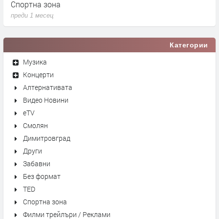
Спортна зона
С
преди 1 месец
п
Категории
Музика
Концерти
Алтернативата
Видео Новини
eTV
Смолян
Димитровград
Други
Забавни
Без формат
TED
Спортна зона
Филми трейлъри / Реклами