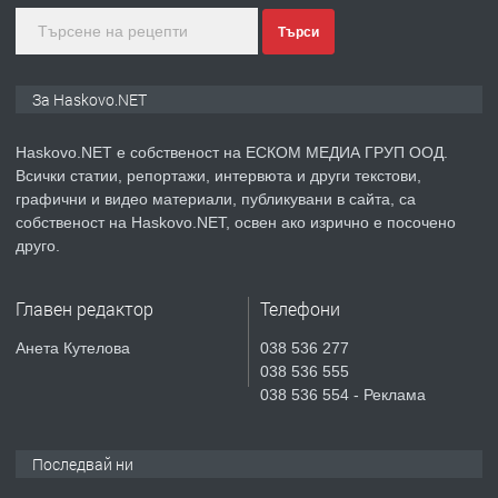
Търси
преди 4 дни
ПРЕДЛАГА
ПРОСТОРЕН ТРИСТАЕН
За Haskovo.NET
АПАРТАМЕНТ В НОВА СГРАДА КВ.
КУБА
Haskovo.NET е собственост на ЕСКОМ МЕДИА ГРУП ООД.
Всички статии, репортажи, интервюта и други текстови,
преди 5 дни
графични и видео материали, публикувани в сайта, са
собственост на Haskovo.NET, освен ако изрично е посочено
ПРЕДЛАГА
Продавам парцел в гр. Хасково кв.
друго.
Хисаря до ток, вода,канализация,
асфалт 0889 537 426
Главен редактор
Телефони
преди 5 дни
Анета Кутелова
038 536 277
038 536 555
ПРЕДЛАГА
СГЛОБЯВАНЕ НА МЕБЕЛИ.
038 536 554 - Реклама
Последвай ни
преди 5 дни