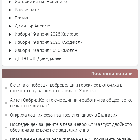
Истории извън Новините
Различните
Гейминг
Димитър Аврамов
Избори 19 април 2026 Хасково
Избори 19 април 2026 Кърджали
Избори 19 април 2026 Смолян
ДЕНЯТ с В. Дремджиев
Последни новини
8 екипа огнеборци, доброволци и горски се включиха в
гасенето на два пожара в област Хасково
Айтен Сабри: „Когато сме единни и работим за обществото,
нещата се случват“
Откриха ловния сезон за прелетен дивеч в България
Последен ден за цените в лева и евро: От 9 август двойното
обозначаване вече не е задължително
Практичен начин за редактиране на PDF документи онлайн