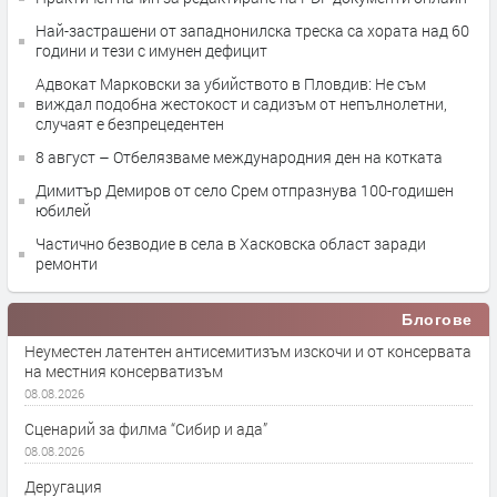
Най-застрашени от западнонилска треска са хората над 60
години и тези с имунен дефицит
Адвокат Марковски за убийството в Пловдив: Не съм
виждал подобна жестокост и садизъм от непълнолетни,
случаят е безпрецедентен
8 август – Отбелязваме международния ден на котката
Димитър Демиров от село Срем отпразнува 100-годишен
юбилей
Частично безводие в села в Хасковска област заради
ремонти
Блогове
Неуместен латентен антисемитизъм изскочи и от консервата
на местния консерватизъм
08.08.2026
Сценарий за филма “Сибир и ада”
08.08.2026
Деругация