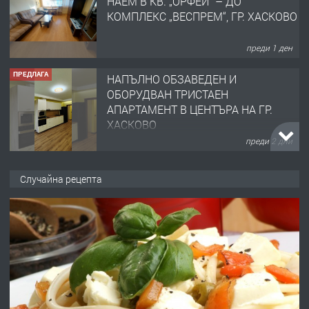
НАЕМ В КВ. „ОРФЕЙ“ – ДО
КОМПЛЕКС „ВЕСПРЕМ“, ГР. ХАСКОВО
преди 1 ден
ПРЕДЛАГА
НАПЪЛНО ОБЗАВЕДЕН И
ОБОРУДВАН ТРИСТАЕН
АПАРТАМЕНТ В ЦЕНТЪРА НА ГР.
ХАСКОВО
преди 2 дни
ПРЕДЛАГА
Давам гараж под наем
Случайна рецепта
преди 2 дни
ПРЕДЛАГА
№4120 Магазин/Офис под наем в кв.
Любен Каравелов, Хасково-близо до
градската градина!