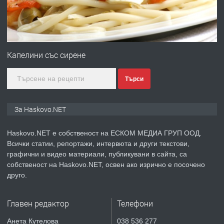
преди 3 дни
ПРЕДЛАГА
ПРОСТОРЕН ТРИСТАЕН
АПАРТАМЕНТ В НОВА СГРАДА КВ.
Капелини със сирене
КУБА
Търси
преди 3 дни
ПРЕДЛАГА
Продавам парцел в гр. Хасково кв.
За Haskovo.NET
Хисаря до ток, вода,канализация,
асфалт 0889 537 426
Haskovo.NET е собственост на ЕСКОМ МЕДИА ГРУП ООД.
Всички статии, репортажи, интервюта и други текстови,
преди 3 дни
графични и видео материали, публикувани в сайта, са
собственост на Haskovo.NET, освен ако изрично е посочено
ПРЕДЛАГА
СГЛОБЯВАНЕ НА МЕБЕЛИ.
друго.
Главен редактор
Телефони
преди 3 дни
Анета Кутелова
038 536 277