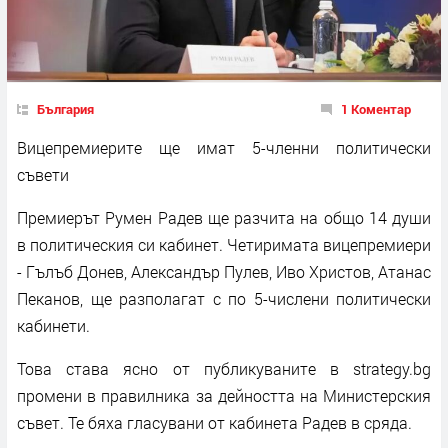
България
1 Коментар
Вицепремиерите ще имат 5-членни политически
съвети
Премиерът Румен Радев ще разчита на общо 14 души
в политическия си кабинет. Четиримата вицепремиери
- Гълъб Донев, Александър Пулев, Иво Христов, Атанас
Пеканов, ще разполагат с по 5-числени политически
кабинети.
Това става ясно от публикуваните в strategy.bg
промени в правилника за дейността на Министерския
съвет. Те бяха гласувани от кабинета Радев в сряда.