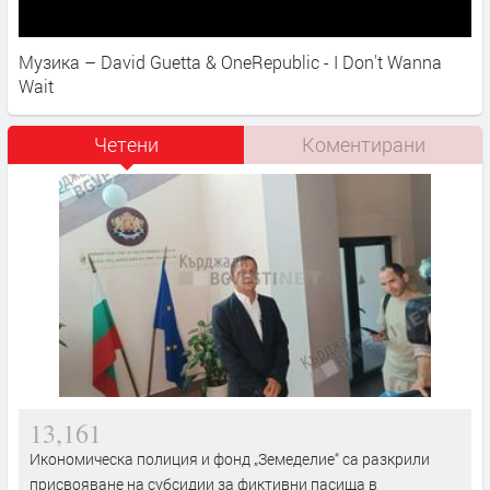
Музика – David Guetta & OneRepublic - I Don't Wanna
Wait
Четени
Коментирани
13,161
Икономическа полиция и фонд „Земеделие“ са разкрили
присвояване на субсидии за фиктивни пасища в