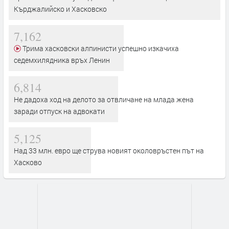
Кърджалийско и Хасковско
7,162
Трима хасковски алпинисти успешно изкачиха
седемхилядника връх Ленин
6,814
Не дадоха ход на делото за отвличане на млада жена
заради отпуск на адвокати
5,125
Над 33 млн. евро ще струва новият околовръстен път на
Хасково