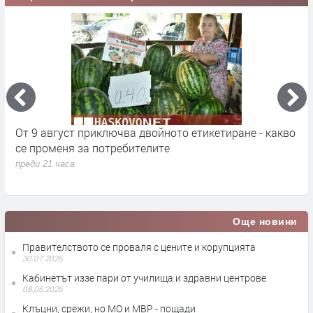
От 9 август приключва двойното етикетиране - какво
М
се променя за потребителите
к
преди 21 часа
п
Още новини
Правителството се проваля с цените и корупцията
30.07.2026
Кабинетът иззе пари от училища и здравни центрове
08.06.2026
Клъцни, срежи, но МО и МВР - пощади