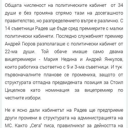
Общата численост на политическите кабинет от 34
души е без промяна спрямо тази на досегашното
правителство, но разпределението вътре е различно. С
14 съветници Радев ще бъде сред премиерите с малки
политически кабинети. Последно служебният премиер
Андрей Гюров разполагаше с политически кабинет от
22-ма души. Той обаче имаше само двама
вицепремиери - Мария Недина и Андрей Янкулов,
които работиха съответно с 9 и 3-ма съветници. И тук
първоначалните планове се промениха, защото от
структурата отпадна предвидената позиция за Стоил
Цицелков като номинация за вицепремиер по
честните избори.
Не е ясно дали кабинетът на Радев ще предприеме
други промени в структурата на администрацията на
МС. Както „Сега“ писа, правилникът за дейността на