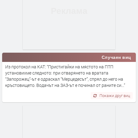
Случаен виц
Из протокол на КАТ: “Пристигайки на мястото на ПТП
установихме следното: при отварянето на вратата
“Запорожец”-ът е одраскал “Мерцедесът”, спрял до него на
кръстовището. Водачът на ЗАЗ-ът е починал от раните си...”
Покажи друг виц