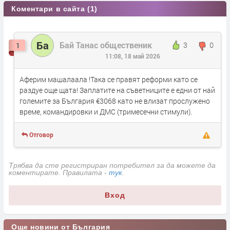
Коментари в сайта (1)
Ба
Бай Танас общественик
3
0
1
11:08, 18 май 2026
Аферим машалаала !Така се правят реформи като се
раздуе още щата! Заплатите на съветниците е едни от най
големите за България €3068 като не влизат прослужено
време, командировки и ДМС (тримесечни стимули).
Отговор
Трябва да сте регистриран потребител за да можете да
коментирате. Правилата -
тук
.
Вход
Още новини от България