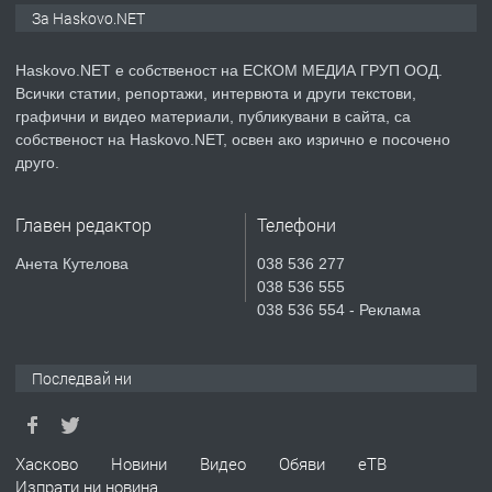
ПРОСТОРЕН ТРИСТАЕН
За Haskovo.NET
АПАРТАМЕНТ В НОВА СГРАДА КВ.
КУБА
Haskovo.NET е собственост на ЕСКОМ МЕДИА ГРУП ООД.
Всички статии, репортажи, интервюта и други текстови,
преди 5 дни
графични и видео материали, публикувани в сайта, са
собственост на Haskovo.NET, освен ако изрично е посочено
ПРЕДЛАГА
Продавам парцел в гр. Хасково кв.
друго.
Хисаря до ток, вода,канализация,
асфалт 0889 537 426
Главен редактор
Телефони
преди 5 дни
Анета Кутелова
038 536 277
038 536 555
ПРЕДЛАГА
СГЛОБЯВАНЕ НА МЕБЕЛИ.
038 536 554 - Реклама
Последвай ни
преди 5 дни
ПРЕДЛАГА
№4119 Едностаен обзаведен
Хасково
Новини
Видео
Обяви
еТВ
апартамент под наем в кв.
Изпрати ни новина