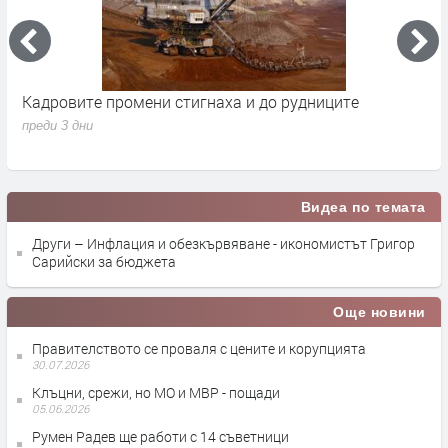
Кадровите промени стигнаха и до рудниците
П
1
преди 3 дни
п
Видеа по темата
Други – Инфлация и обезкървяване - икономистът Григор
Сарийски за бюджета
Още новини
Правителството се проваля с цените и корупцията
30.07.2026
Клъцни, срежи, но МО и МВР - пощади
05.06.2026
Румен Радев ще работи с 14 съветници