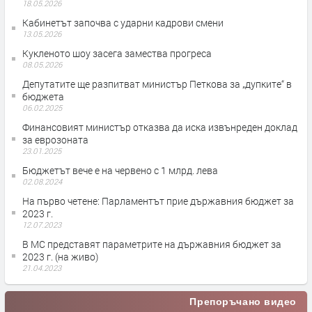
18.05.2026
Кабинетът започва с ударни кадрови смени
13.05.2026
Кукленото шоу засега замества прогреса
08.05.2026
Депутатите ще разпитват министър Петкова за „дупките“ в
бюджета
06.02.2025
Финансовият министър отказва да иска извънреден доклад
за еврозоната
23.01.2025
Бюджетът вече е на червено с 1 млрд. лева
02.08.2024
На първо четене: Парламентът прие държавния бюджет за
2023 г.
12.07.2023
В МС представят параметрите на държавния бюджет за
2023 г. (на живо)
21.04.2023
Препоръчано видео