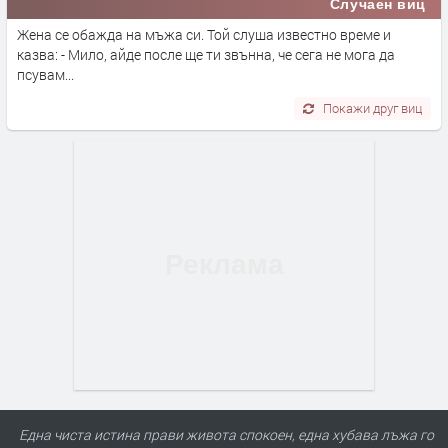
Случаен виц
Жена се обажда на мъжа си. Той слуша известно време и
казва: - Мило, айде после ще ти звънна, че сега не мога да
псувам...
Покажи друг виц
Една чиста истина прави живота спокоен, една хубава лъжа го