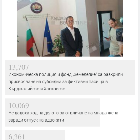
13,707
Икономическа полиция и фонд „Земеделие“ са разкрили
присвояване на субсидии за фиктивни пасища в
Кърджалийско и Хасковско
10,069
Не дадоха ход на делото за отвличане на млада жена
заради отпуск на адвокати
6,361