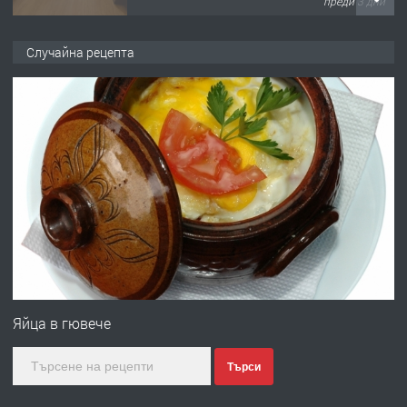
преди 3 дни
ПРЕДЛАГА
НАПЪЛНО ОБЗАВЕДЕН И
Случайна рецепта
ОБОРУДВАН ТРИСТАЕН
АПАРТАМЕНТ В ЦЕНТЪРА НА ГР.
ХАСКОВО
преди 4 дни
ПРЕДЛАГА
Давам гараж под наем
преди 4 дни
ПРЕДЛАГА
№4120 Магазин/Офис под наем в кв.
Любен Каравелов, Хасково-близо до
Яйца в гювече
градската градина!
Търси
преди 4 дни
ПРЕДЛАГА