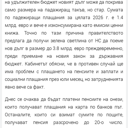
на удължителен бюджет новият дълг може да покрива
само размера на падажиращ такъв, но стар. Сумата
по падежиращи плащания за цялата 2026 г. е 1.4
млрд. евро и вече е изконсумирана като емисии ценни
книжа. Точно по тази причина правителството
предлага да получи зелена светлина от НС да поеме
нов дълг в размер до 3.8 млрд. евро преждевременно,
преди приемане на новия закон за държавния
бюджет. Кабинетът обясни, че в противен случай ще
има проблем с плащането на пенсиите и заплати и
социални плащания през юли месец, но затрудненията
явно вече са факт.
Днес се очаква да бъдат платени пенсиите на онези,
които получават плащания на карта по банков път.
Останалите, които си взимат сумите по пощите,
получават пенсия разсрочено до 20-о число.