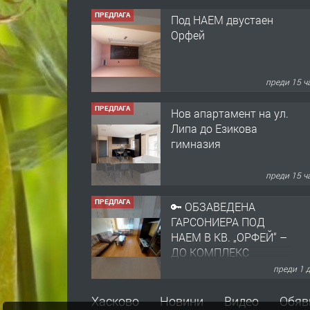
ПРЕДЛАГА
Нов апартамент на ул.
Липа до Езикова
гимназия
преди 15 ч
ПРЕДЛАГА
🔑 ОБЗАВЕДЕНА
ГАРСОНИЕРА ПОД
НАЕМ В КВ. „ОРФЕЙ“ –
ДО КОМПЛЕКС
„ВЕСПРЕМ“, ГР.
преди 1 
ХАСКОВО
ПРЕДЛАГА
НАПЪЛНО ОБЗАВЕДЕН
И ОБОРУДВАН
ТРИСТАЕН
АПАРТАМЕНТ В
ЦЕНТЪРА НА ГР.
преди 2 
ХАСКОВО
ПРЕДЛАГА
Давам гараж под наем
Хасково
Новини
Видео
Обяв