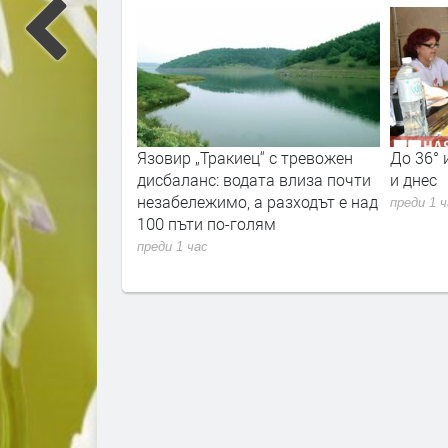
ц“ с тревожен
До 36° и опасни жеги в Хасково
Над 33 
ата влиза почти
и днес
новият 
а разходът е над
Хасков
преди 1 час
лям
преди 15