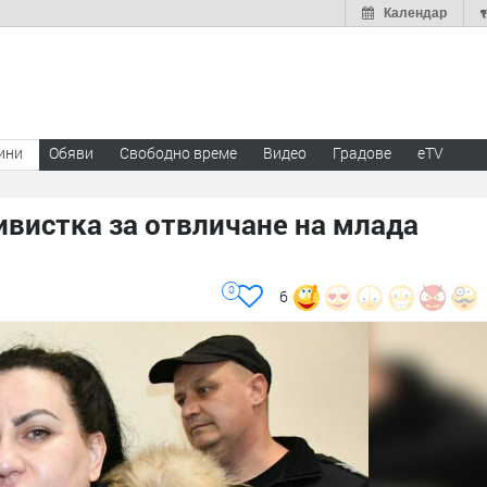
Календар
ини
Обяви
Свободно време
Видео
Градове
eTV
ивистка за отвличане на млада
0
6