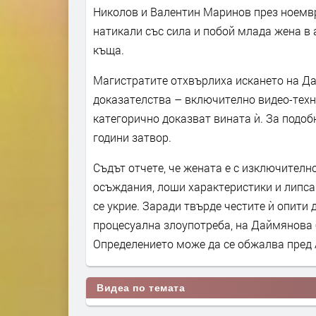
Николов и Валентин Маринов през ноемвр
натикали със сила и побой млада жена в 
къща.
Магистратите отхвърлиха искането на Да
доказателства – включително видео-техн
категорично доказват вината ѝ. За подоб
години затвор.
Съдът отчете, че жената е с изключител
осъждания, лоши характеристики и липса 
се укрие. Заради твърде честите ѝ опити 
процесуална злоупотреба, на Даймянова 
Определението може да се обжалва пред 
Видеа по темата