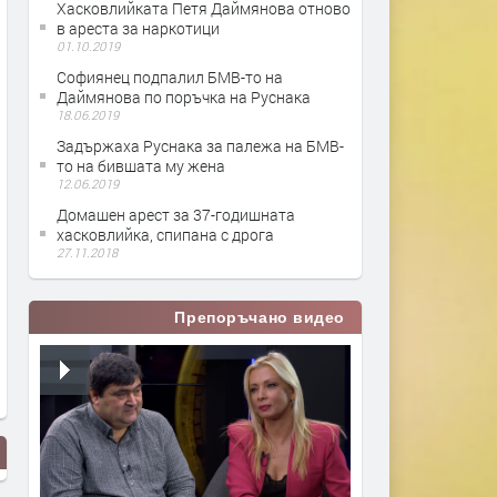
Хасковлийката Петя Даймянова отново
в ареста за наркотици
01.10.2019
Софиянец подпалил БМВ-то на
Даймянова по поръчка на Руснака
18.06.2019
Задържаха Руснака за палежа на БМВ-
то на бившата му жена
12.06.2019
Домашен арест за 37-годишната
хасковлийка, спипана с дрога
27.11.2018
Препоръчано видео