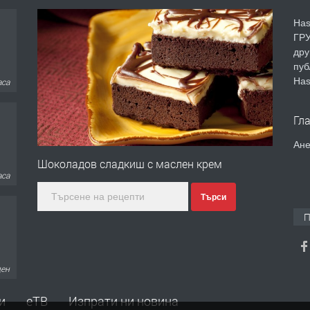
Has
ГРУ
дру
пуб
Has
аса
Гл
Ане
Шоколадов сладкиш с маслен крем
ден
Търси
П
дни
и
еТВ
Изпрати ни новина