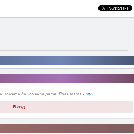
да можете да коментирате. Правилата -
тук
.
Вход