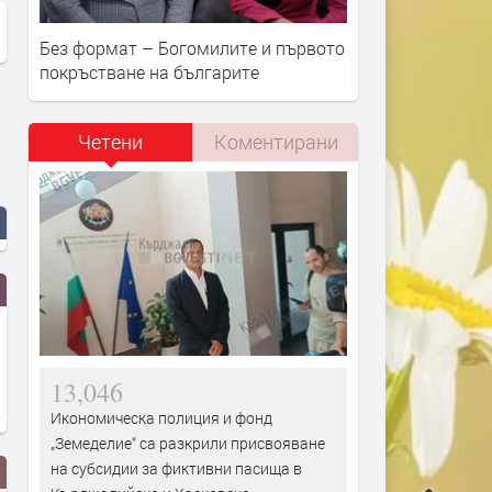
Без формат – Богомилите и първото
покръстване на българите
Четени
Коментирани
13,046
Икономическа полиция и фонд
„Земеделие“ са разкрили присвояване
на субсидии за фиктивни пасища в