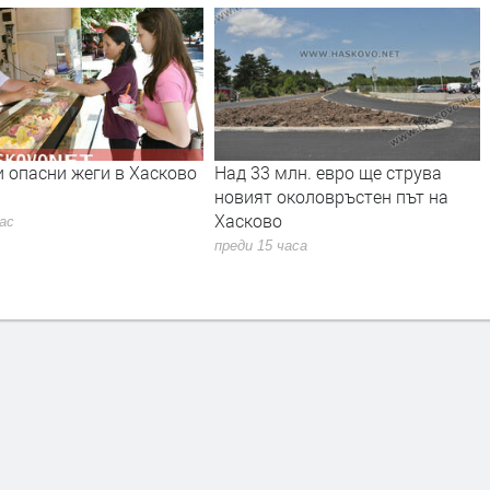
млн. евро ще струва
Свиленград получава над 1,1
околовръстен път на
млн. евро за почистване и
о
укрепване на река Марица
 часа
преди 15 часа