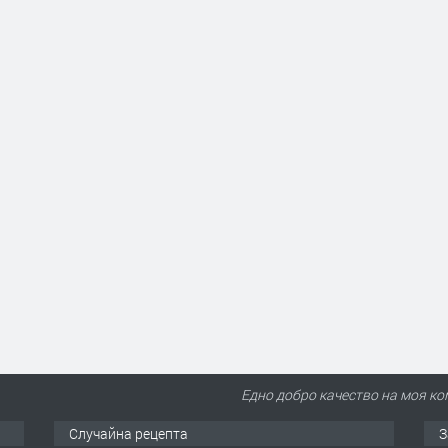
Еднo добро качество на моя ко
Случайна рецепта
З