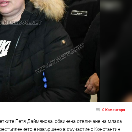
0 Коментара
етките Петя Даймянова, обвинена отвличане на млада
Престъплението е извършено в съучастие с Константин