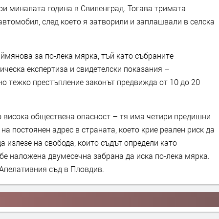
и миналата година в Свиленград. Тогава тримата
автомобил, след което я затворили и заплашвали в селска
ймянова за по-лека мярка, тъй като събраните
ическа експертиза и свидетелски показания –
но тежко престъпление законът предвижда от 10 до 20
но висока обществена опасност – тя има четири предишни
на постоянен адрес в страната, което крие реален риск да
да излезе на свобода, които съдът определи като
бе наложена двумесечна забрана да иска по-лека мярка.
Апелативния съд в Пловдив.