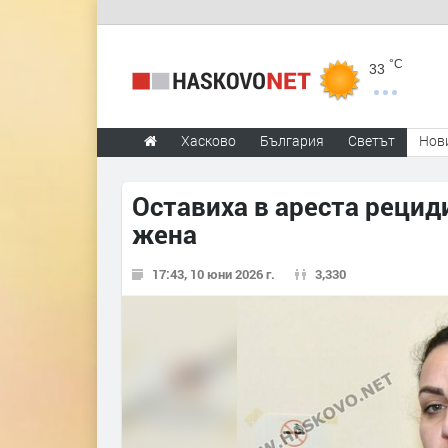
°C
33
Хасково
България
Светът
Нов
Оставиха в ареста рецид
жена
17:43, 10 юни 2026 г.
3,330