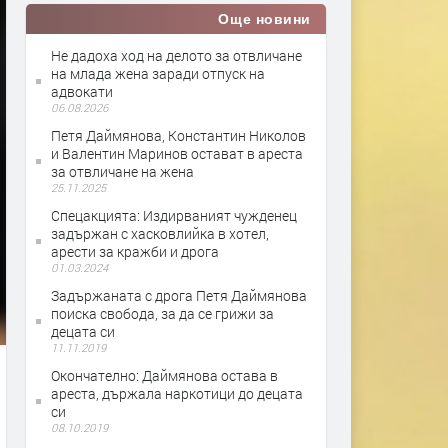
Още новини
Не дадоха ход на делото за отвличане
на млада жена заради отпуск на
адвокати
06.08.2026
Петя Даймянова, Константин Николов
и Валентин Маринов остават в ареста
за отвличане на жена
25.11.2025
Спецакцията: Издирваният чужденец
задържан с хасковлийка в хотел,
арести за кражби и дрога
01.03.2024
Задържаната с дрога Петя Даймянова
поиска свобода, за да се грижи за
децата си
11.11.2019
Окончателно: Даймянова остава в
ареста, държала наркотици до децата
си
08.10.2019