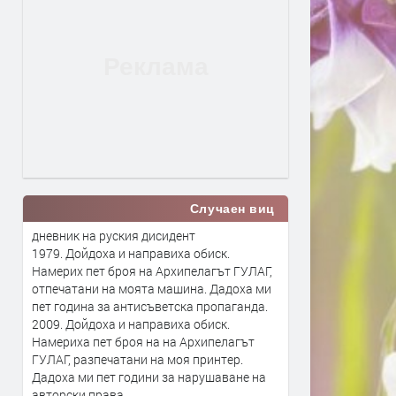
Случаен виц
дневник на руския дисидент
1979. Дойдоха и направиха обиск.
Намерих пет броя на Архипелагът ГУЛАГ,
отпечатани на моята машина. Дадоха ми
пет година за антисъветска пропаганда.
2009. Дойдоха и направиха обиск.
Намериха пет броя на на Архипелагът
ГУЛАГ, разпечатани на моя принтер.
Дадоха ми пет години за нарушаване на
авторски права.