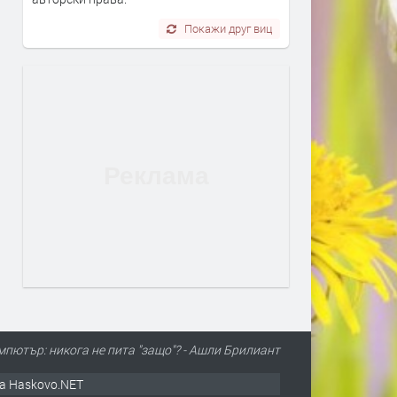
Покажи друг виц
мпютър: никога не пита "защо"? - Ашли Брилиант
а Haskovo.NET