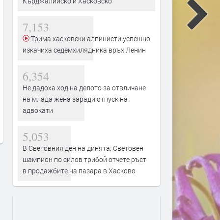
Кърджалийско и Хасковско
7,153
Трима хасковски алпинисти успешно
изкачиха седемхилядника връх Ленин
6,354
Съдът в Хасково остави в
Трактор се запали при б
ареста турски гражданин с
на слама, огънят засегна
Не дадоха ход на делото за отвличане
присъда за сексуално насилие
на млада жена заради отпуск на
преди 19 часа
над дете и нощно проникване в
адвокати
жилище
5,053
преди 16 часа
В Световния ден на динята: Световен
шампион по силов трибой отчете ръст
в продажбите на пазара в Хасково