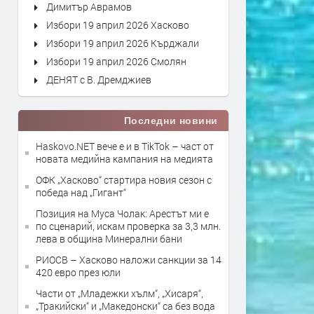
Димитър Аврамов
Избори 19 април 2026 Хасково
Избори 19 април 2026 Кърджали
Избори 19 април 2026 Смолян
ДЕНЯТ с В. Дремджиев
Последни новини
Haskovo.NET вече е и в TikTok – част от
новата медийна кампания на медията
ОФК „Хасково“ стартира новия сезон с
победа над „Гигант“
Позиция на Муса Чолак: Арестът ми е
по сценарий, искам проверка за 3,3 млн.
лева в община Минерални бани
РИОСВ – Хасково наложи санкции за 14
420 евро през юли
Части от „Младежки хълм“, „Хисаря“,
„Тракийски“ и „Македонски“ са без вода