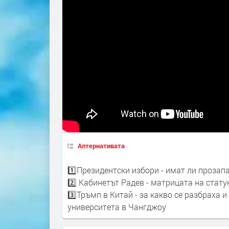
Алтернативата
1️⃣Президентски избори - имат ли прозап
2️⃣ Кабинетът Радев - матрицата на стату
3️⃣Тръмп в Китай - за какво се разбраха и
университета в Чангджоу