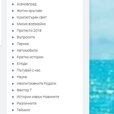
Асеновград
Житни кръгове
Компютърен свят
Мисия всезнайко
АЛТЕРНАТИВАТА С ИЛИЯН
АЛТЕРНАТИВАТА С КАЛИ
Протести 2018
ВАСИЛЕВ | 03.07.2026
МАНОЛОВ | 01.07.2026
Въпросите
преди 1 месец
преди 1 месец
Перник
Автомобили
Кратки истории
Етюди
Пътувай с нас
Наука
Неопитомените Родопи
Фактор 7
Истории извън Новините
Различните
Гейминг