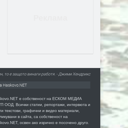
н, то е защото винаги работя. - Джими Хендрикс
а Haskovo.NET
kovo.NET е собственост на ЕСКОМ МЕДИА
П ООД. Всички статии, репортажи, интервюта и
ги текстови, графични и видео материали,
ликувани в сайта, са собственост на
kovo.NET, освен ако изрично е посочено друго.