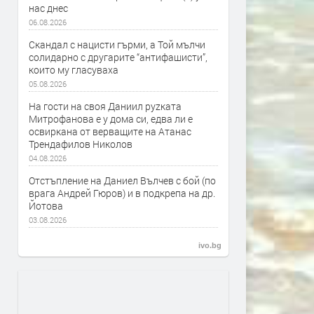
нас днес
06.08.2026
Скандал с нацисти гърми, а Той мълчи
солидарно с другарите “антифашисти”,
които му гласуваха
05.08.2026
На гости на своя Даниил руzката
Митрофанова е у дома си, едва ли е
освиркана от верващите на Атанас
Трендафилов Николов
04.08.2026
Отстъпление на Даниел Вълчев с бой (по
врага Андрей Гюров) и в подкрепа на др.
Йотова
03.08.2026
ivo.bg