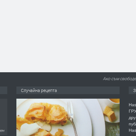
Ако съм свободе
Случайна рецепта
З
Has
ГРУ
дру
ден
пуб
Has