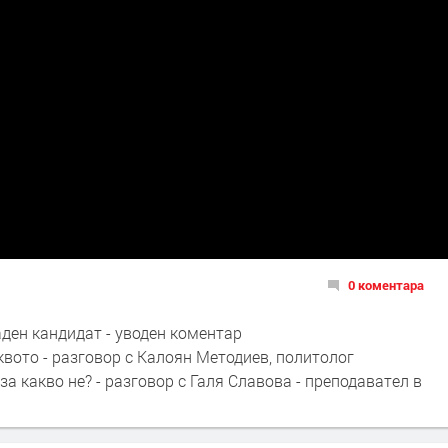
0 коментара
аден кандидат - уводен коментар
квото - разговор с Калоян Методиев, политолог
 за какво не? - разговор с Галя Славова - преподавател в