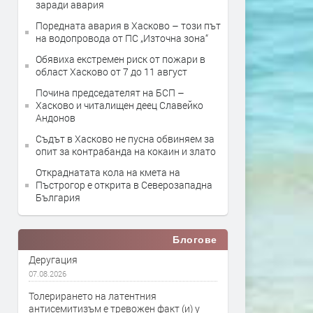
заради авария
Поредната авария в Хасково – този път
на водопровода от ПС „Източна зона“
Обявиха екстремен риск от пожари в
област Хасково от 7 до 11 август
Почина председателят на БСП –
Хасково и читалищен деец Славейко
Андонов
Съдът в Хасково не пусна обвиняем за
опит за контрабанда на кокаин и злато
Откраднатата кола на кмета на
Пъстрогор е открита в Северозападна
България
Блогове
Деругация
07.08.2026
Толерирането на латентния
антисемитизъм е тревожен факт (и) у