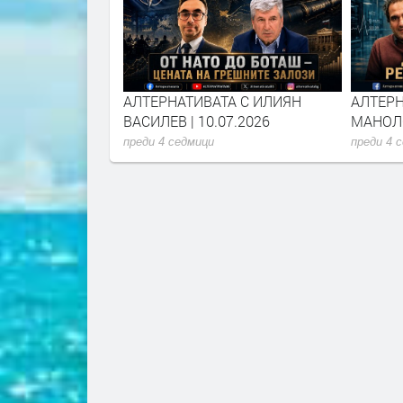
А С ИЛИЯН
АЛТЕРНАТИВАТА С ИЛИЯН
АЛТЕРН
6.2026
ВАСИЛЕВ | 10.07.2026
МАНОЛО
преди 4 седмици
преди 4 