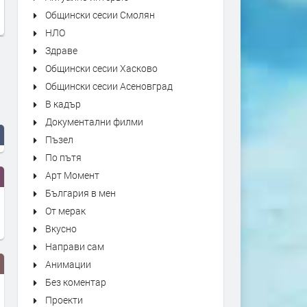
Общински сесии Смолян
НЛО
Здраве
Общински сесии Хасково
Общински сесии Асеновград
В кадър
Документални филми
Пъзел
По пътя
Арт Момент
България в мен
От мерак
Вкусно
Направи сам
Анимации
Без коментар
Проекти