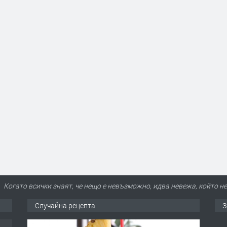
Когато всички знаят, че нещо е невъзможно, идва невежа, който не
Случайна рецепта
З