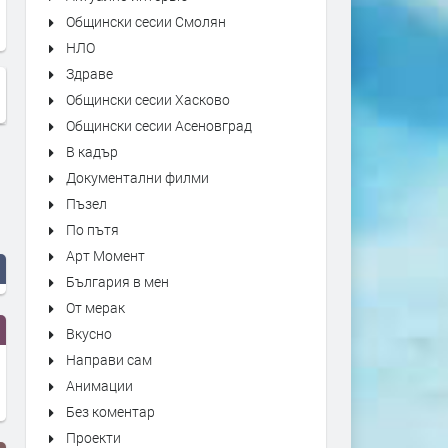
Общински сесии Смолян
НЛО
Здраве
Общински сесии Хасково
Общински сесии Асеновград
В кадър
Документални филми
Пъзел
По пътя
Арт Момент
България в мен
От мерак
Вкусно
Направи сам
Анимации
Без коментар
Проекти