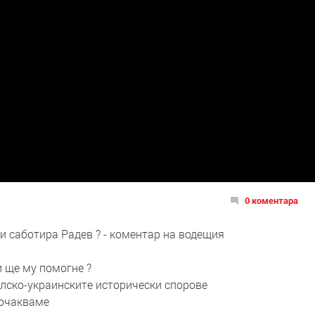
0 коментара
и саботира Радев ? - коментар на водещия
и ще му помогне ?
полско-украинските исторически спорове
 очакваме