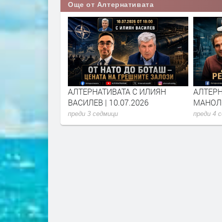
Още от Алтернативата
А С ИЛИЯН
АЛТЕРНАТИВАТА С ИЛИЯН
АЛТЕРН
6.2026
ВАСИЛЕВ | 10.07.2026
МАНОЛО
преди 3 седмици
преди 4 