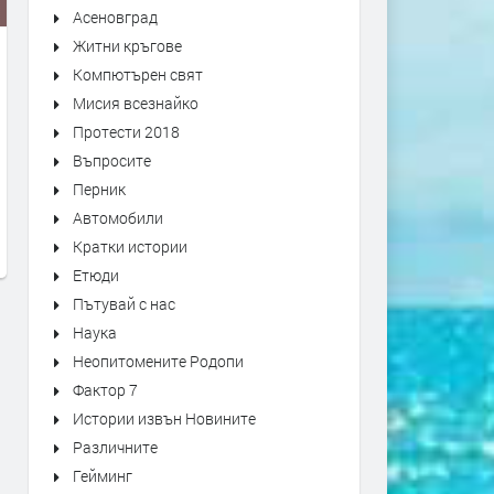
Асеновград
Житни кръгове
Компютърен свят
Мисия всезнайко
Протести 2018
Въпросите
Перник
АЛТЕРНАТИВАТА С КАЛИН
АЛТЕРНАТИВАТА С ИЛИЯ
Автомобили
МАНОЛОВ | 01.07.2026
ВАСИЛЕВ | 29.06.2026
Кратки истории
преди 1 месец
преди 1 месец
Етюди
Пътувай с нас
Наука
Неопитомените Родопи
Фактор 7
Истории извън Новините
Различните
Гейминг