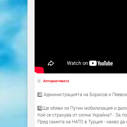
Алтернативата
1️⃣ Администрацията на Борисов и Пеевск
2️⃣Ще обяви ли Путин мобилизация и дал
Кой се страхува от силна Украйна? - За 
Пред самита на НАТО в Турция - какво да