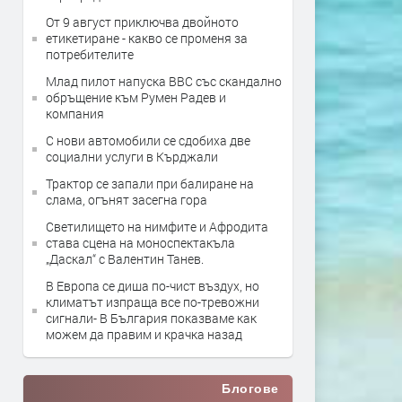
От 9 август приключва двойното
етикетиране - какво се променя за
потребителите
Млад пилот напуска ВВС със скандално
обръщение към Румен Радев и
компания
С нови автомобили се сдобиха две
социални услуги в Кърджали
Трактор се запали при балиране на
слама, огънят засегна гора
Светилището на нимфите и Афродита
става сцена на моноспектакъла
„Даскал“ с Валентин Танев.
В Европа се диша по-чист въздух, но
климатът изпраща все по-тревожни
сигнали- В България показваме как
можем да правим и крачка назад
Блогове