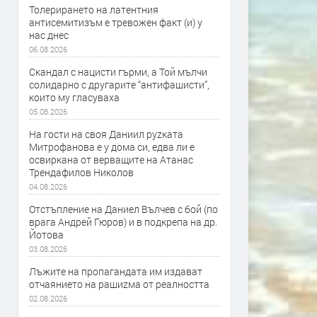
Толерирането на латентния
антисемитизъм е тревожен факт (и) у
нас днес
06.08.2026
Скандал с нацисти гърми, а Той мълчи
солидарно с другарите “антифашисти”,
които му гласуваха
05.08.2026
На гости на своя Даниил руzката
Митрофанова е у дома си, едва ли е
освиркана от верващите на Атанас
Трендафилов Николов
04.08.2026
Отстъпление на Даниел Вълчев с бой (по
врага Андрей Гюров) и в подкрепа на др.
Йотова
03.08.2026
Лъжите на пропагандата им издават
отчаянието на рашиzма от реалността
02.08.2026