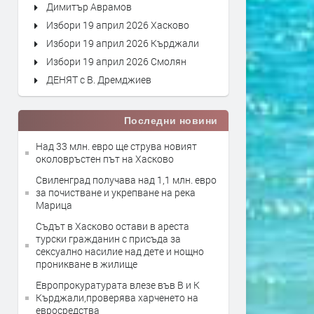
Димитър Аврамов
Избори 19 април 2026 Хасково
Избори 19 април 2026 Кърджали
Избори 19 април 2026 Смолян
ДЕНЯТ с В. Дремджиев
Последни новини
Над 33 млн. евро ще струва новият
околовръстен път на Хасково
Свиленград получава над 1,1 млн. евро
за почистване и укрепване на река
Марица
Съдът в Хасково остави в ареста
турски гражданин с присъда за
сексуално насилие над дете и нощно
проникване в жилище
Европрокуратурата влезе във В и К
Кърджали,проверява харченето на
евросредства