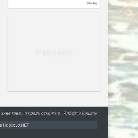
ivo.bg
 знае това… и прави откритие. - Алберт Айнщайн
а Haskovo.NET