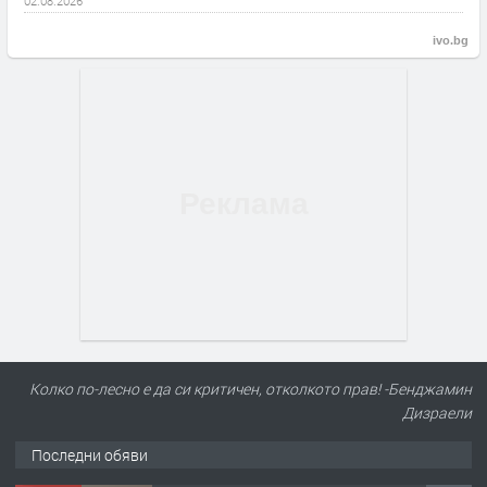
02.08.2026
ivo.bg
Колко по-лесно е да си критичен, отколкото прав! -Бенджамин
Дизраели
Последни обяви