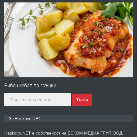
АПАРТАМЕНТ В ЦЕНТЪРА НА ГР.
ХАСКОВО
преди 2 дни
ПРЕДЛАГА
Давам гараж под наем
преди 2 дни
ПРЕДЛАГА
№4120 Магазин/Офис под наем в кв.
Любен Каравелов, Хасково-близо до
Рибен кебап по гръцки
градската градина!
Търси
преди 2 дни
ПРЕДЛАГА
ПРОСТОРЕН ТРИСТАЕН
За Haskovo.NET
АПАРТАМЕНТ В НОВА СГРАДА КВ.
КУБА
Haskovo.NET е собственост на ЕСКОМ МЕДИА ГРУП ООД.