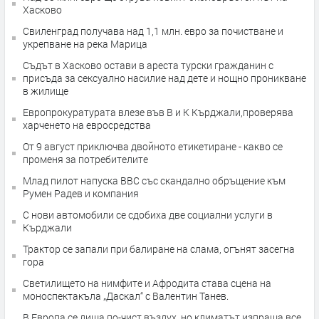
Хасково
Свиленград получава над 1,1 млн. евро за почистване и
укрепване на река Марица
Съдът в Хасково остави в ареста турски гражданин с
присъда за сексуално насилие над дете и нощно проникване
в жилище
Европрокуратурата влезе във В и К Кърджали,проверява
харченето на евросредства
От 9 август приключва двойното етикетиране - какво се
променя за потребителите
Млад пилот напуска ВВС със скандално обръщение към
Румен Радев и компания
С нови автомобили се сдобиха две социални услуги в
Кърджали
Трактор се запали при балиране на слама, огънят засегна
гора
Светилището на нимфите и Афродита става сцена на
моноспектакъла „Даскал“ с Валентин Танев.
В Европа се диша по-чист въздух, но климатът изпраща все