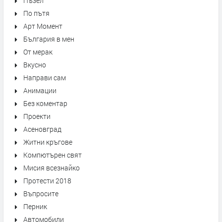
Пъзел
По пътя
Арт Момент
България в мен
От мерак
Вкусно
Направи сам
Анимации
Без коментар
Проекти
Асеновград
Житни кръгове
Компютърен свят
Мисия всезнайко
Протести 2018
Въпросите
Перник
Автомобили