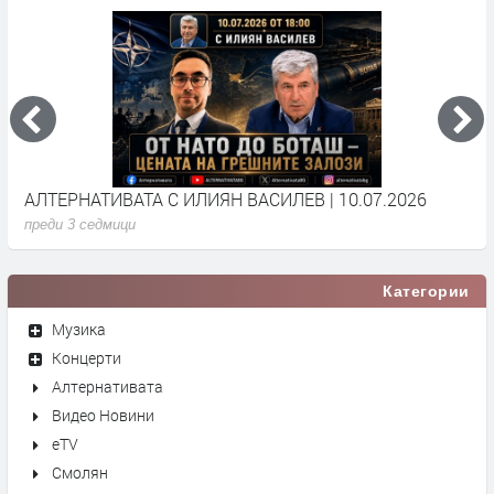
АЛТЕРНАТИВАТА С ИЛИЯН ВАСИЛЕВ | 10.07.2026
А
преди 3 седмици
п
Категории
Музика
Концерти
Алтернативата
Видео Новини
eTV
Смолян