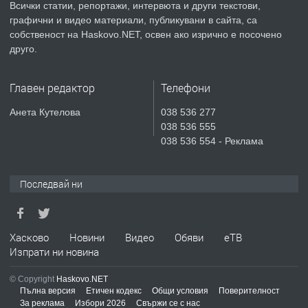
Всички статии, репортажи, интервюта и други текстови,
преди 3 дни
графични и видео материали, публикувани в сайта, са
собственост на Haskovo.NET, освен ако изрично е посочено
ПРЕДЛАГА
Продавам парцел в гр. Хасково кв.
друго.
Хисаря до ток, вода,канализация,
асфалт 0889 537 426
Главен редактор
Телефони
преди 3 дни
Анета Кутелова
038 536 277
038 536 555
ПРЕДЛАГА
СГЛОБЯВАНЕ НА МЕБЕЛИ.
038 536 554 - Реклама
Последвай ни
преди 3 дни
ПРЕДЛАГА
№4119 Едностаен обзаведен
Хасково
Новини
Видео
Обяви
еТВ
апартамент под наем в кв.
Изпрати ни новина
Училищни, гр. Хасково.
© Copyright
Haskovo.NET
преди 3 дни
Пълна версия
Етичен кодекс
Общи условия
Поверителност
За реклама
Избори 2026
Свържи се с нас