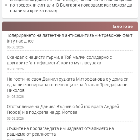
по-тревожни сигнали- В България показваме как можем да
правим и крачка назад
Блогове
Толерирането на латентния антисемитизъм е тревожен факт
(и) у нас днес
06.08.2026
Скандал с нацисти гърми, а Той мълчи солидарно с
другарите “антифашисти”, които му гласуваха
05.08.2026
На гости на своя Даниил руzката Митрофанова е у дома си,
едва ли е освиркана от верващите на Атанас Трендафилов
Николов
04.08.2026
Отстъпление на Даниел Вълчев с бой (по врага Андрей
Гюров) и в подкрепа на др. Йотова
03.08.2026
Лъжите на пропагандата им издават отчаянието на
рашиzма от реалността