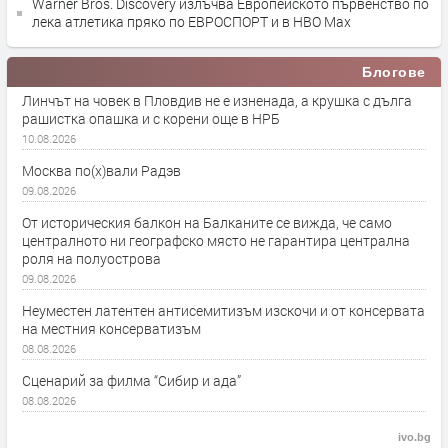
Warner Bros. Discovery излъчва Европейското първенство по
лека атлетика пряко по ЕВРОСПОРТ и в НВО Мах
Блогове
Линчът на човек в Пловдив не е изненада, а крушка с дълга
рашистка опашка и с корени още в НРБ
10.08.2026
Москва по(х)вали Радэв
09.08.2026
От историческия балкон на Балканите се вижда, че само
централното ни географско място не гарантира централна
роля на полуострова
09.08.2026
Неуместен латентен антисемитизъм изскочи и от консервата
на местния консерватизъм
08.08.2026
Сценарий за филма “Сибир и ада”
08.08.2026
ivo.bg