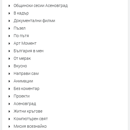
Общински сесии Асеновград
В кадър
Документални филми
Пъзел
По пътя
Арт Момент
България в мен
От мерак
Вкусно
Направи сам
Анимации
Без коментар
Проекти
Асеновград
Житни кръгове
Компютърен свят
Мисия всезнайко