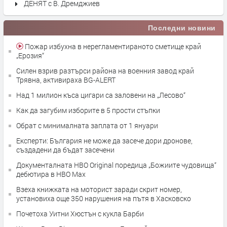
ДЕНЯТ с В. Дремджиев
Последни новини
Пожар избухна в нерегламентираното сметище край
„Ерозия“
Силен взрив разтърси района на военния завод край
Трявна, активираха BG-ALERT
Над 1 милион къса цигари са заловени на „Лесово“
Как да загубим изборите в 5 прости стъпки
Обрат с минималната заплата от 1 януари
Експерти: България не може да засече дори дронове,
създадени да бъдат засечени
Документалната HBO Original поредица „Божиите чудовища“
дебютира в HBO Max
Взеха книжката на моторист заради скрит номер,
установиха още 350 нарушения на пътя в Хасковско
Почетоха Уитни Хюстън с кукла Барби