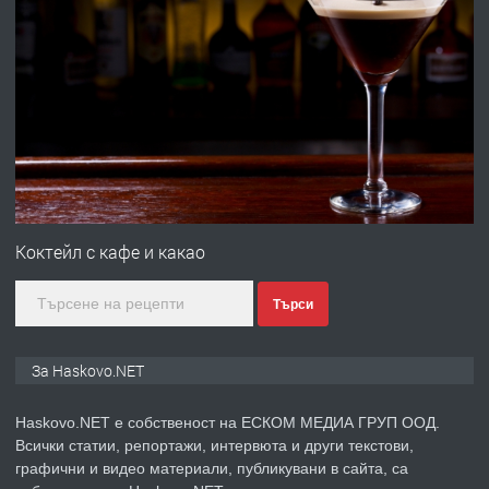
преди 15 часа
ПРЕДЛАГА
Под НАЕМ двустаен Орфей
преди 3 дни
ПРЕДЛАГА
Нов апартамент на ул. Липа до
Езикова гимназия
Коктейл с кафе и какао
Търси
преди 3 дни
ПРЕДЛАГА
🔑 ОБЗАВЕДЕНА ГАРСОНИЕРА ПОД
За Haskovo.NET
НАЕМ В КВ. „ОРФЕЙ“ – ДО
КОМПЛЕКС „ВЕСПРЕМ“, ГР. ХАСКОВО
Haskovo.NET е собственост на ЕСКОМ МЕДИА ГРУП ООД.
Всички статии, репортажи, интервюта и други текстови,
преди 4 дни
графични и видео материали, публикувани в сайта, са