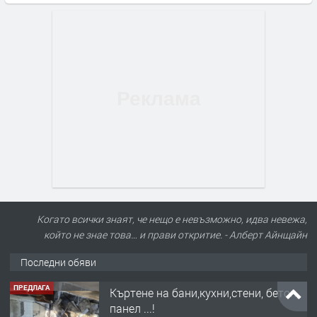
Когато всички знаят, че нещо е невъзможно, идва невежа,
който не знае това… и прави откритие. - Алберт Айнщайн
Последни обяви
ПРЕДЛАГА
Къртене на бани,кухни,стени, бетон,
панел ...!