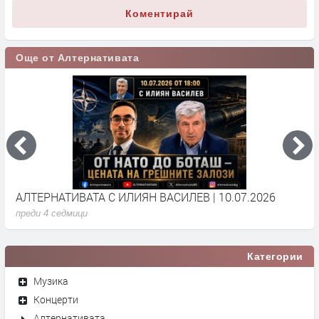
Коментирай
Още от Алтернативата
АЛТЕРНАТИВАТА С ИЛИЯН ВАСИЛЕВ | 10.07.2026
А
преди 4 седмици
п
Категории
Музика
Концерти
Алтернативата