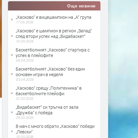
Още новини
„Хасково“ е вицешампион на „А“ група
17.05.2026
„Хасково“ е шампион в регион „Запад“
след втори успех над „Видабаскет“
10.05.2026
Баскетболният „Хасково“ стартира с
успех в плейофите
05.04.2026
Баскетболният „Хасково“ без един
основен играч в неделя
03.04.2026
„Хасково“ срещу „Политехника“ в
баскетболните плейофи
31.03.2026
„Видабаскет“ си тръгна от зала
„Дружба“ с победа
29.03.2026
В мач с много обрати „Хасково“ победи
„Левски“
15.03.2026