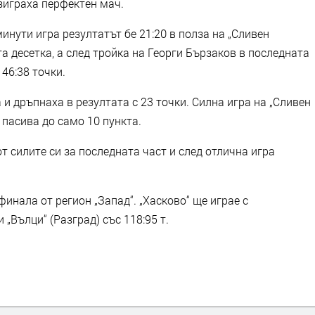
зиграха перфектен мач.
инути игра резултатът бе 21:20 в полза на „Сливен
та десетка, а след тройка на Георги Бързаков в последната
 46:38 точки.
 и дръпнаха в резултата с 23 точки. Силна игра на „Сливен
 пасива до само 10 пункта.
т силите си за последната част и след отлична игра
инала от регион „Запад“. „Хасково“ ще играе с
 „Вълци“ (Разград) със 118:95 т.