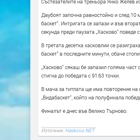
Състезателите на треньора Янко Желев и
Двубоят започна равностойно и след 10 м
баскет“. Интригата се запази и във втора
секунда преди паузата „Хасково“ поведе с
В третата десетка хасковлии се разиграха
баскет“ в последните минути, обаче стопи
„Хасково“ сякаш бе запазил голяма част о
стигна до победата с 91:63 точки.
В мача за титлата ще има повторение на ф
„Видабаскет“, който на полуфинала победи
Финалът е днес във Велико Търново.
Източник:
Haskovo.NET