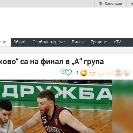
Календар
ини
Обяви
Свободно време
Видео
Градове
eTV
ово“ са на финал в „А“ група
0
1