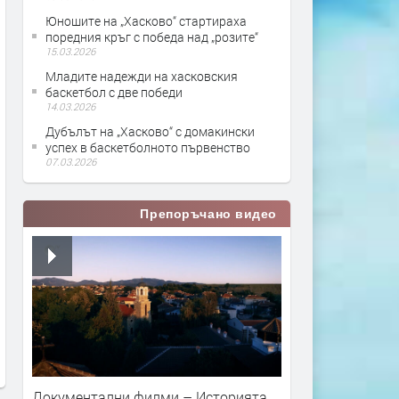
Юношите на „Хасково“ стартираха
поредния кръг с победа над „розите“
15.03.2026
Младите надежди на хасковския
баскетбол с две победи
14.03.2026
Дубълът на „Хасково“ с домакински
успех в баскетболното първенство
07.03.2026
Препоръчано видео
Документални филми – Историята