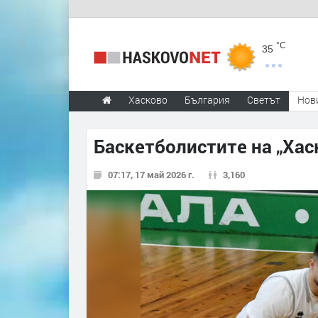
°C
35
Хасково
България
Светът
Нов
Баскетболистите на „Хаск
07:17, 17 май 2026 г.
3,160