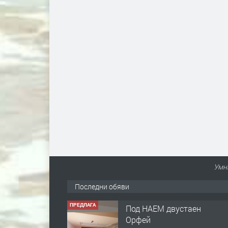
Умни
Последни обяви
ПРЕДЛАГА
Под НАЕМ двустаен
Орфей