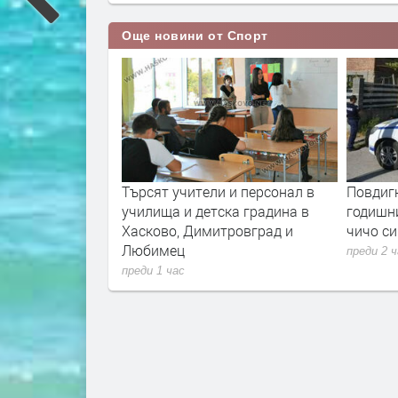
Още новини от Спорт
 със загуба на
Търсят учители и персонал в
Повдигн
на
училища и детска градина в
годишни
Хасково, Димитровград и
чичо си
Любимец
преди 2 
преди 1 час