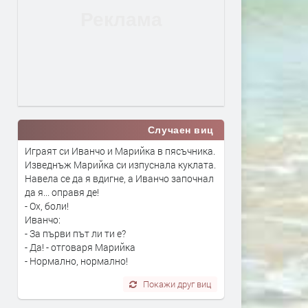
Случаен виц
Играят си Иванчо и Марийка в пясъчника.
Изведнъж Марийка си изпуснала куклата.
Навела се да я вдигне, а Иванчо започнал
да я... оправя де!
- Ох, боли!
Иванчо:
- За първи път ли ти е?
- Да! - отговаря Марийка
- Нормално, нормално!
Покажи друг виц