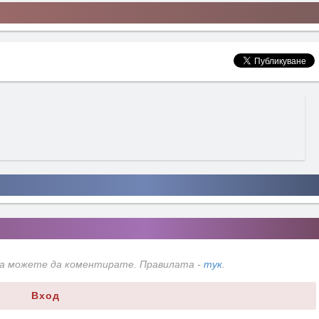
да можете да коментирате. Правилата -
тук
.
Вход