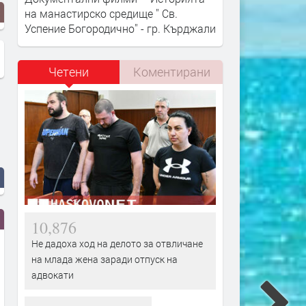
на манастирско средище '' Св.
Успение Богородично'' - гр. Кърджали
Четени
Коментирани
10,876
Не дадоха ход на делото за отвличане
на млада жена заради отпуск на
адвокати