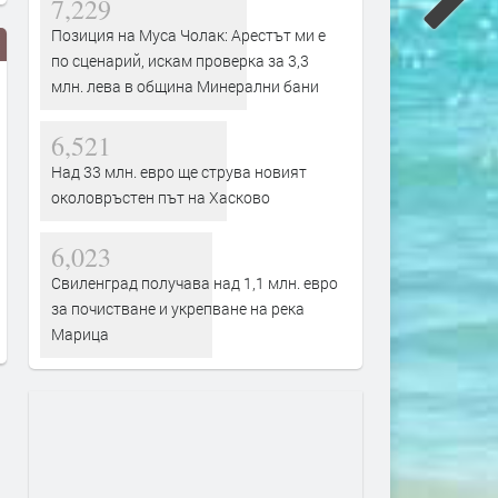
7,229
Позиция на Муса Чолак: Арестът ми е
по сценарий, искам проверка за 3,3
млн. лева в община Минерални бани
6,521
Над 33 млн. евро ще струва новият
околовръстен път на Хасково
Слънчево и горещо време
18-годишен е задържан з
6,023
очаква Хасковска област в
смъртта на чичо си
Свиленград получава над 1,1 млн. евро
неделя
преди 17 часа
за почистване и укрепване на река
преди 10 часа
Марица