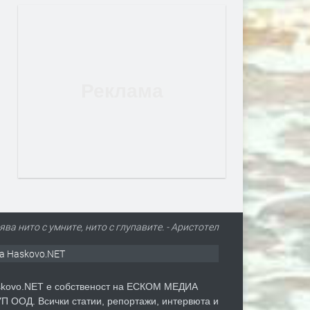
ва нито с умните, нито с глупавите. - Аристотел
а Haskovo.NET
kovo.NET е собственост на ЕСКОМ МЕДИА
П ООД. Всички статии, репортажи, интервюта и