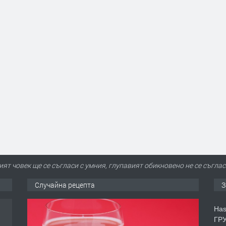
ят човек ще се съгласи с умния, глупавият обикновено не се съглася
Случайна рецепта
З
Has
ГРУ