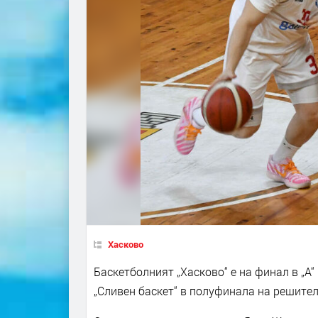
Хасково
Баскетболният „Хасково“ е на финал в „А“
„Сливен баскет“ в полуфинала на решител