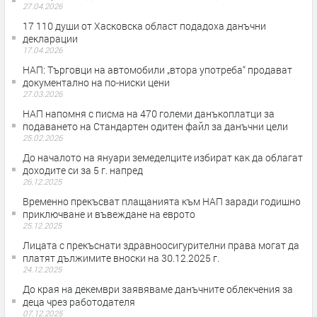
27.04.2026
17 110 души от Хасковска област подадоха данъчни
декларации
17.04.2026
НАП: Търговци на автомобили „втора употреба“ продават
документално на по-ниски цени
27.03.2026
НАП напомня с писма на 470 големи данъкоплатци за
подаването на Стандартен одитен файл за данъчни цели
25.02.2026
До началото на януари земеделците избират как да облагат
доходите си за 5 г. напред
26.12.2025
Временно прекъсват плащанията към НАП заради годишно
приключване и въвеждане на еврото
25.12.2025
Лицата с прекъснати здравноосигурителни права могат да
платят дължимите вноски на 30.12.2025 г.
24.12.2025
До края на декември заявяваме данъчните облекчения за
деца чрез работодателя
07.12.2025