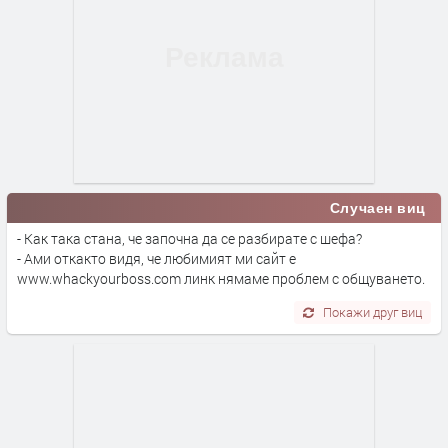
Случаен виц
- Как така стана, че започна да се разбирате с шефа?
- Ами откакто видя, че любимият ми сайт е
www.whackyourboss.com линк нямаме проблем с общуването.
Покажи друг виц