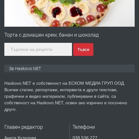
преди 3 дни
ПРЕДЛАГА
№4120 Магазин/Офис под наем в кв.
Любен Каравелов, Хасково-близо до
Торта с домашен крем, банан и шоколад
градската градина!
Търси
преди 3 дни
ПРЕДЛАГА
ПРОСТОРЕН ТРИСТАЕН
За Haskovo.NET
АПАРТАМЕНТ В НОВА СГРАДА КВ.
КУБА
Haskovo.NET е собственост на ЕСКОМ МЕДИА ГРУП ООД.
Всички статии, репортажи, интервюта и други текстови,
преди 4 дни
графични и видео материали, публикувани в сайта, са
собственост на Haskovo.NET, освен ако изрично е посочено
ПРЕДЛАГА
Продавам парцел в гр. Хасково кв.
друго.
Хисаря до ток, вода,канализация,
асфалт 0889 537 426
Главен редактор
Телефони
преди 4 дни
Анета Кутелова
038 536 277