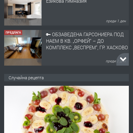
Езикова гимназия
преди 1 ден
ПРЕДЛАГА
🔑 ОБЗАВЕДЕНА ГАРСОНИЕРА ПОД
НАЕМ В КВ. „ОРФЕЙ“ – ДО
КОМПЛЕКС „ВЕСПРЕМ“, ГР. ХАСКОВО
преди 2 дни
ПРЕДЛАГА
НАПЪЛНО ОБЗАВЕДЕН И
Случайна рецепта
ОБОРУДВАН ТРИСТАЕН
АПАРТАМЕНТ В ЦЕНТЪРА НА ГР.
ХАСКОВО
преди 3 дни
ПРЕДЛАГА
Давам гараж под наем