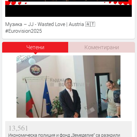
Музика – JJ - Wasted Love | Austria 🇦🇹
#Eurovision2025
Четени
Коментирани
13,561
Икономическа полиция и фонд „Земеделие“ са разкрили