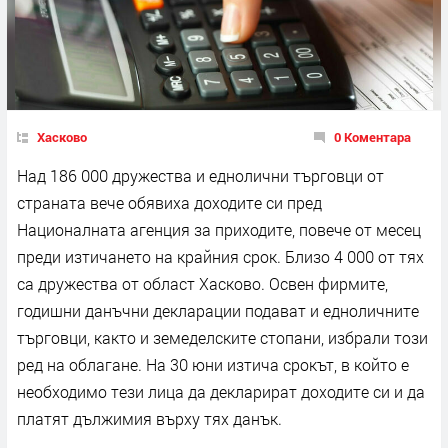
Хасково
0 Коментара
Над 186 000 дружества и еднолични търговци от
страната вече обявиха доходите си пред
Националната агенция за приходите, повече от месец
преди изтичането на крайния срок. Близо 4 000 от тях
са дружества от област Хасково. Освен фирмите,
годишни данъчни декларации подават и едноличните
търговци, както и земеделските стопани, избрали този
ред на облагане. На 30 юни изтича срокът, в който е
необходимо тези лица да декларират доходите си и да
платят дължимия върху тях данък.