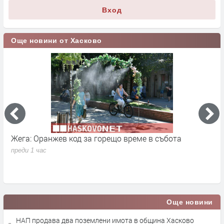
Вход
Още новини от Хасково
Жега: Оранжев код за горещо време в събота
Р
преди 1 час
п
Още новини
НАП продава два поземлени имота в община Хасково