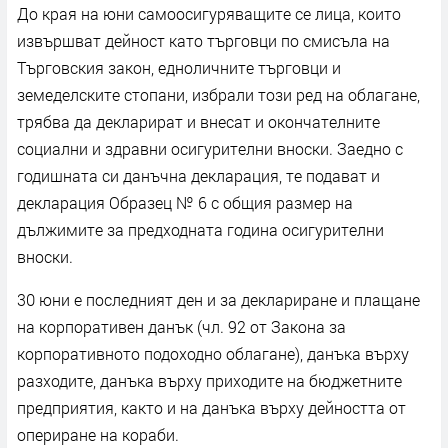
До края на юни самоосигуряващите се лица, които
извършват дейност като търговци по смисъла на
Търговския закон, едноличните търговци и
земеделските стопани, избрали този ред на облагане,
трябва да декларират и внесат и окончателните
социални и здравни осигурителни вноски. Заедно с
годишната си данъчна декларация, те подават и
декларация Образец № 6 с общия размер на
дължимите за предходната година осигурителни
вноски.
30 юни е последният ден и за деклариране и плащане
на корпоративен данък (чл. 92 от Закона за
корпоративното подоходно облагане), данъка върху
разходите, данъка върху приходите на бюджетните
предприятия, както и на данъка върху дейността от
опериране на кораби.