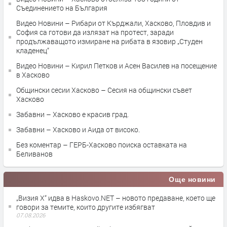
Съединението на България
Видео Новини – Рибари от Кърджали, Хасково, Пловдив и
София са готови да излязат на протест, заради
продължаващото измиране на рибата в язовир „Студен
кладенец“
Видео Новини – Кирил Петков и Асен Василев на посещение
в Хасково
Общински сесии Хасково – Сесия на общински съвет
Хасково
Забавни – Хасково е красив град.
Забавни – Хасково и Аида от високо.
Без коментар – ГЕРБ-Хасково поиска оставката на
Беливанов
Още новини
„Визия Х“ идва в Haskovo.NET – новото предаване, което ще
говори за темите, които другите избягват
07.08.2026