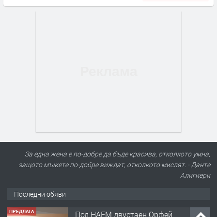
За една жена е по-добре да бъде красива, отколкото умна,
защото мъжете по-добре виждат, отколкото мислят. - Данте
Алигиери
Последни обяви
ПРЕДЛАГА
Нов апартамент на ул. Липа до