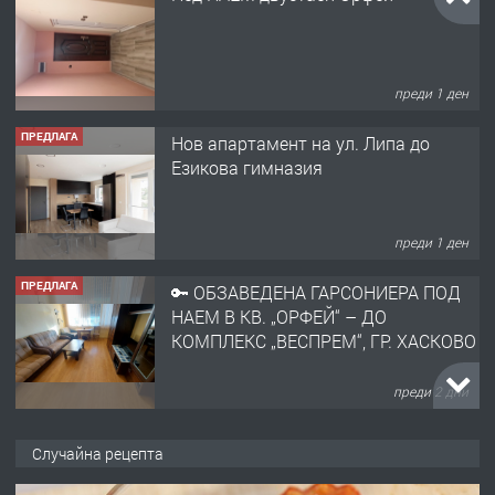
Езикова гимназия
преди 1 ден
ПРЕДЛАГА
🔑 ОБЗАВЕДЕНА ГАРСОНИЕРА ПОД
НАЕМ В КВ. „ОРФЕЙ“ – ДО
КОМПЛЕКС „ВЕСПРЕМ“, ГР. ХАСКОВО
преди 2 дни
ПРЕДЛАГА
НАПЪЛНО ОБЗАВЕДЕН И
ОБОРУДВАН ТРИСТАЕН
АПАРТАМЕНТ В ЦЕНТЪРА НА ГР.
ХАСКОВО
преди 3 дни
ПРЕДЛАГА
Давам гараж под наем
Случайна рецепта