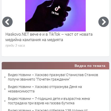
ОФК „Хасково“ стартира новия сезон с победа над
П
„Гигант“
и
М
преди 3 часа
п
Видеа по темата
Видео Новини – Хасково празнува! Станислав Станков
получи званието "Почетен гражданин"
Видео Новини – Хасково отпразнува Деня на
независимостта
Видео Новини – 7-годишно дете и възрастна жена
пострадаха при взрив на газова бутилка
Видео Новини – Хасково отбеляза 138 години от