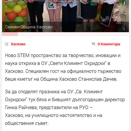
Снимки Община Хасково
Хасково
0 Коментара
Ново STEM пространство за творчество, иновации и
наука откриха в ОУ „Свети Климент Охридски“ в
Хасково. Специален гост на официалното тържество
беше кметът на Община Хасково Станислав Дечев.
За да споделят празника на ОУ „Св. Климент
Охридски“ тук бяха и бившият дългогодишен директор
Гинка Райчева, представители на РУО –
Хасково, на училищното настоятелство и на
обществения съвет.