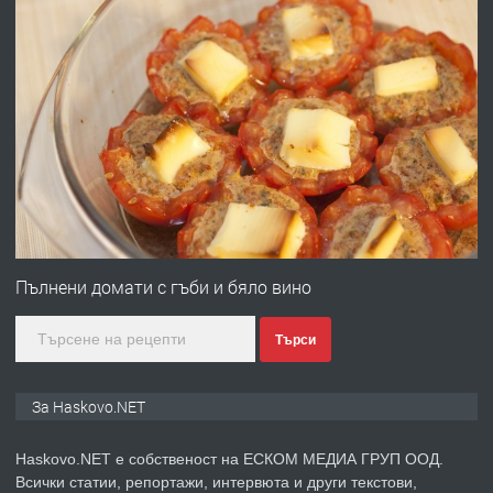
преди 3 дни
ПРЕДЛАГА
№4120 Магазин/Офис под наем в кв.
Любен Каравелов, Хасково-близо до
градската градина!
преди 3 дни
ПРЕДЛАГА
ПРОСТОРЕН ТРИСТАЕН
АПАРТАМЕНТ В НОВА СГРАДА КВ.
Пълнени домати с гъби и бяло вино
КУБА
Търси
преди 4 дни
ПРЕДЛАГА
Продавам парцел в гр. Хасково кв.
За Haskovo.NET
Хисаря до ток, вода,канализация,
асфалт 0889 537 426
Haskovo.NET е собственост на ЕСКОМ МЕДИА ГРУП ООД.
Всички статии, репортажи, интервюта и други текстови,
преди 4 дни