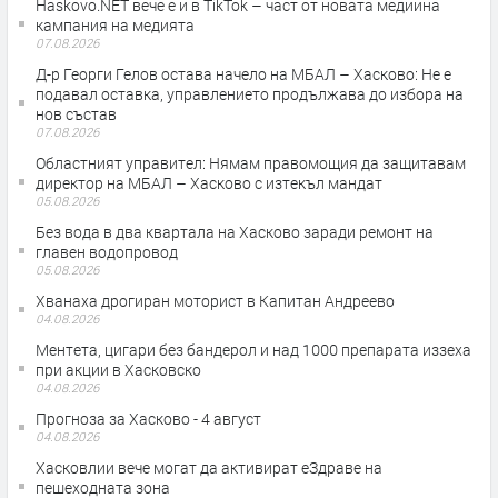
Haskovo.NET вече е и в TikTok – част от новата медийна
кампания на медията
07.08.2026
Д-р Георги Гелов остава начело на МБАЛ – Хасково: Не е
подавал оставка, управлението продължава до избора на
нов състав
07.08.2026
Областният управител: Нямам правомощия да защитавам
директор на МБАЛ – Хасково с изтекъл мандат
05.08.2026
Без вода в два квартала на Хасково заради ремонт на
главен водопровод
05.08.2026
Хванаха дрогиран моторист в Капитан Андреево
04.08.2026
Ментета, цигари без бандерол и над 1000 препарата иззеха
при акции в Хасковско
04.08.2026
Прогноза за Хасково - 4 август
04.08.2026
Хасковлии вече могат да активират еЗдраве на
пешеходната зона