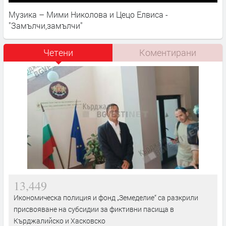
Музика – Мими Николова и Цецо Елвиса -
"Замълчи,замълчи"
Четени
Коментирани
13,449
Икономическа полиция и фонд „Земеделие“ са разкрили
присвояване на субсидии за фиктивни пасища в
Кърджалийско и Хасковско