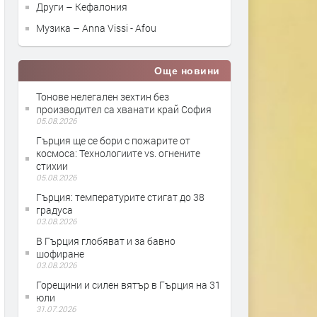
Други – Кефалония
Музика – Anna Vissi - Afou
Още новини
Тонове нелегален зехтин без
производител са хванати край София
05.08.2026
Гърция ще се бори с пожарите от
космоса: Технологиите vs. огнените
стихии
05.08.2026
Гърция: температурите стигат до 38
градуса
03.08.2026
В Гърция глобяват и за бавно
шофиране
03.08.2026
Горещини и силен вятър в Гърция на 31
юли
31.07.2026