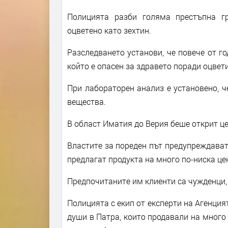
Полицията разби голяма престъпна гр
оцветено като зехтин.
Разследването установи, че повече от го
който е опасен за здравето поради оцвети
При лабораторен анализ е установено, ч
вещества.
В област Иматия до Верия беше открит це
Властите за пореден път предупреждават 
предлагат продукта на много по-ниска це
Предпочитаните им клиенти са чужденци, 
Полицията с екип от експерти на Агенция
души в Патра, които продавали на много 