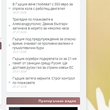
В Гърция вече глобяват с 350 евро за
спряла кола с работещ двигател
29.07.2026
Трагедия по плажовете в
Александруполис: Двама българи
загинаха в морето за няколко часа
27.07.2026
Гърция под предупреждение за опасно
време, очакват се проливни валежи и
гръмотевични бури
25.07.2026
Гърция осребри подкрепата си за 21-ия
пакет от санкции срещу Русия: Ще
доставя руски газ за страни извън ЕС
23.07.2026
Гърция затяга мерките: Строг контрол
по плажовете
20.07.2026
Как храната, която ядем, влияе
Как Гърция продава евро
на червата?
гражданство
Препоръчано видео