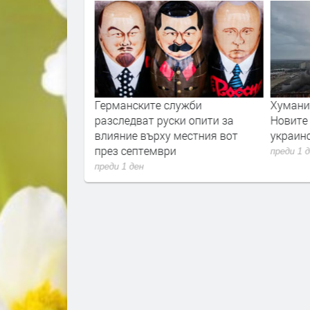
смъртта на
Германските служби
Хумани
едване разкрива
разследват руски опити за
Новите 
ките „черни
влияние върху местния вот
украин
през септември
преди 1 
преди 1 ден