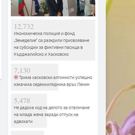
12,732
Икономическа полиция и фонд
„Земеделие“ са разкрили присвояване
Сеута след трагедията: Кой е
Гърция ще се бори с пож
на субсидии за фиктивни пасища в
виновен – Испания, Мароко или
от космоса: Технологиите 
Кърджалийско и Хасковско
трафикантите?
огнените стихии
преди 1 ден
преди 1 ден
7,130
Трима хасковски алпинисти успешно
изкачиха седемхилядника връх Ленин
5,478
Не дадоха ход на делото за отвличане
на млада жена заради отпуск на
адвокати