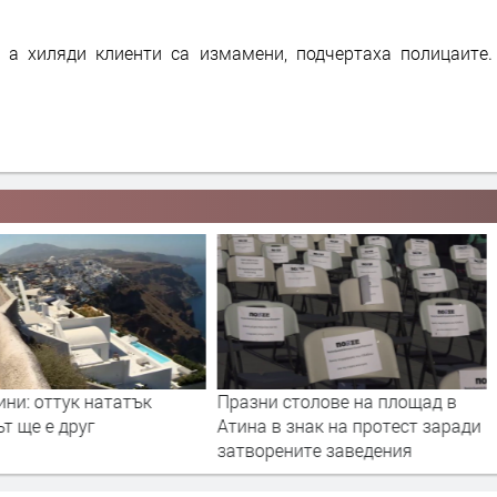
 а хиляди клиенти са измамени, подчертаха полицаите.
ни: оттук нататък
Празни столове на площад в
т ще е друг
Атина в знак на протест заради
затворените заведения