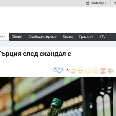
Календар
ини
Обяви
Свободно време
Видео
Градове
eTV
Гърция след скандал с
0
0