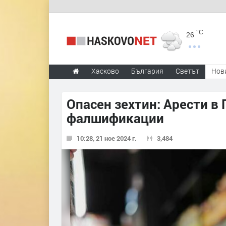
°C
26
Хасково
България
Светът
Нов
Опасен зехтин: Арести в 
фалшификации
10:28, 21 ное 2024 г.
3,484