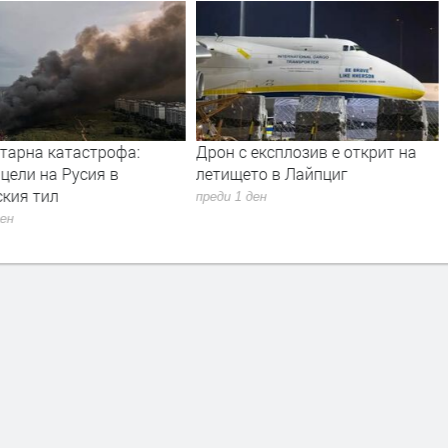
тарна катастрофа:
Дрон с експлозив е открит на
цели на Русия в
летището в Лайпциг
ския тил
преди 1 ден
ден