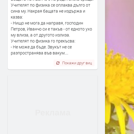
Учителят по физика се оплаква дълго от
сина му. Накрая бащата не издържа и
казва:
- Нищо не мога да направя, господин
Петров, Иванчо си е такъв - от едното ухо
му влиза, а от другото излиза.
Учителят по физика го прекъсва:
- Не може да бъде. Звукът не се
разпространява във вакум....
Покажи друг виц