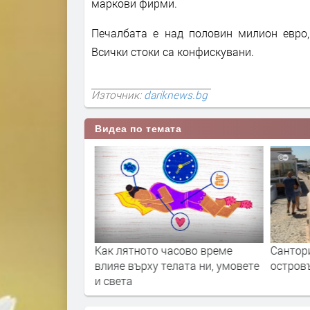
маркови фирми.
Печалбата е над половин милион евро,
Всички стоки са конфискувани.
Източник:
dariknews.bg
Видеа по темата
отслабване и
Как лятното часово време
Сантори
икономиката
влияе върху телата ни, умовете
островъ
и света