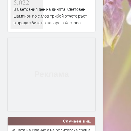
5,022
В Световния ден на динята: Световен
шампион по силов трибой отчете ръст
в продажбите на пазара в Хасково
Случаен виц
Бащата на Иванчо е на родителска среща.