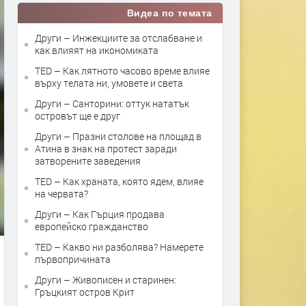
Видеа по темата
Други – Инжекциите за отслабване и
как влияят на икономиката
TED – Как лятното часово време влияе
върху телата ни, умовете и света
Други – Санторини: оттук нататък
островът ще е друг
Други – Празни столове на площад в
Атина в знак на протест заради
затворените заведения
TED – Как храната, която ядем, влияе
на червата?
Други – Как Гърция продава
европейско гражданство
TED – Какво ни разболява? Намерете
първопричината
Други – Живописен и старинен:
Гръцкият остров Крит