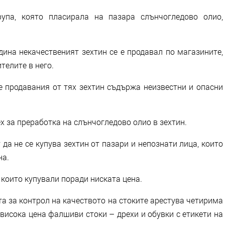
упа, която пласирала на пазара слънчогледово олио,
дина некачественият зехтин се е продавал по магазините,
телите в него.
е продавания от тях зехтин съдържа неизвестни и опасни
х за преработка на слънчогледово олио в зехтин.
да не се купува зехтин от пазари и непознати лица, които
на.
които купували поради ниската цена.
та за контрол на качеството на стоките арестува четирима
висока цена фалшиви стоки – дрехи и обувки с етикети на