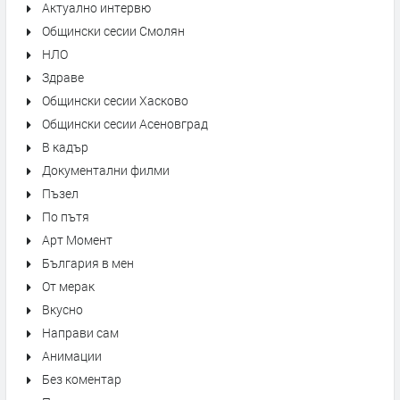
Актуално интервю
Общински сесии Смолян
НЛО
Здраве
Общински сесии Хасково
Общински сесии Асеновград
В кадър
Документални филми
Пъзел
По пътя
Арт Момент
България в мен
От мерак
Вкусно
Направи сам
Анимации
Без коментар