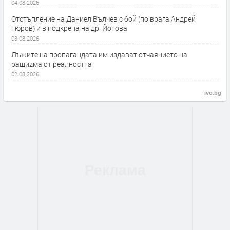
04.08.2026
Отстъпление на Даниел Вълчев с бой (по врага Андрей
Гюров) и в подкрепа на др. Йотова
03.08.2026
Лъжите на пропагандата им издават отчаянието на
рашиzма от реалността
02.08.2026
ivo.bg