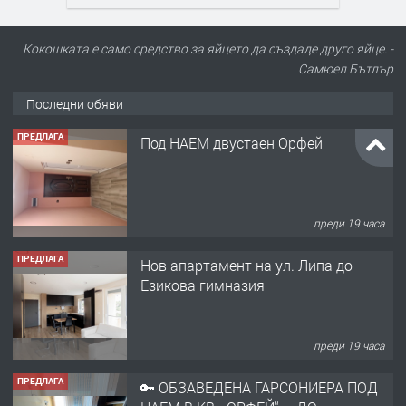
Кокошката е само средство за яйцето да създаде друго яйце. -
Самюел Бътлър
Последни обяви
ПРЕДЛАГА
Нов апартамент на ул. Липа до
Езикова гимназия
преди 19 часа
ПРЕДЛАГА
🔑 ОБЗАВЕДЕНА ГАРСОНИЕРА ПОД
НАЕМ В КВ. „ОРФЕЙ“ – ДО
КОМПЛЕКС „ВЕСПРЕМ“, ГР. ХАСКОВО
преди 1 ден
ПРЕДЛАГА
НАПЪЛНО ОБЗАВЕДЕН И