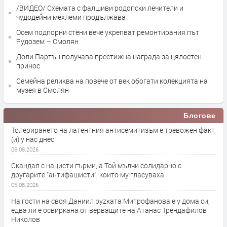
/ВИДЕО/ Схемата с фалшиви родопски лечители и
чудодейни мехлеми продължава
Осем подпорни стени вече укрепват ремонтирания път
Рудозем – Смолян
Доли Партън получава престижна награда за цялостен
принос
Семейна реликва на повече от век обогати колекцията на
музея в Смолян
Блогове
Толерирането на латентния антисемитизъм е тревожен факт
(и) у нас днес
06.08.2026
Скандал с нацисти гърми, а Той мълчи солидарно с
другарите “антифашисти”, които му гласуваха
05.08.2026
На гости на своя Даниил руzката Митрофанова е у дома си,
едва ли е освиркана от верващите на Атанас Трендафилов
Николов