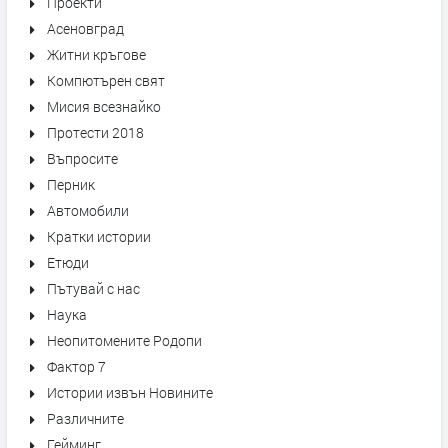
Проекти
Асеновград
Житни кръгове
Компютърен свят
Мисия всезнайко
Протести 2018
Въпросите
Перник
Автомобили
Кратки истории
Етюди
Пътувай с нас
Наука
Неопитомените Родопи
Фактор 7
Истории извън Новините
Различните
Гейминг