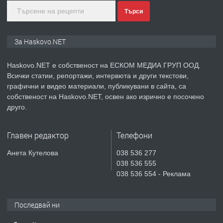
Търси
преди 3 дни
ПРЕДЛАГА
Продавам парцел в гр. Хасково кв.
За Haskovo.NET
Хисаря до ток, вода,канализация,
асфалт 0889 537 426
Haskovo.NET е собственост на ЕСКОМ МЕДИА ГРУП ООД.
Всички статии, репортажи, интервюта и други текстови,
преди 3 дни
графични и видео материали, публикувани в сайта, са
собственост на Haskovo.NET, освен ако изрично е посочено
ПРЕДЛАГА
СГЛОБЯВАНЕ НА МЕБЕЛИ.
друго.
Главен редактор
Телефони
преди 3 дни
Анета Кутелова
038 536 277
038 536 555
ПРЕДЛАГА
№4119 Едностаен обзаведен
038 536 554 - Реклама
апартамент под наем в кв.
Училищни, гр. Хасково.
Последвай ни
преди 4 дни