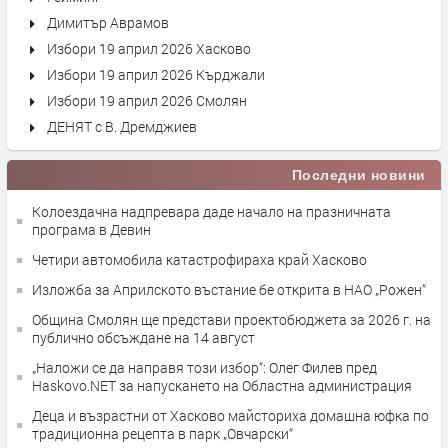
Димитър Аврамов
Избори 19 април 2026 Хасково
Избори 19 април 2026 Кърджали
Избори 19 април 2026 Смолян
ДЕНЯТ с В. Дремджиев
Последни новини
Колоездачна надпревара даде начало на празничната
програма в Девин
Четири автомобила катастрофираха край Хасково
Изложба за Априлското въстание бе открита в НАО „Рожен“
Община Смолян ще представи проектобюджета за 2026 г. на
публично обсъждане на 14 август
„Наложи се да направя този избор“: Олег Филев пред
Haskovo.NET за напускането на Областна администрация
Деца и възрастни от Хасково майсториха домашна юфка по
традиционна рецепта в парк „Овчарски“