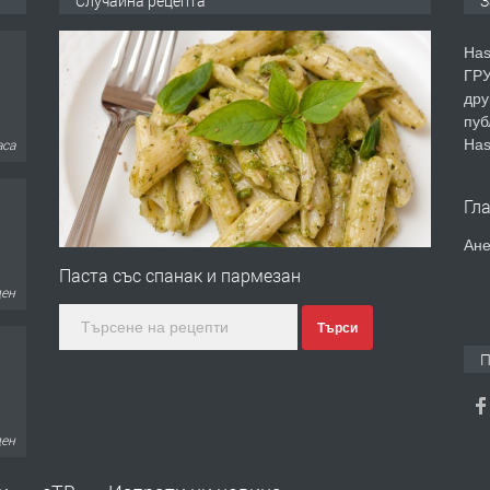
Случайна рецепта
З
Has
ГРУ
дру
пуб
Has
аса
Гл
Ане
Паста със спанак и пармезан
ден
Търси
П
ден