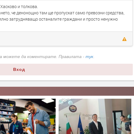
 Хасково и толкова.
ането, че денонощно там ще пропускат само превозни средства,
силно затрудняващо останалите граждани и просто ненужно
да можете да коментирате. Правилата -
тук
.
Вход