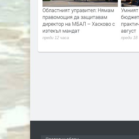
 турският водач
Областният управител: Нямам
Умният
та на АМ
правомощия да защитавам
бюджет
директор на МБАЛ – Хасково с
практич
изтекъл мандат
август
преди 12 часа
преди 18