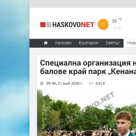
°C
20
Хасково
България
Светът
Нов
Специална организация 
балове край парк „Кенан
09:46, 21 май 2026 г.
4,818