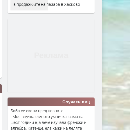
в продажбите на пазара в Хасково
Случаен виц
Баба се хвали пред позната:
- Моя внучка е много умничка, само на
шест години е, а вече изучава френски и
алгебра. Кaтенце, ела кажи на лелята