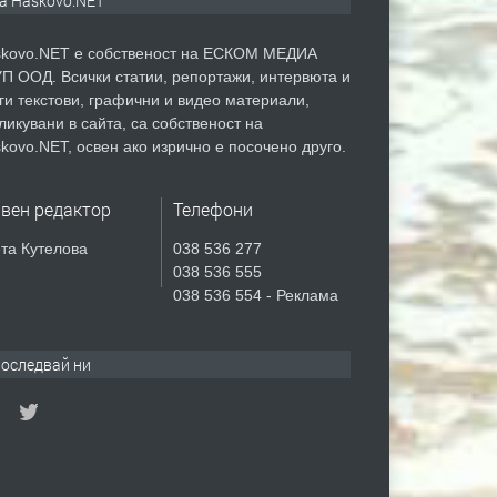
а Haskovo.NET
kovo.NET е собственост на ЕСКОМ МЕДИА
П ООД. Всички статии, репортажи, интервюта и
ги текстови, графични и видео материали,
ликувани в сайта, са собственост на
kovo.NET, освен ако изрично е посочено друго.
авен редактор
Телефони
та Кутелова
038 536 277
038 536 555
038 536 554 - Реклама
оследвай ни