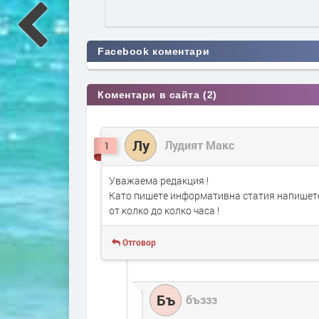
Facebook коментари
Коментари в сайта (2)
Лу
Лудият Макс
1
Уважаема редакция !
Като пишете информативна статия напишете 
от колко до колко часа !
Отговор
Бъ
бъззз