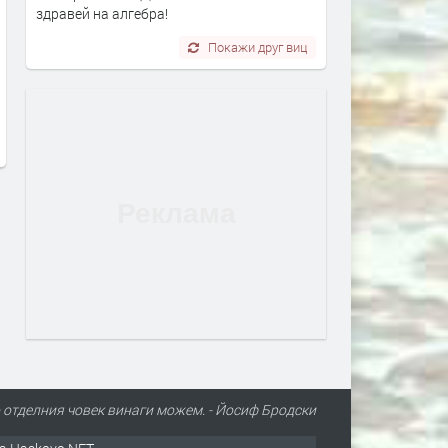
здравей на алгебра!
Иззеха 544 стоки менте от лек
Познайник на полицията 
Покажи друг виц
автомобил
задържан с дрога
преди 20 часа
преди 20 часа
о отделния човек винаги можем. - Йосиф Бродски