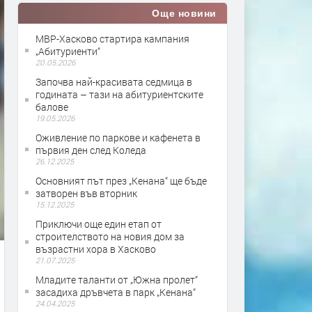
Още новини
МВР-Хасково стартира кампания
„Абитуриенти“
20.05.2026
Започва най-красивата седмица в
годината – тази на абитуриентските
балове
19.05.2026
Оживление по паркове и кафенета в
първия ден след Коледа
26.12.2025
Основният път през „Кенана“ ще бъде
затворен във вторник
15.12.2025
Приключи още един етап от
строителството на новия дом за
възрастни хора в Хасково
21.07.2025
Младите таланти от „Южна пролет“
засадиха дръвчета в парк „Кенана“
24.04.2025