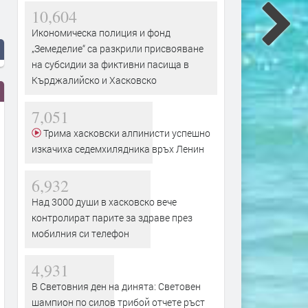
10,604
Икономическа полиция и фонд
„Земеделие“ са разкрили присвояване
на субсидии за фиктивни пасища в
Кърджалийско и Хасковско
7,051
Трима хасковски алпинисти успешно
изкачиха седемхилядника връх Ленин
6,932
Над 3000 души в хасковско вече
контролират парите за здраве през
мобилния си телефон
4,931
В Световния ден на динята: Световен
шампион по силов трибой отчете ръст