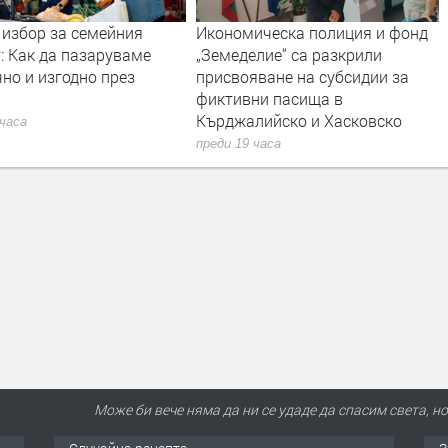
 избор за семейния
Икономическа полиция и фонд
: Как да пазаруваме
„Земеделие“ са разкрили
но и изгодно през
присвояване на субсидии за
фиктивни пасища в
Кърджалийско и Хасковско
 часа
преди 19 часа
Може би вече няма да ни се удаде да спасим света, н