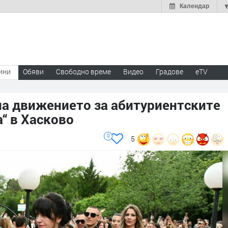
Календар
ини
Обяви
Свободно време
Видео
Градове
eTV
на движението за абитуриентските
а“ в Хасково
0
5