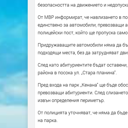
безопасността на движението и недопуск
От МВР информират, че навлизането в по
единствено за автомобили, превозващи а
полицейски пост, който ще пропуска само
Придружаващите автомобили няма да бъд
подходящи места, без да затрудняват дви
След като абитуриентите бъдат оставени
района в посока ул. „Стара планина“.
Пред входа на парк „Кенана“ ще бъде обо
превозващи абитуриенти. След слизането
извън определения периметър.
От полицията уточняват, че няма да бъде
на парка.