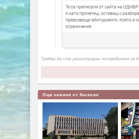
Те са преписали от сайта на ОДМВР
А като прочетеш, оставаш с разбир
превозващи абитуриенти. Което е 
ограничение.
Трябва да сте регистриран потребител за 
Още новини от Хасково