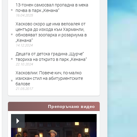
13-тонен самосвал пропадна в мека
почва в парк „Кенана“
16.04.2025
Хасково скоро ще има велоалея от
центъра до изхода към Харманли,
обновяват зоопарка и розариума в
„Кенана“
14.12.2024
Децата от детска градина „Щурче“
твориха на открито в парк „Кенана“
22.10.2024
Хасковлии: Повече кич, по-малко
изискан стил на абитуриентските
балове
21.05.2017
Препоръчано видео