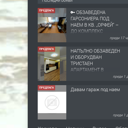
Последни обяви
ПРЕДЛАГА
🔑 ОБЗАВЕДЕНА
ГАРСОНИЕРА ПОД
НАЕМ В КВ. „ОРФЕЙ“ –
ДО КОМПЛЕКС
„ВЕСПРЕМ“, ГР.
преди 17 ч
ХАСКОВО
ПРЕДЛАГА
НАПЪЛНО ОБЗАВЕДЕН
И ОБОРУДВАН
ТРИСТАЕН
АПАРТАМЕНТ В
ЦЕНТЪРА НА ГР.
преди 1 
ХАСКОВО
ПРЕДЛАГА
Давам гараж под наем
преди 1 
ПРЕДЛАГА
№4120 Магазин/Офис