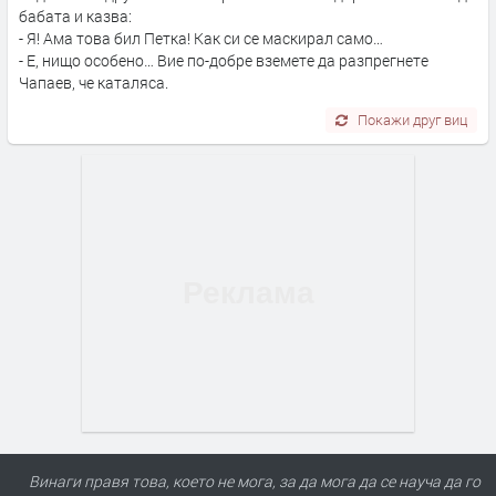
бабата и казва:
- Я! Ама това бил Петка! Как си се маскирал само…
- Е, нищо особено… Вие по-добре вземете да разпрегнете
Чапаев, че каталяса.
Покажи друг виц
Винаги правя това, което не мога, за да мога да се науча да го