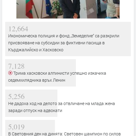
12,664
Икономическа полиция и фонд „Земеделие“ са разкрили
присвояване на субсидии за фиктивни пасища в
Кърджалийско и Хасковско
7,128
Трима хасковски алпинисти успешно изкачиха
седемхилядника връх Ленин
5,256
Не дадоха ход на делото за отвличане на млада жена
заради отпуск на адвокати
5,019
В Световния ден на динята: Световен шампион по силов