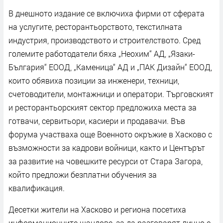
В днешното издание се включиха фирми от сферата
на услугите, ресторантьорството, текстилната
индустрия, производството и строителството. Сред
големите работодатели бяха „Неохим“ АД, „Язаки-
България“ ЕООД, „Каменица“ АД и „ПАК Дизайн“ ЕООД,
които обявиха позиции за инженери, техници,
счетоводители, монтажници и оператори. Търговският
и ресторантьорският сектор предложиха места за
готвачи, сервитьори, касиери и продавачи. Във
форума участваха още Военното окръжие в Хасково с
възможности за кадрови войници, както и Центърът
за развитие на човешките ресурси от Стара Загора,
който предложи безплатни обучения за
квалификация.
Десетки жители на Хасково и региона посетиха
информационните щандове, за да разговарят лично с