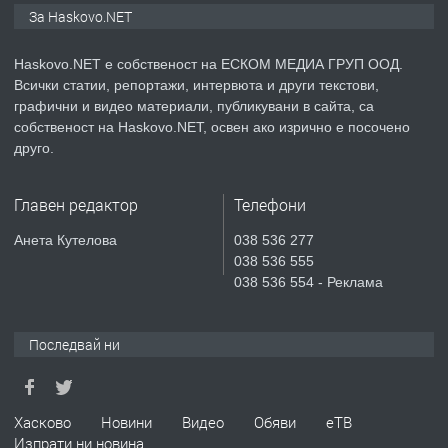
Продавам парцел в гр. Хасково кв.
За Haskovo.NET
Хисаря до ток, вода,канализация,
асфалт 0889 537 426
Haskovo.NET е собственост на ЕСКОМ МЕДИА ГРУП ООД.
Всички статии, репортажи, интервюта и други текстови,
преди 3 дни
графични и видео материали, публикувани в сайта, са
собственост на Haskovo.NET, освен ако изрично е посочено
ПРЕДЛАГА
СГЛОБЯВАНЕ НА МЕБЕЛИ.
друго.
Главен редактор
Телефони
преди 3 дни
Анета Кутелова
038 536 277
038 536 555
ПРЕДЛАГА
№4119 Едностаен обзаведен
038 536 554 - Реклама
апартамент под наем в кв.
Училищни, гр. Хасково.
Последвай ни
преди 3 дни
ПРЕДЛАГА
Под НАЕМ двустаен Орфей
Хасково
Новини
Видео
Обяви
еТВ
Изпрати ни новина