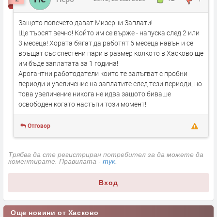
Защото повечето дават Мизерни Заплати!
Ще търсят вечно! Който им се върже - напуска след 2 или
3 месеца! Хората бягат да работят 6 месеца навън и се
връщат със спестени пари в размер колкото в Хасково ще
им бъде заплатата за 1 година!
Арогантни работодатели които те залъгват с пробни
периоди и увеличение на заплатите след тези периоди, но
това увеличение никога не идва защото биваше
освободен когато настъпи този момент!
Отговор
Трябва да сте регистриран потребител за да можете да
коментирате. Правилата -
тук
.
Вход
Още новини от Хасково