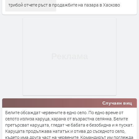
трибой отчете ръст в продажбите на пазара в Хасково
Случаен виц
Белите обсаждат червените в едно село. По едно време от
селото излиза каруца, карана от възрастна селянка. Белите
претърсват каруцата, гледат че бабата е безобидна и я пускат.
Каруцата продължава нататък и отива до съседното село,
където има друга част на червените. Командирът им поглежда