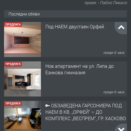
правя. - Пабло Пикасо
Последни обяви
ПРЕДЛАГА
Нов апартамент на ул. Липа до
Езикова гимназия
преди 6 часа
ПРЕДЛАГА
🔑 ОБЗАВЕДЕНА ГАРСОНИЕРА ПОД
НАЕМ В КВ. „ОРФЕЙ“ – ДО
КОМПЛЕКС „ВЕСПРЕМ“, ГР. ХАСКОВО
преди 1 ден
ПРЕДЛАГА
НАПЪЛНО ОБЗАВЕДЕН И
ОБОРУДВАН ТРИСТАЕН
АПАРТАМЕНТ В ЦЕНТЪРА НА ГР.
ХАСКОВО