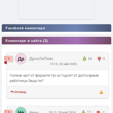
Facebook коментари
Коментари в сайта (2)
Др
ДрънТаПляс
54
0
1
13:13, 28 май 2026
Голяма част от фирмите тук си търсят от доста време
работници.Защо ли?
Отговор
Не
Неро
12
-1
2
20:12, 28 май 2026