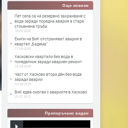
Още новини
Пет села са на резервно захранване с
вода заради поредна авария в стара
стоманена тръба
18.05.2026
Екипи на ВиК отстраняват авария в
квартал „Бадема“
17.04.2026
Хасковски квартали без вода в
понеделник заради авариен ремонт
15.04.2024
Част от Хасково втори ден без вода
заради аварии
03.08.2020
ВиК едва смогва с авариите в Хасково
31.07.2012
Препоръчано видео