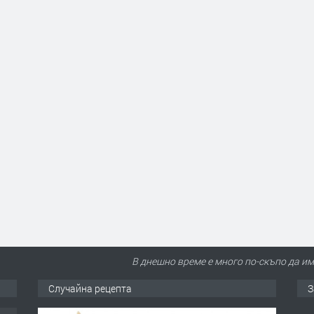
В днешно време е много по-скъпо да и
Случайна рецепта
З