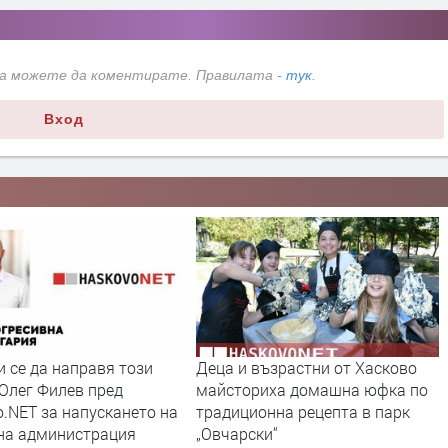
да можете да коментирате. Правилата -
тук
.
Вход
 се да направя този
Деца и възрастни от Хасково
 Олег Филев пред
майсториха домашна юфка по
.NET за напускането на
традиционна рецепта в парк
на администрация
„Овчарски“