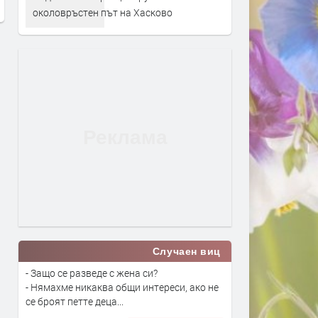
преди 4 часа
околовръстен път на Хасково
Случаен виц
- Защо се разведе с жена си?
- Нямахме никаква общи интереси, ако не
се броят петте деца...