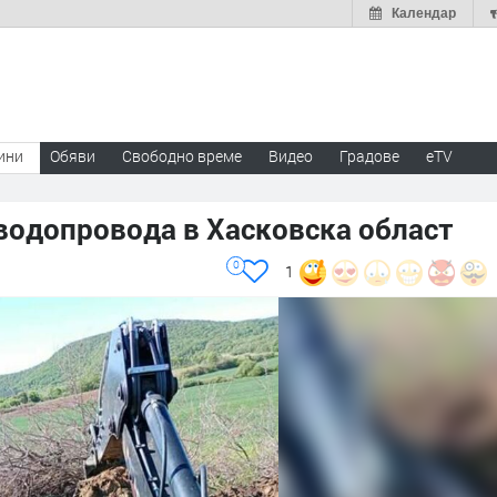
Календар
ини
Обяви
Свободно време
Видео
Градове
eTV
водопровода в Хасковска област
0
1