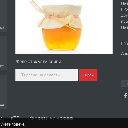
Has
ГРУ
дру
пуб
Has
аса
Гл
Ане
Желе от жълти сливи
аса
Търси
П
дни
и
еТВ
Изпрати ни новина
учете повече
.