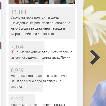
13,184
Икономическа полиция и фонд
„Земеделие“ са разкрили присвояване
на субсидии за фиктивни пасища в
Кърджалийско и Хасковско
7,164
Трима хасковски алпинисти успешно
изкачиха седемхилядника връх Ленин
6,929
Не дадоха ход на делото за отвличане
на млада жена заради отпуск на
адвокати
Жена пострада при
Язовир „Тракиец“ с трево
преобръщане на кола между
дисбаланс: водата влиза 
Манастир и Книжовник
незабележимо, а разходът
5,227
100 пъти по-голям
преди 3 часа
Над 33 млн. евро ще струва новият