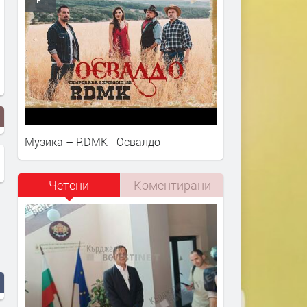
Музика – RDMK - Освалдо
Четени
Коментирани