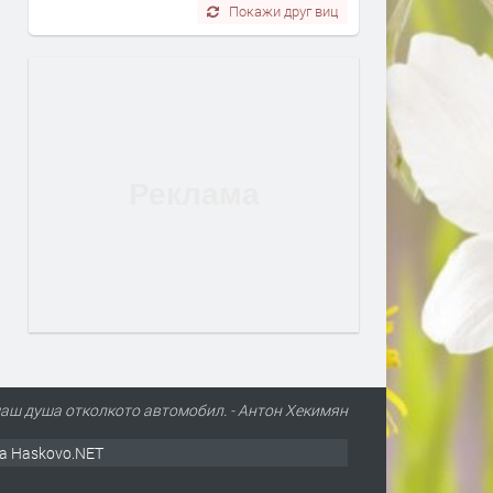
Покажи друг виц
маш душа отколкото автомобил. - Антон Хекимян
а Haskovo.NET