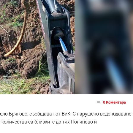
0 Коментара
село Брягово, съобщават от ВиК. С нарушено водоподаване
и количества са близките до тях Поляново и