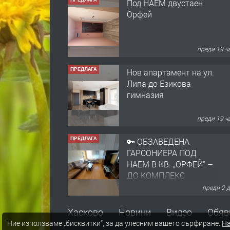
Под НАЕМ двустаен
Орфей
преди 19 ч
ПРЕДЛАГА
Нов апартамент на ул.
Липа до Езикова
гимназия
преди 19 ч
ПРЕДЛАГА
🔑 ОБЗАВЕДЕНА
ГАРСОНИЕРА ПОД
НАЕМ В КВ. „ОРФЕЙ“ –
ДО КОМПЛЕКС
„ВЕСПРЕМ“, ГР.
преди 2 
ХАСКОВО
ПРЕДЛАГА
НАПЪЛНО ОБЗАВЕДЕН
Хасково
Новини
Видео
Обяв
И ОБОРУДВАН
Ние използваме „бисквитки“, за да улесним вашето сърфиране.
На