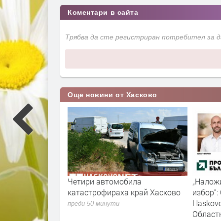
Коментари в сайта
Трябва да сте регистриран потребител за 
Още новини от Хасково
и жеги в Хасково
Четири автомобила
„Наложи
катастрофираха край Хасково
избор“:
Haskovo
преди 50 минути
Област