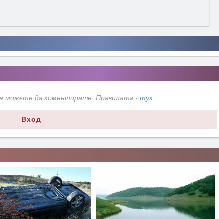
да можете да коментирате. Правилата -
тук
.
Вход