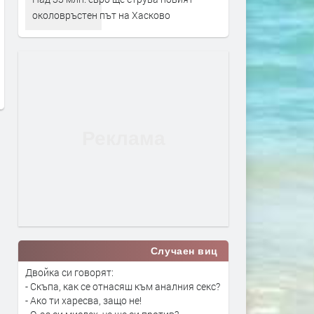
околовръстен път на Хасково
До 36° и опасни жеги в Хасково
Над 33 млн. евро ще стру
и днес
новият околовръстен път
Хасково
преди 3 часа
преди 18 часа
Случаен виц
Двойка си говорят:
- Скъпа, как се отнасяш към аналния секс?
- Ако ти харесва, защо не!