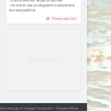
- О, аз си мислех, че ще си против?
- Но скъпи, как си общувате с момчетата,
не е моя работа!
Покажи друг виц
то иска да го поведе Господ Бог - Хенрик Ибсен