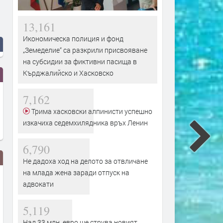
13,161
Икономическа полиция и фонд
„Земеделие“ са разкрили присвояване
на субсидии за фиктивни пасища в
Кърджалийско и Хасковско
7,162
Трима хасковски алпинисти успешно
изкачиха седемхилядника връх Ленин
6,790
Не дадоха ход на делото за отвличане
на млада жена заради отпуск на
адвокати
5,119
Над 33 млн. евро ще струва новият