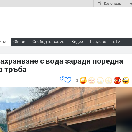
Календар
ини
Обяви
Свободно време
Видео
Градове
eTV
захранване с вода заради поредна
а тръба
0
3