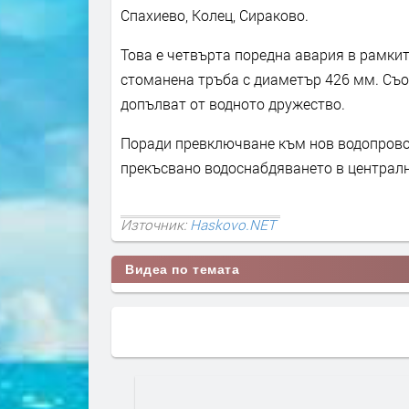
Спахиево, Колец, Сираково.
Това е четвърта поредна авария в рамките
стоманена тръба с диаметър 426 мм. Съо
допълват от водното дружество.
Поради превключване към нов водопрово
прекъсвано водоснабдяването в централн
Източник:
Haskovo.NET
Видеа по темата