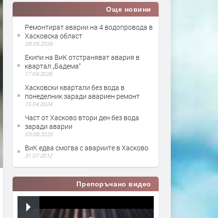
Още новини
Ремонтират аварии на 4 водопровода в
Хасковска област
08.05.2026
Екипи на ВиК отстраняват авария в
квартал „Бадема“
17.04.2026
Хасковски квартали без вода в
понеделник заради авариен ремонт
15.04.2024
Част от Хасково втори ден без вода
заради аварии
03.08.2020
ВиК едва смогва с авариите в Хасково
31.07.2012
Препоръчано видео