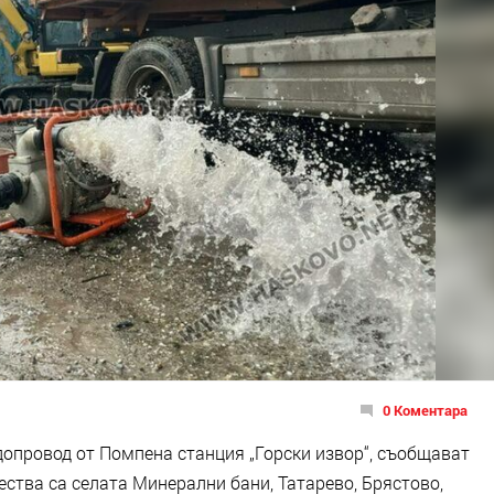
0 Коментара
допровод от Помпена станция „Горски извор“, съобщават
ества са селата Минерални бани, Татарево, Брястово,