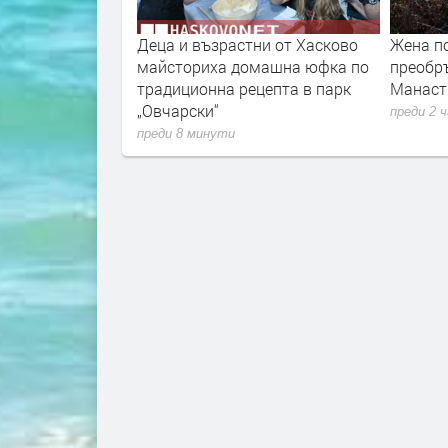
учава над 1,1
Деца и възрастни от Хасково
Жена п
очистване и
майсториха домашна юфка по
преобр
река Марица
традиционна рецепта в парк
Манаст
„Овчарски“
преди 2 
преди 8 минути