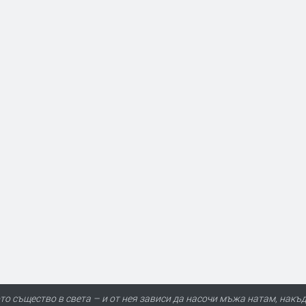
о същество в света – и от нея зависи да насочи мъжа натам, накъде