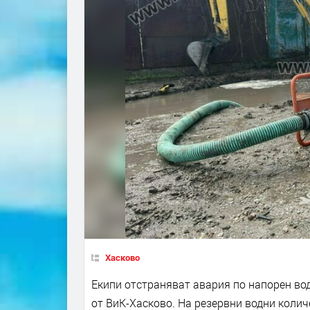
Хасково
Екипи отстраняват авария по напорен во
от ВиК-Хасково. На резервни водни колич