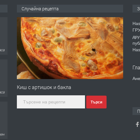
Случайна рецепта
З
Has
ГРУ
дру
пуб
Has
аса
Гл
Ане
Киш с артишок и бакла
аса
Търси
П
ден