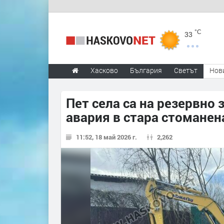
°C
33
Хасково
България
Светът
Нов
Пет села са на резервно 
авария в стара стоманен
11:52, 18 май 2026 г.
2,262