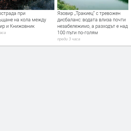
острада при
Язовир „Тракиец“ с тревожен
ъщане на кола между
дисбаланс: водата влиза почти
ир и Книжовник
незабележимо, а разходът е над
100 пъти по-голям
часа
преди 3 часа