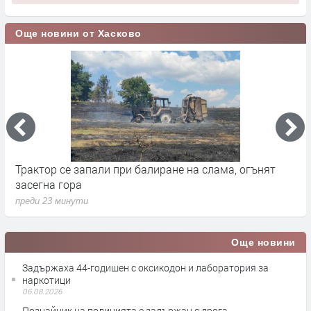
Още новини от Хасково
Трактор се запали при балиране на слама, огънят
В
засегна гора
Г
преди 23 минути
п
Още новини
Задържаха 44-годишен с оксикодон и лаборатория за
наркотици
06.08.2026
Познайник на полицията е задържан с дрога