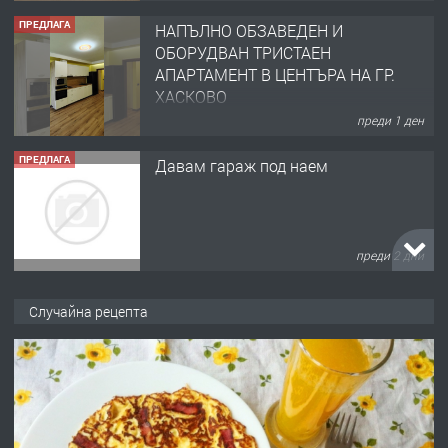
ПРЕДЛАГА
НАПЪЛНО ОБЗАВЕДЕН И
ОБОРУДВАН ТРИСТАЕН
АПАРТАМЕНТ В ЦЕНТЪРА НА ГР.
ХАСКОВО
преди 1 ден
ПРЕДЛАГА
Давам гараж под наем
преди 2 дни
ПРЕДЛАГА
№4120 Магазин/Офис под наем в кв.
Случайна рецепта
Любен Каравелов, Хасково-близо до
градската градина!
преди 2 дни
ПРЕДЛАГА
ПРОСТОРЕН ТРИСТАЕН