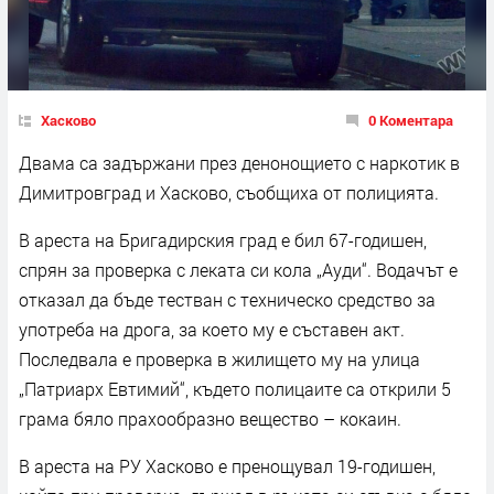
Хасково
0 Коментара
Двама са задържани през денонощието с наркотик в
Димитровград и Хасково, съобщиха от полицията.
В ареста на Бригадирския град е бил 67-годишен,
спрян за проверка с леката си кола „Ауди“. Водачът е
отказал да бъде тестван с техническо средство за
употреба на дрога, за което му е съставен акт.
Последвала е проверка в жилището му на улица
„Патриарх Евтимий“, където полицаите са открили 5
грама бяло прахообразно вещество – кокаин.
В ареста на РУ Хасково е пренощувал 19-годишен,