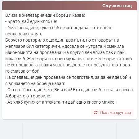
Случаен виц
Влиза в железария един борец и казва:
- Брато, дай един хляб бе!
- Ама господине, тука хляб не се продава! - отвърнал
продавача смаян.
Борчето повторило още един-два пъти, но отговорът на
желязаря бил категоричен. Ядосала се мутрата и сменила
изиономията на продавача. На другия ден влиза пак и пак
иска хляб. Железарят отново му казва, че в железарията хляб
не се продава, а нашия човек недоволен от резултата отново
го смазва от бой.
На следващия ден продавача се подготвил, за да не яде бой и
с влизането на бореца казал:
- О-о-о-о! Господине, ето Ви и вас! Ето един хляб топъл и пресен.
А бoрчето отговорило:
- Аз хляб купих от аптеката, ти дай едно кисело мляко!
Покажи друг виц