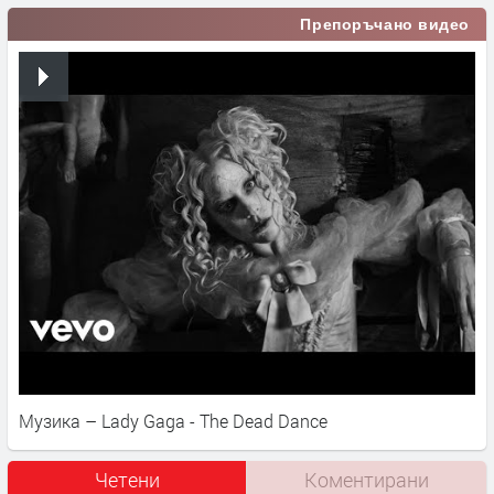
Препоръчано видео
Музика – Lady Gaga - The Dead Dance
Четени
Коментирани