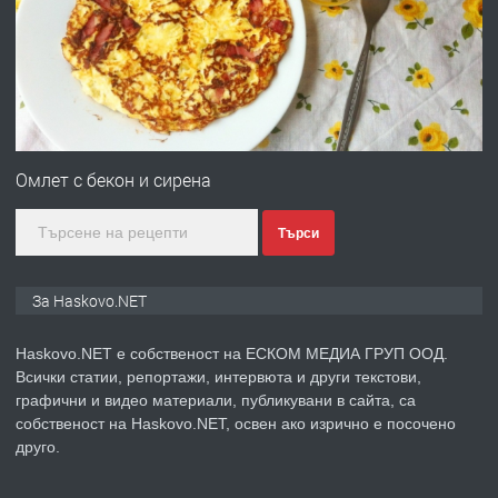
АПАРТАМЕНТ В НОВА СГРАДА КВ.
КУБА
преди 2 дни
ПРЕДЛАГА
Продавам парцел в гр. Хасково кв.
Хисаря до ток, вода,канализация,
Омлет с бекон и сирена
асфалт 0889 537 426
Търси
преди 2 дни
ПРЕДЛАГА
СГЛОБЯВАНЕ НА МЕБЕЛИ.
За Haskovo.NET
Haskovo.NET е собственост на ЕСКОМ МЕДИА ГРУП ООД.
Всички статии, репортажи, интервюта и други текстови,
преди 2 дни
графични и видео материали, публикувани в сайта, са
собственост на Haskovo.NET, освен ако изрично е посочено
ПРЕДЛАГА
№4119 Едностаен обзаведен
друго.
апартамент под наем в кв.
Училищни, гр. Хасково.