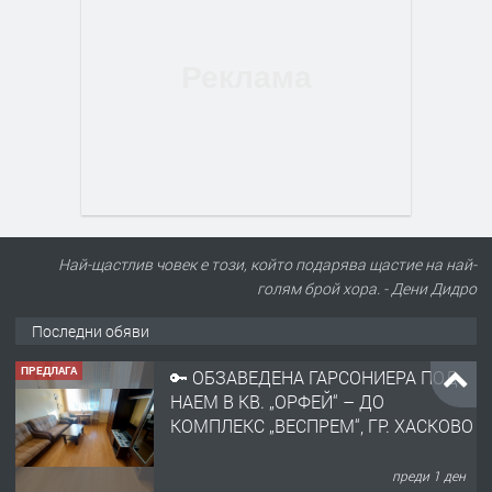
Най-щастлив човек е този, който подарява щастие на най-
голям брой хора. - Дени Дидро
Последни обяви
ПРЕДЛАГА
🔑 ОБЗАВЕДЕНА ГАРСОНИЕРА ПОД
НАЕМ В КВ. „ОРФЕЙ“ – ДО
КОМПЛЕКС „ВЕСПРЕМ“, ГР. ХАСКОВО
преди 1 ден