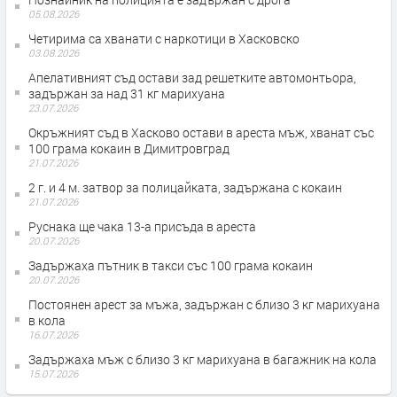
05.08.2026
Четирима са хванати с наркотици в Хасковско
03.08.2026
Апелативният съд остави зад решетките автомонтьора,
задържан за над 31 кг марихуана
23.07.2026
Окръжният съд в Хасково остави в ареста мъж, хванат със
100 грама кокаин в Димитровград
21.07.2026
2 г. и 4 м. затвор за полицайката, задържана с кокаин
21.07.2026
Руснака ще чака 13-а присъда в ареста
20.07.2026
Задържаха пътник в такси със 100 грама кокаин
20.07.2026
Постоянен арест за мъжа, задържан с близо 3 кг марихуана
в кола
16.07.2026
Задържаха мъж с близо 3 кг марихуана в багажник на кола
15.07.2026