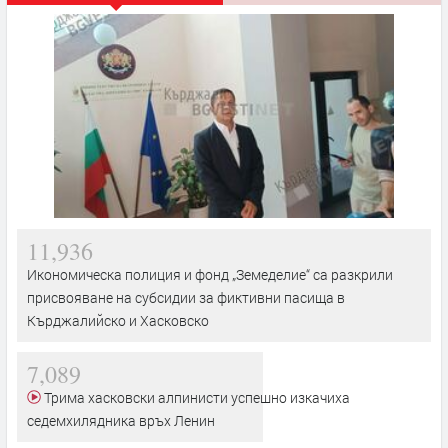
11,936
Икономическа полиция и фонд „Земеделие“ са разкрили
присвояване на субсидии за фиктивни пасища в
Кърджалийско и Хасковско
7,089
Трима хасковски алпинисти успешно изкачиха
седемхилядника връх Ленин