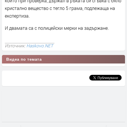
който при проверка, държал в ръката си сгъвка с бяло
кристално вещество с тегло 5 грама, подлежаща на
експертиза.
И двамата са с полицейски мерки на задържане.
Източник:
Haskovo.NET
Видеа по темата