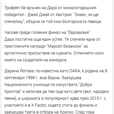
Трофеят бе връчен на Дара от миналогодишния
победител - Джей Джей от Австрия. "Знаех, че ще
спечелиш", обърна се той към българската певица.
Часове преди големия финал на "Евровизия"
Дара постигна още един успех. Тя спечели една от
престижните награди "Марсел Безансон" за
артистично присъствие на сцената. Отличието носи
името на създателя на конкурса.
Дарина Йотова, по-известна като DARA, е родена на 9
септември 1998 г. във Варна. Завършва
Националното училище по изкуствата "Добри
Христов" и започва да пее още като дете (вкл. народно
пеене), а широката ѝ популярност идва през 2015 г. с
участието ѝ в X Factor, където стига до финала и
завършва трета в отбора на Криско. След това