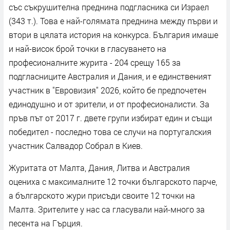
със съкрушителна преднина подгласника си Израел
(343 т.). Това е най-голямата преднина между първи и
втори в цялата история на конкурса. България имаше
и най-висок брой точки в гласуването на
професионалните журита - 204 срещу 165 за
подгласниците Австралия и Дания, и е единственият
участник в "Евровизия" 2026, който бе предпочетен
единодушно и от зрители, и от професионалисти. За
пръв път от 2017 г. двете групи избират един и същи
победител - последно това се случи на португалския
участник Салвадор Собрал в Киев.
Журитата от Малта, Дания, Литва и Австралия
оцениха с максималните 12 точки българското парче,
а българското жури присъди своите 12 точки на
Малта. Зрителите у нас са гласували най-много за
песента на Гърция.