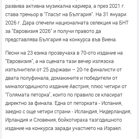
развива активна музикална кариера, а през 2021 г.
става треньор в "Гласът на България". На 31 януари
2026 г. Дара спечели националната селекция на БНТ
за "Евровизия 2026" и получи правото да
представлява България на конкурса във Виена.
Песни на 23 езика прозвучаха в 70-ото издание на
"Евровизия", а на сцената тази вечер излязоха
изпълнители от 25 държави – 20-те финалисти от
двата полуфинала, домакините и победители от
миналогодишното издание Австрия, плюс четири от
"Голямата петорка", които по правило се класират
директно за финала. Една от петорката - Испания,
заедно с още четири страни - Исландия, Нидерландия,
Ирландия и Словения, бойкотираха тазгодишното
издание на конкурса заради участието на Израел.