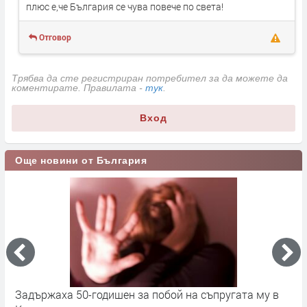
плюс е,че България се чува повече по света!
Отговор
Трябва да сте регистриран потребител за да можете да
коментирате. Правилата -
тук
.
Вход
Още новини от България
Задържаха 50-годишен за побой на съпругата му в
М