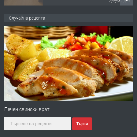
преди 1 ден
ПРЕДЛАГА
НАПЪЛНО ОБЗАВЕДЕН И
Случайна рецепта
ОБОРУДВАН ТРИСТАЕН
АПАРТАМЕНТ В ЦЕНТЪРА НА ГР.
ХАСКОВО
преди 2 дни
ПРЕДЛАГА
Давам гараж под наем
преди 2 дни
ПРЕДЛАГА
№4120 Магазин/Офис под наем в кв.
Любен Каравелов, Хасково-близо до
Печен свински врат
градската градина!
Търси
преди 3 дни
ПРЕДЛАГА