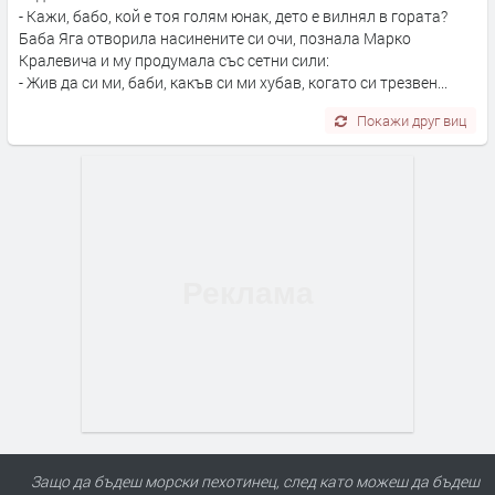
- Кажи, бабо, кой е тоя голям юнак, дето е вилнял в гората?
Баба Яга отворила насинените си очи, познала Марко
Кралевича и му продумала със сетни сили:
- Жив да си ми, баби, какъв си ми хубав, когато си трезвен...
Покажи друг виц
Защо да бъдеш морски пехотинец, след като можеш да бъдеш