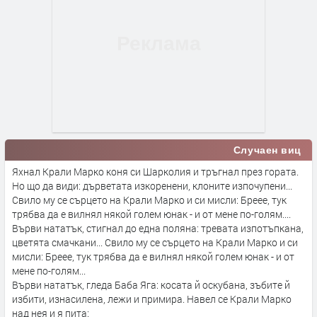
Случаен виц
Яхнал Крали Марко коня си Шарколия и тръгнал през гората.
Но що да види: дърветата изкоренени, клоните изпочупени...
Свило му се сърцето на Крали Марко и си мисли: Бреее, тук
трябва да е вилнял някой голем юнак - и от мене по-голям....
Върви нататък, стигнал до една поляна: тревата изпотъпкана,
цветята смачкани... Свило му се сърцето на Крали Марко и си
мисли: Бреее, тук трябва да е вилнял някой голем юнак - и от
мене по-голям...
Върви нататък, гледа Баба Яга: косата й оскубана, зъбите й
избити, изнасилена, лежи и примира. Навел се Крали Марко
над нея и я пита: