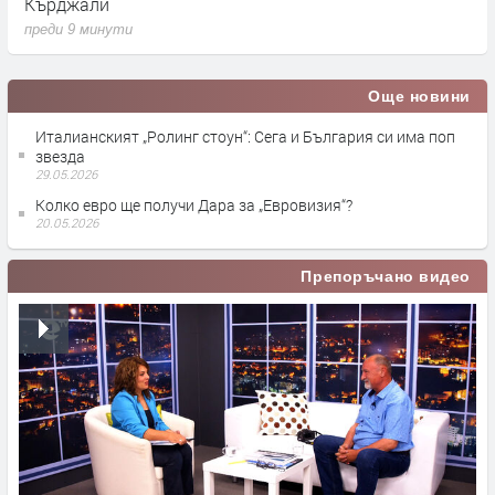
Кърджали
ж
преди 9 минути
п
Още новини
Италианският „Ролинг стоун“: Сега и България си има поп
звезда
29.05.2026
Колко евро ще получи Дара за „Евровизия“?
20.05.2026
Препоръчано видео