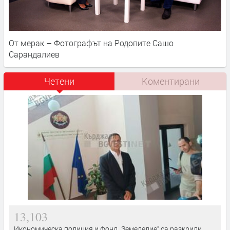
От мерак – Фотографът на Родопите Сашо
Сарандалиев
Четени
Коментирани
13,103
Икономическа полиция и фонд „Земеделие“ са разкрили