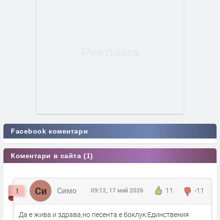
Facebook коментари
Коментари в сайта (1)
Си
Симо
11
-11
1
09:12, 17 май 2026
Да е жива и здрава,но песента е боклук.Единствения