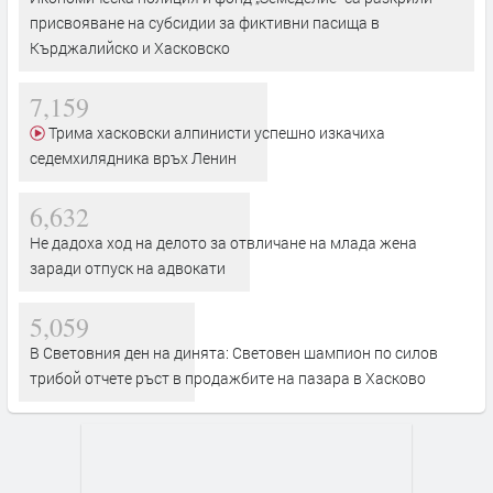
присвояване на субсидии за фиктивни пасища в
Кърджалийско и Хасковско
7,159
Трима хасковски алпинисти успешно изкачиха
седемхилядника връх Ленин
6,632
Не дадоха ход на делото за отвличане на млада жена
заради отпуск на адвокати
5,059
В Световния ден на динята: Световен шампион по силов
трибой отчете ръст в продажбите на пазара в Хасково