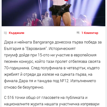
Кърджали
1 Коментар
Дара и нейната Bangaranga донесоха първа победа за
България в "Евровизия". Историческият
триумф дойде при 15-ото ни участие в европейския
песенен конкурс, който тази пролет отбелязва своята
70-годишнина. След полуфинала в четвъртък, където
жребият й отреди да излезе на сцената първа, на
финала Дара пя и танцува под №12. Изпълнението
отново бе безупречно.
С 516 точки общо от гласовете на публиката и
националните журита нашата участничка изпревари