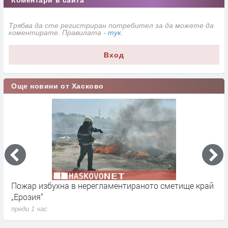
Трябва да сте регистриран потребител за да можете да
коментирате. Правилата -
тук
.
Вход
Още новини от Хасково
метище край
Взеха книжката на моторист заради скрит н
установиха още 350 нарушения на пътя в Ха
преди 2 часа