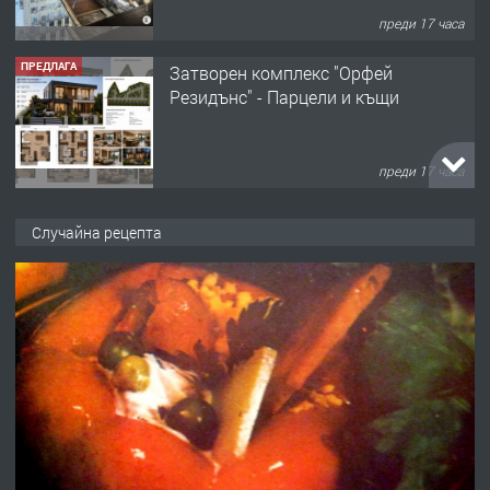
Резидънс" - Парцели и къщи
преди 17 часа
ПРЕДЛАГА
Продавам парцел в кв. Младежки
хълм в Хасково без посредници 0889
537 426
Случайна рецепта
преди 17 часа
ПРЕДЛАГА
Давам обзаведено жилище за жена
без брокери 0889 537 426
преди 17 часа
ПРЕДЛАГА
Под НАЕМ двустаен Орфей