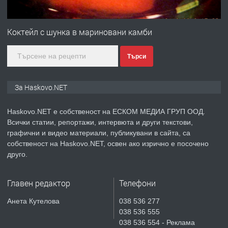
преди 3 дни
Коктейл с шунка в мариновани камби
ПРЕДЛАГА
Нов апартамент на ул. Липа до
Езикова гимназия
Търси
За Haskovo.NET
преди 3 дни
ПРЕДЛАГА
🔑 ОБЗАВЕДЕНА ГАРСОНИЕРА ПОД
Haskovo.NET е собственост на ЕСКОМ МЕДИА ГРУП ООД.
НАЕМ В КВ. „ОРФЕЙ“ – ДО
Всички статии, репортажи, интервюта и други текстови,
КОМПЛЕКС „ВЕСПРЕМ“, ГР. ХАСКОВО
графични и видео материали, публикувани в сайта, са
собственост на Haskovo.NET, освен ако изрично е посочено
друго.
преди 5 дни
ПРЕДЛАГА
НАПЪЛНО ОБЗАВЕДЕН И
Главен редактор
Телефони
ОБОРУДВАН ТРИСТАЕН
Анета Кутелова
038 536 277
АПАРТАМЕНТ В ЦЕНТЪРА НА ГР.
038 536 555
ХАСКОВО
038 536 554 - Реклама
преди 5 дни