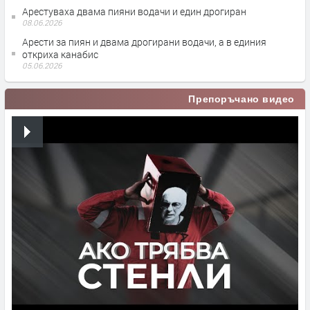
Арестуваха двама пияни водачи и един дрогиран
08.06.2026
Арести за пиян и двама дрогирани водачи, а в единия
откриха канабис
05.06.2026
Препоръчано видео