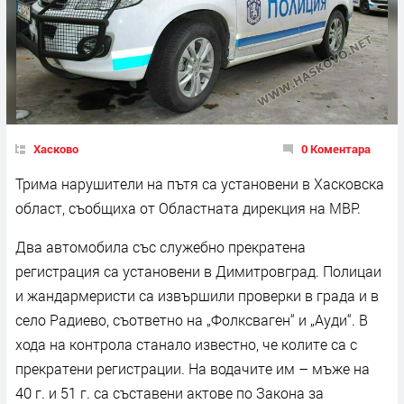
Хасково
0 Коментара
Трима нарушители на пътя са установени в Хасковска
област, съобщиха от Областната дирекция на МВР.
Два автомобила със служебно прекратена
регистрация са установени в Димитровград. Полицаи
и жандармеристи са извършили проверки в града и в
село Радиево, съответно на „Фолксваген“ и „Ауди“. В
хода на контрола станало известно, че колите са с
прекратени регистрации. На водачите им – мъже на
40 г. и 51 г. са съставени актове по Закона за