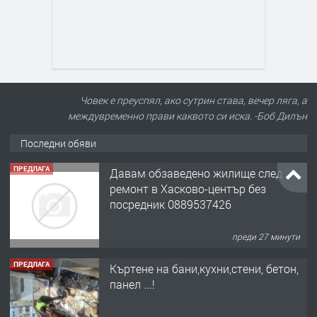
Човек е преуспял, ако сутрин става, вечер ляга, а
междувременно прави каквото си иска. -Боб Дилън
ПРЕДЛАГА
Давам обзаведено жилище след
ремонт в Хасково-център без
Последни обяви
посредник 0889537426
преди 27 минути
ПРЕДЛАГА
Къртене на бани,кухни,стени, бетон,
панел ...!
преди 17 часа
ПРЕДЛАГА
Затворен комплекс "Орфей