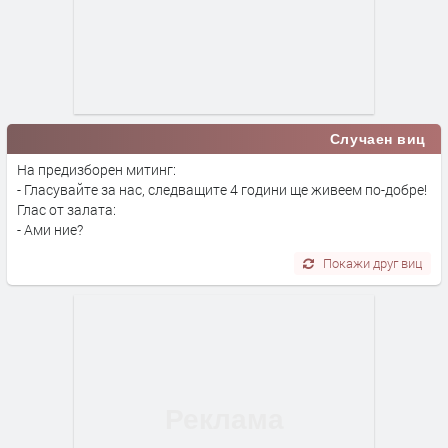
Случаен виц
На предизборен митинг:
- Гласувайте за нас, следващите 4 години ще живеем по-добре!
Глас от залата:
- Ами ние?
Покажи друг виц