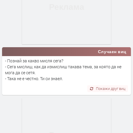
Случаен виц
- Познай за какво мисля сега?
- Сега мислиш, как да измислиш такава тема, за която да не
мога да се сетя.
- Така не е честно. Ти си знаел.
Покажи друг виц