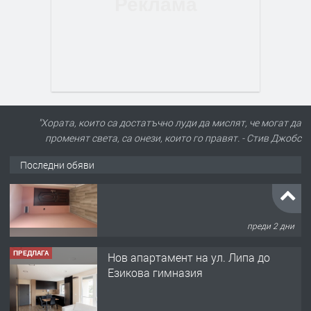
"Хората, които са достатъчно луди да мислят, че могат да
променят света, са онези, които го правят. - Стив Джобс
Последни обяви
ПРЕДЛАГА
Нов апартамент на ул. Липа до
Езикова гимназия
преди 2 дни
ПРЕДЛАГА
🔑 ОБЗАВЕДЕНА ГАРСОНИЕРА ПОД
НАЕМ В КВ. „ОРФЕЙ“ – ДО