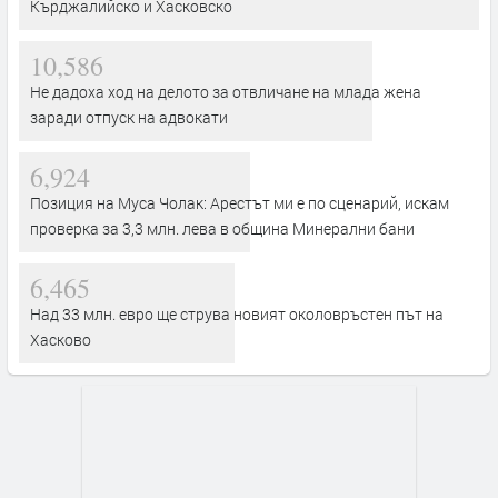
Кърджалийско и Хасковско
10,586
Не дадоха ход на делото за отвличане на млада жена
заради отпуск на адвокати
6,924
Позиция на Муса Чолак: Арестът ми е по сценарий, искам
проверка за 3,3 млн. лева в община Минерални бани
6,465
Над 33 млн. евро ще струва новият околовръстен път на
Хасково