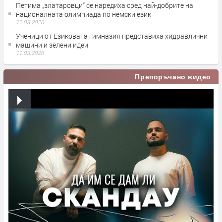
Петима „златаровци“ се наредиха сред най-добрите на
националната олимпиада по немски език
12.03.2026
Ученици от Езиковата гимназия представиха хидравлични
машини и зелени идеи
11.03.2026
Препоръчано видео