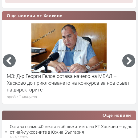
Още новини от Хасково
Слънчево и горещо време очаква Хасковска област в
1
т
неделя
п
преди 6 часа
Още новини
Остават само 40 места в общежитието на ЕГ Хасково – едно
от най-луксозните в Южна България
02.07.2026