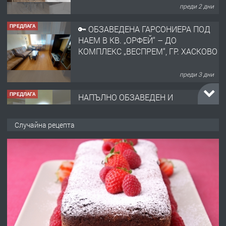
КОМПЛЕКС „ВЕСПРЕМ“, ГР. ХАСКОВО
преди 3 дни
ПРЕДЛАГА
НАПЪЛНО ОБЗАВЕДЕН И
ОБОРУДВАН ТРИСТАЕН
АПАРТАМЕНТ В ЦЕНТЪРА НА ГР.
ХАСКОВО
преди 4 дни
ПРЕДЛАГА
Давам гараж под наем
Случайна рецепта
преди 4 дни
ПРЕДЛАГА
№4120 Магазин/Офис под наем в кв.
Любен Каравелов, Хасково-близо до
градската градина!