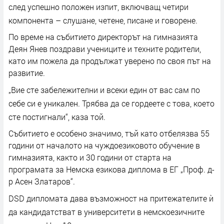
след успешно положен изпит, включващ четири
компонента – слушане, четене, писане и говорене.
По време на събитието директорът на гимназията
Деян Янев поздрави учениците и техните родители,
като им пожела да продължат уверено по своя път на
развитие.
„Вие сте забележителни и всеки един от вас сам по
себе си е уникален. Трябва да се гордеете с това, което
сте постигнали“, каза той.
Събитието е особено значимо, тъй като отбелязва 55
години от началото на чуждоезиковото обучение в
гимназията, както и 30 години от старта на
програмата за Немска езикова диплома в ЕГ „Проф. д-
р Асен Златаров“.
DSD дипломата дава възможност на притежателите ѝ
да кандидатстват в университети в немскоезичните