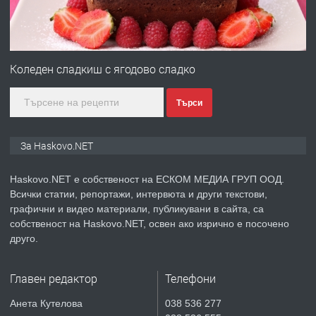
преди 4 дни
ПРЕДЛАГА
ПРОСТОРЕН ТРИСТАЕН
АПАРТАМЕНТ В НОВА СГРАДА КВ.
Коледен сладкиш с ягодово сладко
КУБА
Търси
преди 5 дни
ПРЕДЛАГА
Продавам парцел в гр. Хасково кв.
За Haskovo.NET
Хисаря до ток, вода,канализация,
асфалт 0889 537 426
Haskovo.NET е собственост на ЕСКОМ МЕДИА ГРУП ООД.
Всички статии, репортажи, интервюта и други текстови,
преди 5 дни
графични и видео материали, публикувани в сайта, са
собственост на Haskovo.NET, освен ако изрично е посочено
ПРЕДЛАГА
СГЛОБЯВАНЕ НА МЕБЕЛИ.
друго.
Главен редактор
Телефони
преди 5 дни
Анета Кутелова
038 536 277