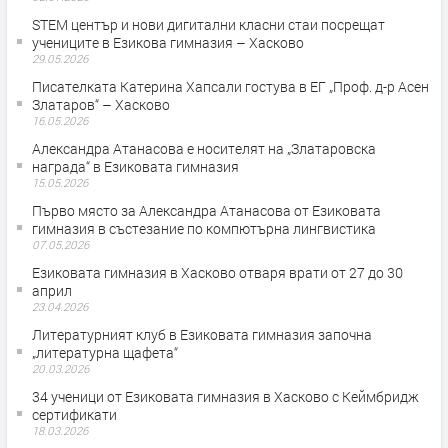
STEM център и нови дигитални класни стаи посрещат
учениците в Езикова гимназия – Хасково
29.05.2026
Писателката Катерина Хапсали гостува в ЕГ „Проф. д-р Асен
Златаров“ – Хасково
16.05.2026
Александра Атанасова е носителят на „Златаровска
награда“ в Езиковата гимназия
15.05.2026
Първо място за Александра Атанасова от Езиковата
гимназия в състезание по компютърна лингвистика
07.05.2026
Езиковата гимназия в Хасково отваря врати от 27 до 30
април
23.04.2026
Литературният клуб в Езиковата гимназия започна
„литературна щафета“
20.03.2026
34 ученици от Езиковата гимназия в Хасково с Кеймбридж
сертификати
18.03.2026