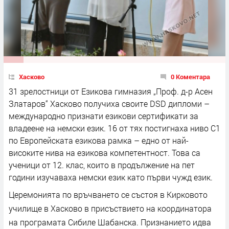
Хасково
0 Коментара
31 зрелостници от Езикова гимназия „Проф. д-р Асен
Златаров“ Хасково получиха своите DSD дипломи –
международно признати езикови сертификати за
владеене на немски език. 16 от тях постигнаха ниво C1
по Европейската езикова рамка – едно от най-
високите нива на езикова компетентност. Това са
ученици от 12. клас, които в продължение на пет
години изучаваха немски език като първи чужд език.
Церемонията по връчването се състоя в Кирковото
училище в Хасково в присъствието на координатора
на програмата Сибиле Шабанска. Признанието идва