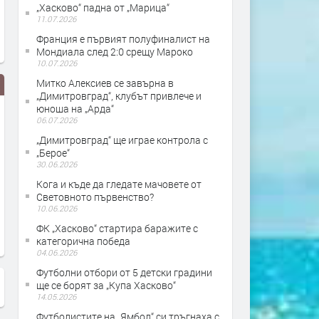
„Хасково“ падна от „Марица“
11.07.2026
Франция е първият полуфиналист на
Мондиала след 2:0 срещу Мароко
10.07.2026
Митко Алексиев се завърна в
„Димитровград“, клубът привлече и
юноша на „Арда“
06.07.2026
„Димитровград“ ще играе контрола с
„Берое“
30.06.2026
Кога и къде да гледате мачовете от
Световното първенство?
Новите герои на хасковския
Президентът на ФК “Хаск
10.06.2026
футбол
1957” даде отлична оценк
ФК „Хасково“ стартира баражите с
изминалия сезон
категорична победа
04.06.2026
Футболни отбори от 5 детски градини
ще се борят за „Купа Хасково“
14.05.2026
Футболистите на „Ямбол“ си тръгнаха с