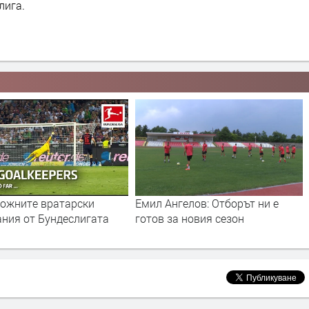
лига.
гелов: Отборът ни е
5 години от историческата
а новия сезон
победа на "Хасково 2009" над
шампиона "Лудогорец"