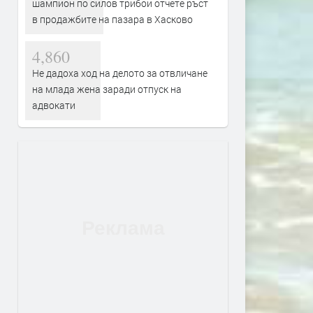
шампион по силов трибой отчете ръст
в продажбите на пазара в Хасково
4,860
Не дадоха ход на делото за отвличане
на млада жена заради отпуск на
адвокати