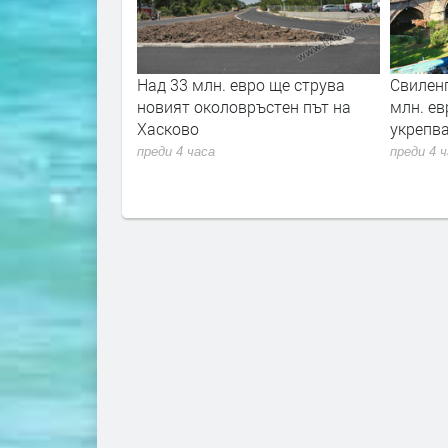
ро ще струва
Свиленград получава над 1,1
Съдът в
ъстен път на
млн. евро за почистване и
ареста 
укрепване на река Марица
присъда
над дет
преди 4 часа
жилищ
преди 4 