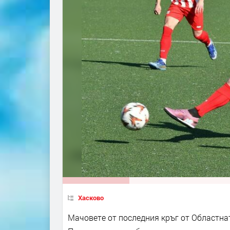
Хасково
Мачовете от последния кръг от Областнат