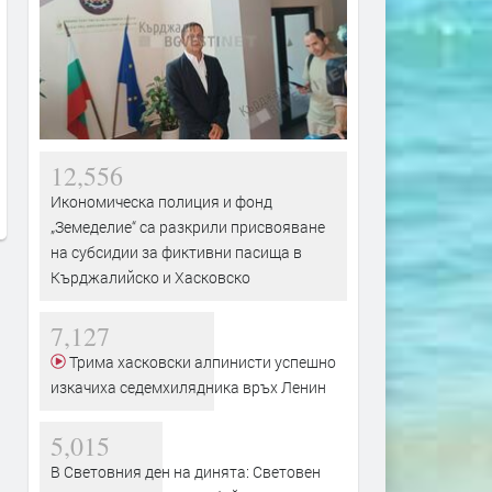
Вярващи в Хасково посрещнаха
Не дадоха ход на делото 
Преображение Господне с
отвличане на млада жен
освещаване на първото грозде
заради отпуск на адвока
12,556
преди 9 часа
преди 9 часа
Икономическа полиция и фонд
„Земеделие“ са разкрили присвояване
на субсидии за фиктивни пасища в
Кърджалийско и Хасковско
7,127
Трима хасковски алпинисти успешно
изкачиха седемхилядника връх Ленин
5,015
В Световния ден на динята: Световен