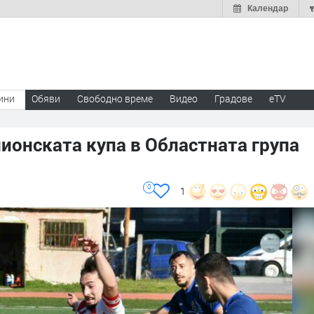
Календар
ини
Обяви
Свободно време
Видео
Градове
eTV
ионската купа в Областната група
0
1