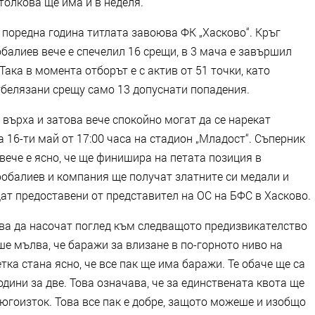
толкова ще има и в неделя.
а поредна година титлата завоюва ФК „Хасково“. Кръг
балиев вече е спечелил 16 срещи, в 3 мача е завършил
Така в момента отборът е с актив от 51 точки, като
тбелязани срещу само 13 допуснати попадения.
 върха и затова вече спокойно могат да се нарекат
16-ти май от 17:00 часа на стадион „Младост“. Съперник
 вече е ясно, че ще финишира на петата позиция в
робалиев и компания ще получат златните си медали и
ат предоставени от представител на ОС на БФС в Хасково.
ва да насочат поглед към следващото предизвикателство
е мълва, че баражи за влизане в по-горното ниво на
ка стана ясно, че все пак ще има баражи. Те обаче ще са
години за две. Това означава, че за единствената квота ще
 югоизток. Това все пак е добре, защото можеше и изобщо