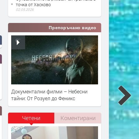
точка от Хасково
02.05.2026
Препоръчано видео
Документални филми – Небесни
тайни: От Розуел до Феникс
Четени
Коментирани