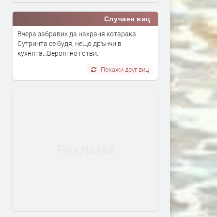
Случаен виц
Вчера забравих да нахраня котарака.
Сутринта се будя, нещо дрънчи в
кухнята...Вероятно готви.
Покажи друг виц