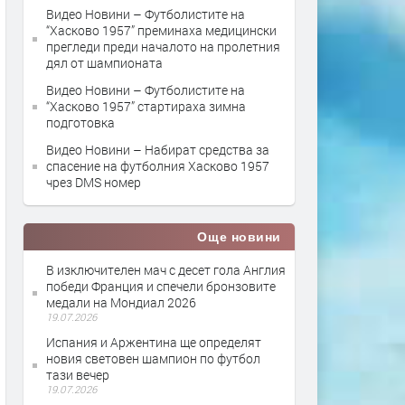
Видео Новини – Футболистите на
“Хасково 1957” преминаха медицински
прегледи преди началото на пролетния
дял от шампионата
Видео Новини – Футболистите на
“Хасково 1957” стартираха зимна
подготовка
Видео Новини – Набират средства за
спасение на футболния Хасково 1957
чрез DMS номер
Още новини
В изключителен мач с десет гола Англия
победи Франция и спечели бронзовите
медали на Мондиал 2026
19.07.2026
Испания и Аржентина ще определят
новия световен шампион по футбол
тази вечер
19.07.2026