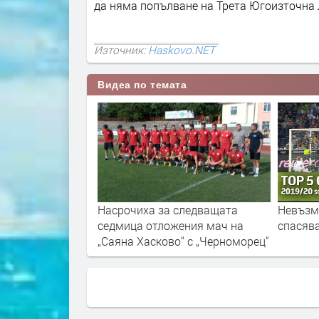
да няма попълване на Трета Югоизточна 
Източник:
Haskovo.NET
Видеа по темата
следващата
Невъзможните вратарски
Емил Ан
ения мач на
спасявания от Бундеслигата
готов з
“ с „Черноморец“