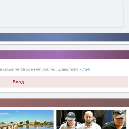
да можете да коментирате. Правилата -
тук
.
Вход