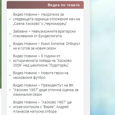
Видеа по темата
Видео Новини – Насрочиха за
следващата седмица отложения мач на
„Саяна Хасково“ с „Черноморец“
Забавни – Невъзможните вратарски
спасявания от Бундеслигата
Видео Новини – Емил Ангелов: Отборът
ни е готов за новия сезон
Видео Новини – 5 години от
историческата победа на "Хасково
2009" над шампиона "Лудогорец"
Видео Новини – Новите герои на
хасковския футбол
Видео Новини – Президентът на ФК
“Хасково 1957” даде отлична оценка за
изминалия сезон
Видео Новини – "Хасково 1957" ще
играе контрола с "Верея". Андрей
Атанасов напусна отбора