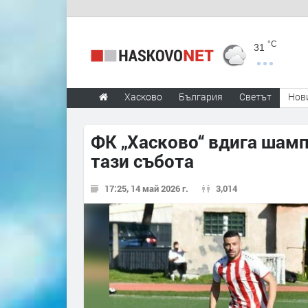
°C
31
Хасково
България
Светът
Нов
ФК „Хасково“ вдига шамп
тази събота
17:25, 14 май 2026 г.
3,014