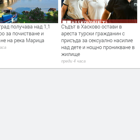
 Хасково остави в
Трактор се запали при балиране
турски гражданин с
на слама, огънят засегна гора
 за сексуално насилие
преди 8 часа
е и нощно проникване в
е
часа