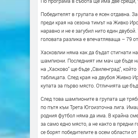
По програма в събота ще има две срещи, 
Победителят в групата е ясен отдавна. З
преди края на сезона тимът на Живко Иро
наравно и не е загубил нито един двубой. 
головата разлика е впечатляваща – 79 о
Хасковлии няма как да бъдат стигнати на
шампиони. Последният им мач ще бъде на 
на „Хасково“ ще бъде „Свиленград“, който
таблицата. След края на двубоя Живко И
купата за първо място. Отличията ще бъд
След това шампионите в групата ще тряб
по пътя към Трета Югоизточна лига. Имаш
родния футбол няма да има. В крайна смет
за само едно място, а не както в предни 
се борят победителите в осем области от