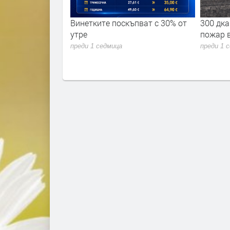
ремериха сили в
Винетките поскъпват с 30% от
300 дка
 академия 2026"
утре
пожар 
преди 1 седмица
преди 1 