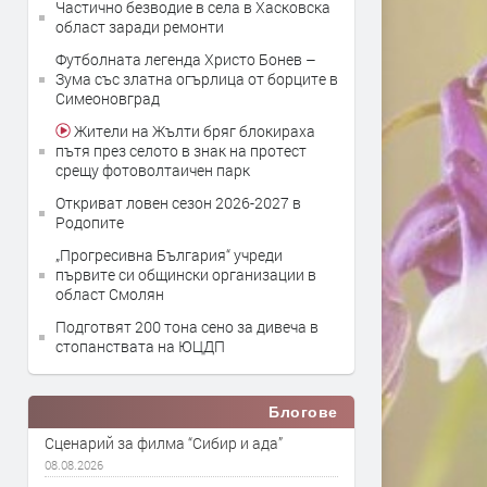
Частично безводие в села в Хасковска
област заради ремонти
Футболната легенда Христо Бонев –
Зума със златна огърлица от борците в
Симеоновград
Жители на Жълти бряг блокираха
пътя през селото в знак на протест
срещу фотоволтаичен парк
Откриват ловен сезон 2026-2027 в
Родопите
„Прогресивна България“ учреди
първите си общински организации в
област Смолян
Подготвят 200 тона сено за дивеча в
стопанствата на ЮЦДП
Блогове
Сценарий за филма “Сибир и ада”
08.08.2026