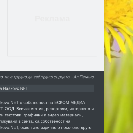
о, но е трудно да заблудиш сърцето. - Ал Пачино
а Haskovo.NET
kovo.NET е собственост на ЕСКОМ МЕДИА
П ООД. Всички статии, репортажи, интервюта и
ги текстови, графични и видео материали,
ликувани в сайта, са собственост на
kovo.NET, освен ако изрично е посочено друго.