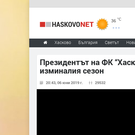
°C
36
Хасково
България
Светът
Нов
Президентът на ФК “Хаск
изминалия сезон
20:43, 06 юни 2019 г.
29532