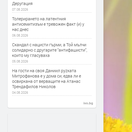
Деругация
07.08.2026
Толерирането на латентния
антисемитизъм е тревожен факт (и) у
нас днес
06.08.2026
Скандал с нацисти гърми, а Той мълчи
солидарно с другарите “антифашисти”,
които му гласуваха
05.08.2026
На гости на своя Даниил руzката
Митрофанова е у дома си, едва ли е
освиркана от верващите на Атанас
Трендафилов Николов
04.08.2026
ivo.bg