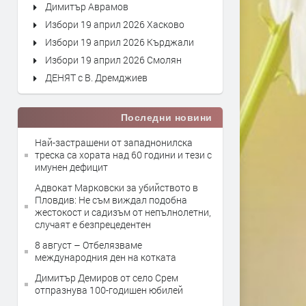
Димитър Аврамов
Избори 19 април 2026 Хасково
Избори 19 април 2026 Кърджали
Избори 19 април 2026 Смолян
ДЕНЯТ с В. Дремджиев
Последни новини
Най-застрашени от западнонилска
треска са хората над 60 години и тези с
имунен дефицит
Адвокат Марковски за убийството в
Пловдив: Не съм виждал подобна
жестокост и садизъм от непълнолетни,
случаят е безпрецедентен
8 август – Отбелязваме
международния ден на котката
Димитър Демиров от село Срем
отпразнува 100-годишен юбилей