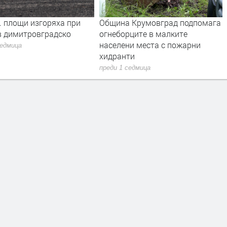
. площи изгоряха при
Община Крумовград подпомага
в димитровградско
огнеборците в малките
населени места с пожарни
седмица
хидранти
преди 1 седмица