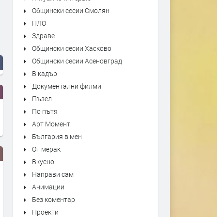
Общински сесии Смолян
НЛО
Здраве
Общински сесии Хасково
Общински сесии Асеновград
В кадър
Документални филми
Пъзел
По пътя
Арт Момент
България в мен
От мерак
Вкусно
Направи сам
Анимации
Без коментар
Проекти