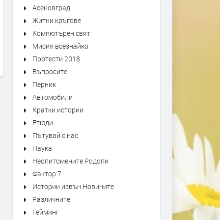
Асеновград
Житни кръгове
Първо издание на „Записки по
Оставиха в ареста трима
българските въстания“ от 1892
мъже, обвинени в побой 
Компютърен свят
г. може да се види в архива на
спасител. Роднините им
Мисия всезнайко
Кърджали
окупираха съда
Протести 2018
преди 1 седмица
преди 1 седмица
Въпросите
Перник
Автомобили
Кратки истории
Етюди
Пътувай с нас
Наука
Неопитомените Родопи
Фактор 7
Истории извън Новините
Различните
Гейминг