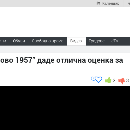
Календар
ини
Обяви
Свободно време
Видео
Градове
eTV
ово 1957” даде отлична оценка за
0
2
3