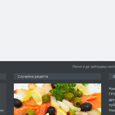
Лесно е да заблудиш окот
Случайна рецепта
З
Has
ГРУ
дру
пуб
Has
ден