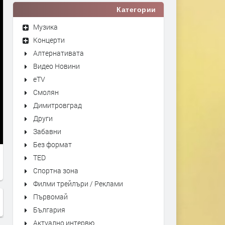
Категории
Музика
Концерти
Алтернативата
Видео Новини
eTV
Смолян
Димитровград
Други
Забавни
Без формат
TED
Спортна зона
Филми трейлъри / Реклами
Първомай
България
Актуално интервю