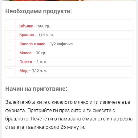
Необходими продукти
Ябълки
– 500 гр.
Брашно
– 1/ 2 ч. ч.
Кисело мляко
– 1/2 кофичка
Масло
– 10 гр.
Галета
– 1 с. л.
Мед
– 1/ 2 ч. ч.
Начин на приготвяне
Залейте ябълките с киселото мляко и ги изпечете във
фурната. Претрийте ги през сито и ги смесете с
брашното. Печете ги в намазана с маслото и наръсена
с галета тавичка около 25 минути.