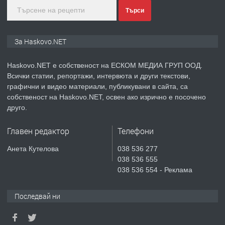
преди 2 дни
Търси
ПРЕДЛАГА
СГЛОБЯВАНЕ НА МЕБЕЛИ.
За Haskovo.NET
Haskovo.NET е собственост на ЕСКОМ МЕДИА ГРУП ООД.
Всички статии, репортажи, интервюта и други текстови,
преди 2 дни
графични и видео материали, публикувани в сайта, са
собственост на Haskovo.NET, освен ако изрично е посочено
ПРЕДЛАГА
№4119 Едностаен обзаведен
друго.
апартамент под наем в кв.
Училищни, гр. Хасково.
Главен редактор
Телефони
преди 3 дни
Анета Кутелова
038 536 277
038 536 555
ПРЕДЛАГА
Къртене на бетон! Събаряне на
038 536 554 - Реклама
сгради!
Последвай ни
преди 3 дни