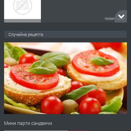
преди 1 ден
ПРЕДЛАГА
№4120 Магазин/Офис под наем в кв.
Случайна рецепта
Любен Каравелов, Хасково-близо до
градската градина!
преди 2 дни
ПРЕДЛАГА
ПРОСТОРЕН ТРИСТАЕН
АПАРТАМЕНТ В НОВА СГРАДА КВ.
КУБА
преди 2 дни
ПРЕДЛАГА
Продавам парцел в гр. Хасково кв.
Хисаря до ток, вода,канализация,
Мини парти сандвичи
асфалт 0889 537 426