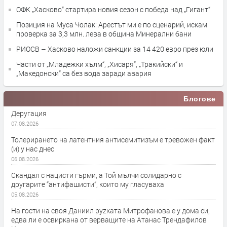
ОФК „Хасково“ стартира новия сезон с победа над „Гигант“
Позиция на Муса Чолак: Арестът ми е по сценарий, искам
проверка за 3,3 млн. лева в община Минерални бани
РИОСВ – Хасково наложи санкции за 14 420 евро през юли
Части от „Младежки хълм“, „Хисаря“, „Тракийски“ и
„Македонски“ са без вода заради авария
Блогове
Деругация
07.08.2026
Толерирането на латентния антисемитизъм е тревожен факт
(и) у нас днес
06.08.2026
Скандал с нацисти гърми, а Той мълчи солидарно с
другарите “антифашисти”, които му гласуваха
05.08.2026
На гости на своя Даниил руzката Митрофанова е у дома си,
едва ли е освиркана от верващите на Атанас Трендафилов