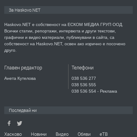
ПРЕДЛАГА
ПРОСТОРЕН ТРИСТАЕН
За Haskovo.NET
АПАРТАМЕНТ В НОВА СГРАДА КВ.
КУБА
Haskovo.NET е собственост на ЕСКОМ МЕДИА ГРУП ООД.
Всички статии, репортажи, интервюта и други текстови,
преди 4 дни
графични и видео материали, публикувани в сайта, са
собственост на Haskovo.NET, освен ако изрично е посочено
ПРЕДЛАГА
Продавам парцел в гр. Хасково кв.
друго.
Хисаря до ток, вода,канализация,
асфалт 0889 537 426
Главен редактор
Телефони
преди 4 дни
Анета Кутелова
038 536 277
038 536 555
ПРЕДЛАГА
СГЛОБЯВАНЕ НА МЕБЕЛИ.
038 536 554 - Реклама
Последвай ни
преди 4 дни
ПРЕДЛАГА
№4119 Едностаен обзаведен
Хасково
Новини
Видео
Обяви
еТВ
апартамент под наем в кв.