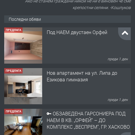
Ако не станем граждани никой не ни е виновен че сме
крепостни селяни. -Кошлуков
Последни обяви
ПРЕДЛАГА
Под НАЕМ двустаен Орфей
преди 1 ден
ПРЕДЛАГА
Нов апартамент на ул. Липа до
Езикова гимназия
преди 1 ден
ПРЕДЛАГА
🔑 ОБЗАВЕДЕНА ГАРСОНИЕРА ПОД
НАЕМ В КВ. „ОРФЕЙ“ – ДО
КОМПЛЕКС „ВЕСПРЕМ“, ГР. ХАСКОВО