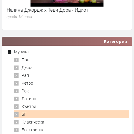
Нелина Джордж x Теди Дора - Идиот
Y
преди 18 часа
п
Категории
Музика
Поп
Джаз
Рап
Ретро
Рок
Латино
Кънтри
БГ
Класическа
Електронна