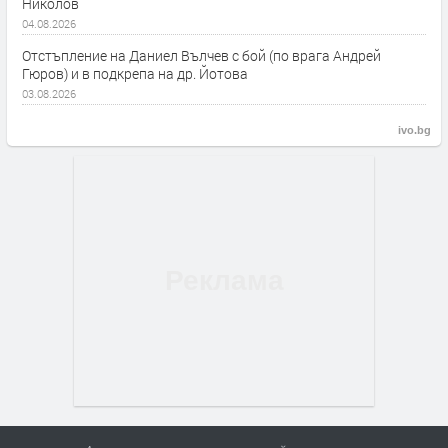
Николов
04.08.2026
Отстъпление на Даниел Вълчев с бой (по врага Андрей
Гюров) и в подкрепа на др. Йотова
03.08.2026
ivo.bg