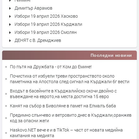
Димитър Аврамов
Избори 19 април 2026 Хасково
Избори 19 април 2026 Кърджали
Избори 19 април 2026 Смолян
ДЕНЯТ с В. Дремджиев
Последни новини
По пътя на Дружбата - от Ком до Емине!
Почистиха от избуели треви пространството около
паметника на Апостола след сигнал на Кърджали бг вести
Входът в басейните в Кърджалийско скочи двойно с
въвеждане на еврото,на места достигна 15 евро
Канят на събор в Биволяне в памет на Елмалъ баба
Предимно слънчево и ветровито днес в Кърджали,оранжев
код за опасни жеги
Haskovo.NET вече е и в TikTok – част от новата медийна
кампания на медията