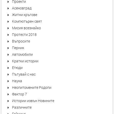
Проекти
Асеновград
Житни кръгове
Компютърен свят
Мисия всезнайко
Протести 2018
Въпросите
Перник
Автомобили
Кратки истории
Етюди
Пътувай с нас
Наука
Неопитомените Родопи
Фактор 7
Истории извън Новините
Различните
Гейминг