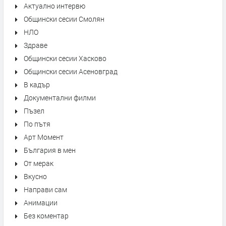
Актуално интервю
Общински сесии Смолян
НЛО
Здраве
Общински сесии Хасково
Общински сесии Асеновград
В кадър
Документални филми
Пъзел
По пътя
Арт Момент
България в мен
От мерак
Вкусно
Направи сам
Анимации
Без коментар