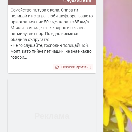
Случаен виц
Семейство пътува с кола. Спира ги
полицай и иска да глоби шофьора, защото
при ограничение 50 км/ч карал с 85 км/ч.
Мъжът заявил, че не е вярно и се завел
петминутен спор. По едно време се
обадила съпругата:
- Не го слушайте, господин полицай! Той,
моят, като пийне пет чашки, не знае какво
говори...
Покажи друг виц