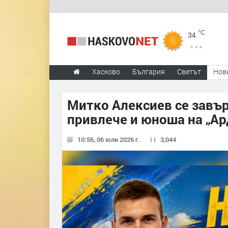
°C
34
Хасково
България
Светът
Нов
Митко Алексиев се завър
привлече и юноша на „Ар
10:56, 06 юли 2026 г.
3,044