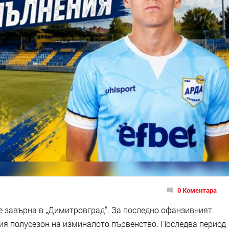
0 Коментара
 завърна в „Димитровград“. За последно офанзивният
ния полусезон на изминалото първенство. Последва период