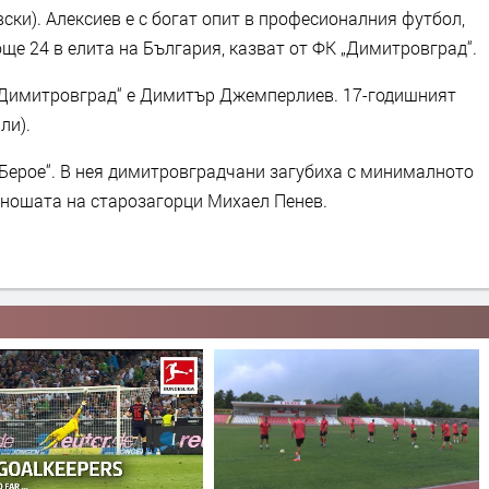
ски). Алексиев е с богат опит в професионалния футбол,
още 24 в елита на България, казват от ФК „Димитровград“.
 „Димитровград“ е Димитър Джемперлиев. 17-годишният
ли).
„Берое“. В нея димитровградчани загубиха с минималното
юношата на старозагорци Михаел Пенев.