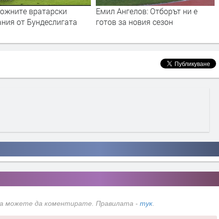
гелов: Отборът ни е
5 години от историческата
а новия сезон
победа на "Хасково 2009" над
шампиона "Лудогорец"
да можете да коментирате. Правилата -
тук
.