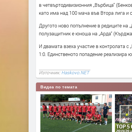
в четвъртодивизионния „Върбица“ (Бенков
като има над 100 мача във Втора лига и 
Другото ново попълнение в редиците на
полузащитник е юноша на „Арда“ (Кърджа
И двамата взеха участие в контролата с 
1:0. Единственото попадение реализира 
Източник:
Haskovo.NET
Видеа по темата