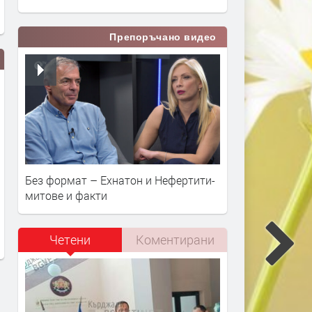
Препоръчано видео
Без формат – Ехнатон и Нефертити-
ОФК „Хасково“ стартира новия
Позиция на Муса Чолак:
митове и факти
сезон с победа над „Гигант“
Арестът ми е по сценарий
искам проверка за 3,3 мл
преди 15 часа
в община Минерални бан
Четени
Коментирани
преди 17 часа