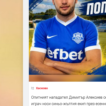
Хасково
Опитният нападател Димитър Алексиев се
играч носи синьо-жълтия екип през есен