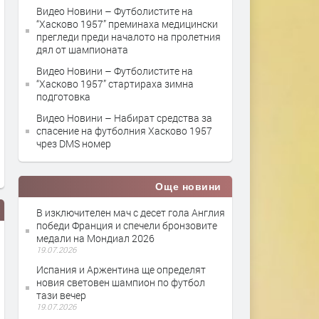
Видео Новини – Футболистите на
“Хасково 1957” преминаха медицински
прегледи преди началото на пролетния
дял от шампионата
Видео Новини – Футболистите на
“Хасково 1957” стартираха зимна
подготовка
Видео Новини – Набират средства за
спасение на футболния Хасково 1957
чрез DMS номер
Още новини
В изключителен мач с десет гола Англия
победи Франция и спечели бронзовите
медали на Мондиал 2026
19.07.2026
Испания и Аржентина ще определят
новия световен шампион по футбол
тази вечер
19.07.2026