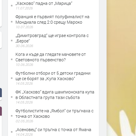
„Хасково“ падна от „Марица“
Новите герои на хасковския
Президентът на ФК “Хаск
11.07.2026
футбол
1957” даде отлична оценк
Франция е първият полуфиналист на
изминалия сезон
Мондиала след 2:0 срещу Мароко
10.07.2026
„Димитровград“ ще играе контрола с
„Берое“
30.06.2026
Кога и къде да гледате мачовете от
Световното първенство?
10.06.2026
Футболни отбори от 5 детски градини
ще се борят за „Купа Хасково“
14.05.2026
ФК „Хасково“ вдига шампионската купа
в Областната група тази събота
14.05.2026
Футболистите на „Ямбол“ си тръгнаха с
точка от Хасково
02.05.2026
„Асеновец“ си тръгна с точка от Ямача
14.04.2026