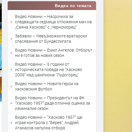
Видеа по темата
Видео Новини – Насрочиха за
следващата седмица отложения мач на
„Саяна Хасково“ с „Черноморец“
Забавни – Невъзможните вратарски
спасявания от Бундеслигата
Видео Новини – Емил Ангелов: Отборът
ни е готов за новия сезон
Видео Новини – 5 години от
историческата победа на "Хасково
2009" над шампиона "Лудогорец"
Видео Новини – Новите герои на
хасковския футбол
Видео Новини – Президентът на ФК
“Хасково 1957” даде отлична оценка за
изминалия сезон
Видео Новини – "Хасково 1957" ще
играе контрола с "Верея". Андрей
Атанасов напусна отбора