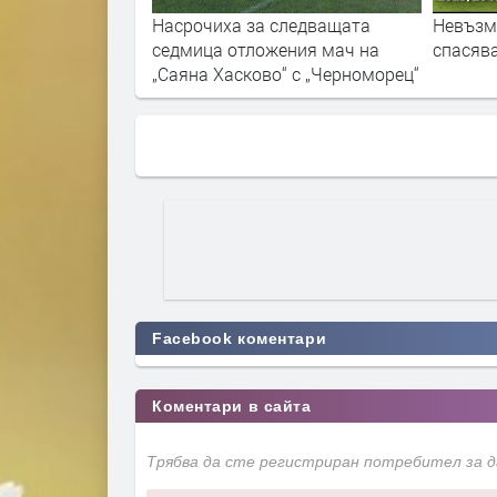
следващата
Невъзможните вратарски
Емил Ан
ения мач на
спасявания от Бундеслигата
готов з
“ с „Черноморец“
Facebook коментари
Коментари в сайта
Трябва да сте регистриран потребител за 