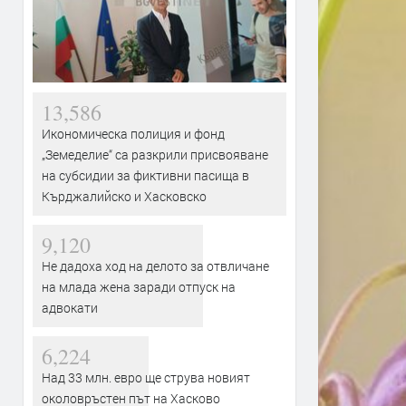
13,586
Икономическа полиция и фонд
„Земеделие“ са разкрили присвояване
на субсидии за фиктивни пасища в
Кърджалийско и Хасковско
9,120
Не дадоха ход на делото за отвличане
на млада жена заради отпуск на
адвокати
6,224
Над 33 млн. евро ще струва новият
околовръстен път на Хасково