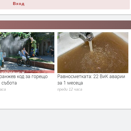
Вход
метката: 22 ВиК аварии
Haskovo.NET вече е и в TikTok –
сеца
част от новата медийна
кампания на медията
 часа
преди 15 часа