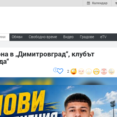
Календар
ини
Обяви
Свободно време
Видео
Градове
eTV
на в „Димитровград“, клубът
да“
0
2