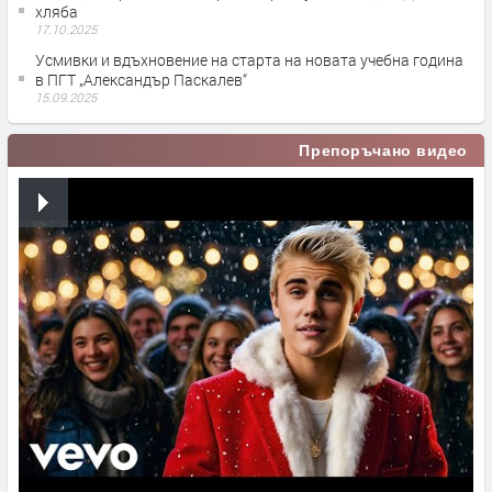
хляба
17.10.2025
Усмивки и вдъхновение на старта на новата учебна година
в ПГТ „Александър Паскалев“
15.09.2025
Препоръчано видео