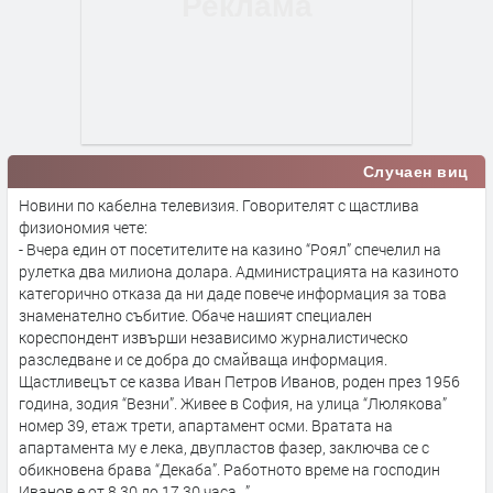
Случаен виц
Новини по кабелна телевизия. Говорителят с щастлива
физиономия чете:
- Вчера един от посетителите на казино “Роял” спечелил на
рулетка два милиона долара. Администрацията на казиното
категорично отказа да ни даде повече информация за това
знаменателно събитие. Обаче нашият специален
кореспондент извърши независимо журналистическо
разследване и се добра до смайваща информация.
Щастливецът се казва Иван Петров Иванов, роден през 1956
година, зодия “Везни”. Живее в София, на улица “Люлякова”
номер 39, етаж трети, апартамент осми. Вратата на
апартамента му е лека, двупластов фазер, заключва се с
обикновена брава “Декаба”. Работното време на господин
Иванов е от 8.30 до 17.30 часа...”