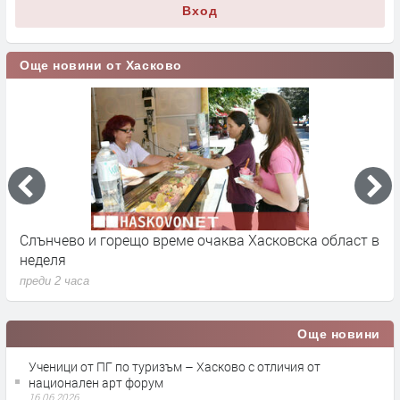
Вход
Още новини от Хасково
Слънчево и горещо време очаква Хасковска област в
1
неделя
п
преди 2 часа
Още новини
Ученици от ПГ по туризъм – Хасково с отличия от
национален арт форум
16.06.2026