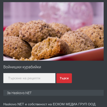
АПАРТАМЕНТ В ЦЕНТЪРА НА ГР.
ХАСКОВО
преди 4 дни
ПРЕДЛАГА
Давам гараж под наем
преди 4 дни
ПРЕДЛАГА
№4120 Магазин/Офис под наем в кв.
Любен Каравелов, Хасково-близо до
Войнишки курабийки
градската градина!
Търси
преди 4 дни
ПРЕДЛАГА
ПРОСТОРЕН ТРИСТАЕН
За Haskovo.NET
АПАРТАМЕНТ В НОВА СГРАДА КВ.
КУБА
Haskovo.NET е собственост на ЕСКОМ МЕДИА ГРУП ООД.