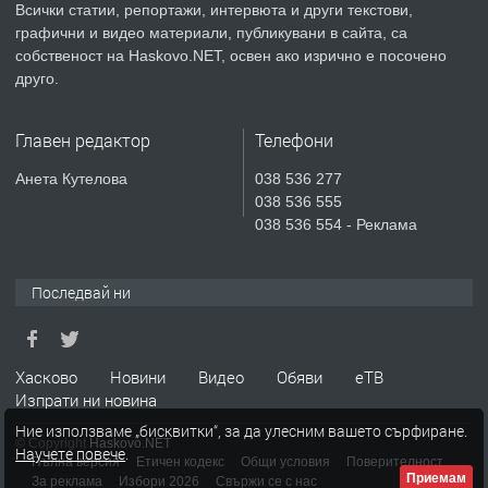
Всички статии, репортажи, интервюта и други текстови,
преди 5 дни
графични и видео материали, публикувани в сайта, са
собственост на Haskovo.NET, освен ако изрично е посочено
ПРЕДЛАГА
Продавам парцел в гр. Хасково кв.
друго.
Хисаря до ток, вода,канализация,
асфалт 0889 537 426
Главен редактор
Телефони
преди 5 дни
Анета Кутелова
038 536 277
038 536 555
ПРЕДЛАГА
СГЛОБЯВАНЕ НА МЕБЕЛИ.
038 536 554 - Реклама
Последвай ни
преди 5 дни
ПРЕДЛАГА
№4119 Едностаен обзаведен
Хасково
Новини
Видео
Обяви
еТВ
апартамент под наем в кв.
Изпрати ни новина
Училищни, гр. Хасково.
Ние използваме „бисквитки“, за да улесним вашето сърфиране.
© Copyright
Haskovo.NET
Научете повече
.
преди 5 дни
Пълна версия
Етичен кодекс
Общи условия
Поверителност
Приемам
За реклама
Избори 2026
Свържи се с нас