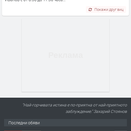
Покажи друг виц
"Най-горчивата истина е по-приятна от най-приятното
заблуждение." Захарий Стоянов
Последни обяви