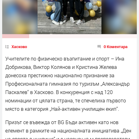
Хасково
0 Коментара
Учителите по физическо възпитание и спорт – Ина
Добрикова, Виктор Колянов и Кристина Желева
донесоха престижно национално признание за
Професионалната гимназия по туризъм „Александър
Паскалев“ в Хасково. В конкуренция с над 120
номинации от цялата страна, те спечелиха първото
място в категория „Най-активен училищен екип“.
Призът се въвежда от BG Бъди активен като нов
елемент в рамките на националната инициатива „Ден
на спорта в училище“ и е насочен към преподаватели,