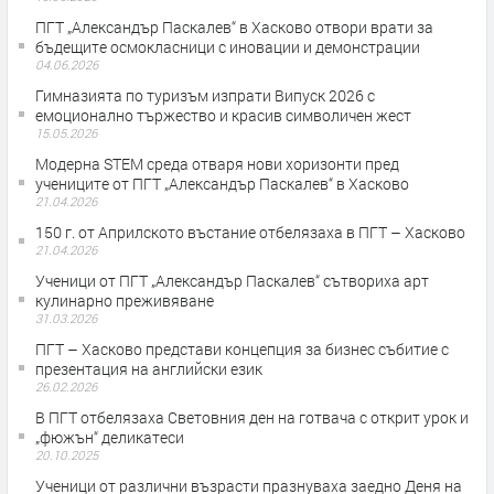
ПГТ „Александър Паскалев“ в Хасково отвори врати за
бъдещите осмокласници с иновации и демонстрации
04.06.2026
Гимназията по туризъм изпрати Випуск 2026 с
емоционално тържество и красив символичен жест
15.05.2026
Модерна STEM среда отваря нови хоризонти пред
учениците от ПГТ „Александър Паскалев“ в Хасково
21.04.2026
150 г. от Априлското въстание отбелязаха в ПГТ – Хасково
21.04.2026
Ученици от ПГТ „Александър Паскалев“ сътвориха арт
кулинарно преживяване
31.03.2026
ПГТ – Хасково представи концепция за бизнес събитие с
презентация на английски език
26.02.2026
В ПГТ отбелязаха Световния ден на готвача с открит урок и
„фюжън“ деликатеси
20.10.2025
Ученици от различни възрасти празнуваха заедно Деня на