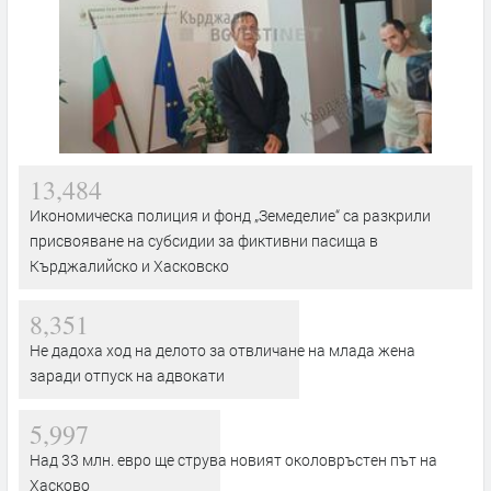
13,484
Икономическа полиция и фонд „Земеделие“ са разкрили
присвояване на субсидии за фиктивни пасища в
Кърджалийско и Хасковско
8,351
Не дадоха ход на делото за отвличане на млада жена
заради отпуск на адвокати
5,997
Над 33 млн. евро ще струва новият околовръстен път на
Хасково