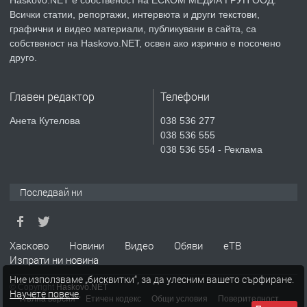
Всички статии, репортажи, интервюта и други текстови,
преди 4 дни
графични и видео материали, публикувани в сайта, са
собственост на Haskovo.NET, освен ако изрично е посочено
ПРЕДЛАГА
Продавам парцел в гр. Хасково кв.
друго.
Хисаря до ток, вода,канализация,
асфалт 0889 537 426
Главен редактор
Телефони
преди 4 дни
Анета Кутелова
038 536 277
038 536 555
ПРЕДЛАГА
СГЛОБЯВАНЕ НА МЕБЕЛИ.
038 536 554 - Реклама
Последвай ни
преди 4 дни
ПРЕДЛАГА
№4119 Едностаен обзаведен
Хасково
Новини
Видео
Обяви
еТВ
апартамент под наем в кв.
Изпрати ни новина
Училищни, гр. Хасково.
Ние използваме „бисквитки“, за да улесним вашето сърфиране.
© Copyright
Haskovo.NET
Научете повече
.
преди 4 дни
Пълна версия
Етичен кодекс
Общи условия
Поверителност