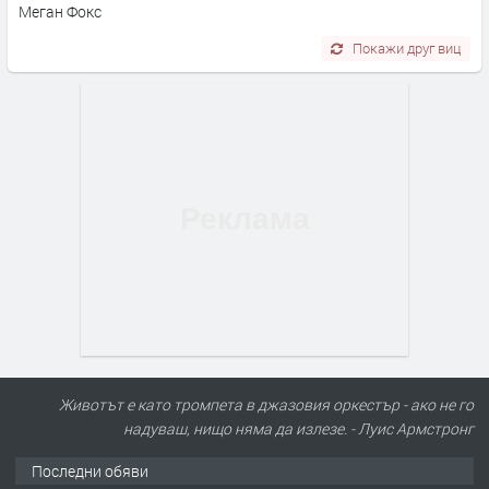
Меган Фокс
Покажи друг виц
Животът е като тромпета в джазовия оркестър - ако не го
надуваш, нищо няма да излезе. - Луис Армстронг
Последни обяви