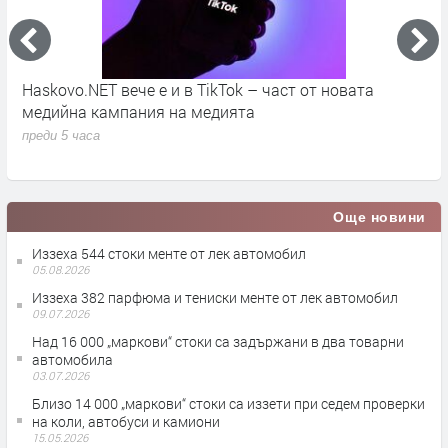
во
Haskovo.NET вече е и в TikTok – част от новата
О
медийна кампания на медията
„
преди 5 часа
п
Още новини
Иззеха 544 стоки менте от лек автомобил
05.08.2026
Иззеха 382 парфюма и тениски менте от лек автомобил
09.07.2026
Над 16 000 „маркови“ стоки са задържани в два товарни
автомобила
03.07.2026
Близо 14 000 „маркови“ стоки са иззети при седем проверки
на коли, автобуси и камиони
15.05.2026