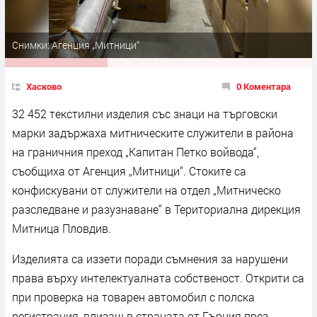
Снимки: Агенция „Митници“
Хасково
0 Коментара
32 452 текстилни изделия със знаци на търговски
марки задържаха митническите служители в района
на граничния преход „Капитан Петко войвода“,
съобщиха от Агенция „Митници“. Стоките са
конфискувани от служители на отдел „Митническо
разследване и разузнаване“ в Териториална дирекция
Митница Пловдив.
Изделията са иззети поради съмнения за нарушени
права върху интелектуалната собственост. Открити са
при проверка на товарен автомобил с полска
регистрация, влизащ в страната от Гърция през