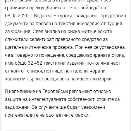
граничния преход „Капитан Петко войвода“ на
08.05.2026 г. Водачът – турски гражданин, представил
документи за превоз на текстилни изделия от Турция
за Франция. След анализ на риска митническите
служители селектират превозното средство за
щателна митническа проверка. При нея се установява,
че в товарното помещение, сред декларираната стока,
има общо 32 452 текстилни изделия, по-голяма част
от които тениски, потници, панталони, чорапи,
хавлиени кърпи, носещи лога на известни марки.
В изпълнение на Европейски регламент относно
защита на интелектуалната собственост, стоките са
задържани. За случаите ще бъдат уведомени
притежателите на съответните марки.