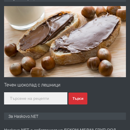
ОБОРУДВАН ТРИСТАЕН
АПАРТАМЕНТ В ЦЕНТЪРА НА ГР.
ХАСКОВО
преди 3 дни
ПРЕДЛАГА
Давам гараж под наем
преди 3 дни
ПРЕДЛАГА
№4120 Магазин/Офис под наем в кв.
Любен Каравелов, Хасково-близо до
Течен шоколад с лешници
градската градина!
Търси
преди 3 дни
ПРЕДЛАГА
ПРОСТОРЕН ТРИСТАЕН
За Haskovo.NET
АПАРТАМЕНТ В НОВА СГРАДА КВ.
КУБА
Haskovo.NET е собственост на ЕСКОМ МЕДИА ГРУП ООД.