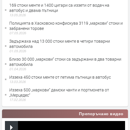
169 стоки менте и 1400 цигари са иззети от водач на
автобус и двама пътници
13.05.2026
Полицията в Хасковско конфискува 3119 „маркови“ стоки и
забранени торове
07.05.2026
Задържаха над 13 000 стоки менте в четири товарни
автомобила
01.05.2026
Близо 30 000 „маркови“ стоки са задържани в два товарни
автомобила
01.04.2026
Иззеха 450 стоки менте от петима пътници в автобус
13.03.2026
Иззеха 500 „маркови“ дамски чанти и портмонета от
„Мерцедес“
17.02.2026
Препоръчано видео