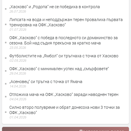
„Хасково“ и „Родопа“ не се победиха в контрола
26.07.2026
Липсата на вода и неподдържан терен провалиха първата
тренировка на ОФК „Хасково“
01.07.2026
ОФК „Хасково“ с победа в последното си домакинство за
сезона. Бой над съдия прекъсна за кратко мача
23.05.2026
Футболистите на „Ямбол“ си тръгнаха с точка от Хасково
02.05.2026
ОФК „Хасково“ с минимален успех над „смърфовете“
29.04.2026
„Асеновец“ си тръгна с точка от Ямача
14.04.2026
Отложиха мача на ОФК „Хасково“ заради наводнен терен
04.04.2026
Силно второ полувреме и обрат донесоха нови 3 точки за
ОФК „Хасково“
01.04.2026