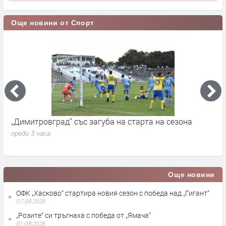
Още новини от Спорт
„Димитровград“ със загуба на старта на сезона
Б
а
преди 3 часа
п
Още новини
ОФК „Хасково“ стартира новия сезон с победа над „Гигант“
07.08.2026
„Розите“ си тръгнаха с победа от „Ямача“
01.08.2026