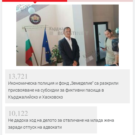
13,721
Икономическа полиция и фонд „Земеделие“ са разкрили
присвояване на субсидии за фиктивни пасища в
Кърджалийско и Хасковско
10,122
Не дадоха ход на делото за отвличане на млада жена
заради отпуск на адвокати