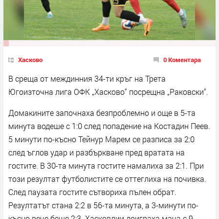
Хасково
0 Коментара
В среща от междинния 34-ти кръг на Трета
Югоизточна лига ОФК „Хасково“ посрещна „Раковски“.
Домакините започнаха безпроблемно и още в 5-та
минута водеше с 1:0 след попадение на Костадин Пеев.
5 минути по-късно Тейнур Марем се разписа за 2:0
след ъглов удар и разбъркване пред вратата на
гостите. В 30-та минута гостите намалиха за 2:1. При
този резултат футболистите се оттеглиха на почивка.
След паузата гостите сътвориха пълен обрат.
Резултатът стана 2:2 в 56-та минута, а 3-минути по-
късно вече беше 2:3. Хасковлии доиграха мача с 9