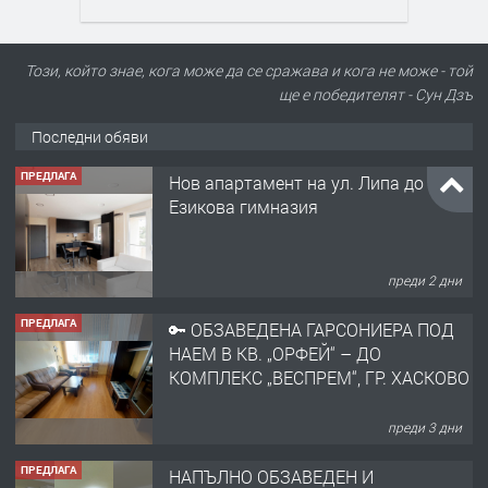
Този, който знае, кога може да се сражава и кога не може - той
ще е победителят - Сун Дзъ
Последни обяви
ПРЕДЛАГА
Нов апартамент на ул. Липа до
Езикова гимназия
преди 2 дни
ПРЕДЛАГА
🔑 ОБЗАВЕДЕНА ГАРСОНИЕРА ПОД
НАЕМ В КВ. „ОРФЕЙ“ – ДО
КОМПЛЕКС „ВЕСПРЕМ“, ГР. ХАСКОВО
преди 3 дни
ПРЕДЛАГА
НАПЪЛНО ОБЗАВЕДЕН И