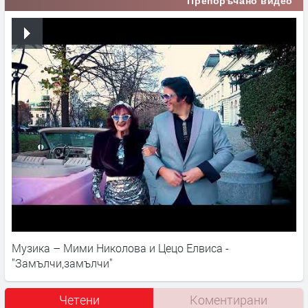
Препоръчано видео
Музика – Мими Николова и Цецо Елвиса -
"Замълчи,замълчи"
Четени
Коментирани