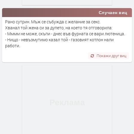
Случаен виц
Рано сутрин. Мъж се събужда с желание за секс.
Хванал той жена си за дупето, на което тя отговорила:
- Мммм не може, скъпи - днес във фурната се вари лютеница.
- Нищо - невъзмутимо казал той - газовият котлон нали
работи.
Покажи друг виц