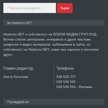
Търси
преди 5 дни
ПРЕДЛАГА
Продавам парцел в гр. Хасково кв.
За Haskovo.NET
Хисаря до ток, вода,канализация,
асфалт 0889 537 426
Haskovo.NET е собственост на ЕСКОМ МЕДИА ГРУП ООД.
Всички статии, репортажи, интервюта и други текстови,
преди 5 дни
графични и видео материали, публикувани в сайта, са
собственост на Haskovo.NET, освен ако изрично е посочено
ПРЕДЛАГА
СГЛОБЯВАНЕ НА МЕБЕЛИ.
друго.
Главен редактор
Телефони
преди 5 дни
Анета Кутелова
038 536 277
038 536 555
ПРЕДЛАГА
№4119 Едностаен обзаведен
038 536 554 - Реклама
апартамент под наем в кв.
Училищни, гр. Хасково.
Последвай ни
преди 5 дни