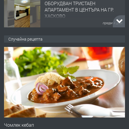
ОБОРУДВАН ТРИСТАЕН
АПАРТАМЕНТ В ЦЕНТЪРА НА ГР.
ХАСКОВО
преди 4 дни
ПРЕДЛАГА
Давам гараж под наем
Случайна рецепта
преди 4 дни
ПРЕДЛАГА
№4120 Магазин/Офис под наем в кв.
Любен Каравелов, Хасково-близо до
градската градина!
преди 4 дни
ПРЕДЛАГА
ПРОСТОРЕН ТРИСТАЕН
АПАРТАМЕНТ В НОВА СГРАДА КВ.
Чомлек кебап
КУБА