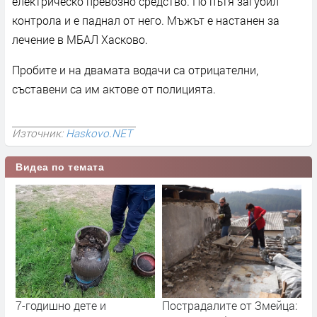
електрическо превозно средство. По пътя загубил
контрола и е паднал от него. Мъжът е настанен за
лечение в МБАЛ Хасково.
Пробите и на двамата водачи са отрицателни,
съставени са им актове от полицията.
Източник:
Haskovo.NET
Видеа по темата
7-годишно дете и
Пострадалите от Змейца: