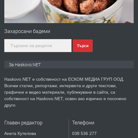
преди 3 дни
ПРЕДЛАГА
№4120 Магазин/Офис под наем в кв.
Любен Каравелов, Хасково-близо до
Захаросани бадеми
градската градина!
Търси
преди 3 дни
ПРЕДЛАГА
ПРОСТОРЕН ТРИСТАЕН
За Haskovo.NET
АПАРТАМЕНТ В НОВА СГРАДА КВ.
КУБА
Haskovo.NET е собственост на ЕСКОМ МЕДИА ГРУП ООД.
Всички статии, репортажи, интервюта и други текстови,
преди 4 дни
графични и видео материали, публикувани в сайта, са
собственост на Haskovo.NET, освен ако изрично е посочено
ПРЕДЛАГА
Продавам парцел в гр. Хасково кв.
друго.
Хисаря до ток, вода,канализация,
асфалт 0889 537 426
Главен редактор
Телефони
преди 4 дни
Анета Кутелова
038 536 277