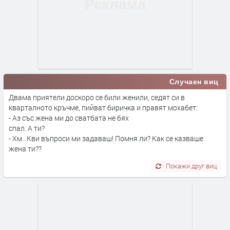
Случаен виц
Двама приятели доскоро се били женили, седят си в
кварталното кръчме, пийват биричка и правят мохабет:
- Аз със жена ми до сватбата не бях
спал. А ти?
- Хм.. Кви въпроси ми задаваш! Помня ли? Как се казваше
жена ти??
Покажи друг виц