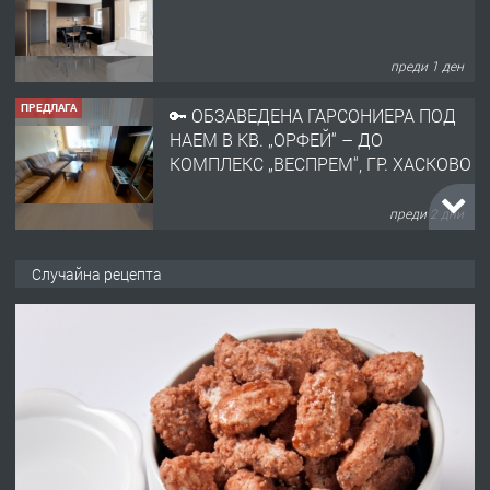
преди 1 ден
ПРЕДЛАГА
🔑 ОБЗАВЕДЕНА ГАРСОНИЕРА ПОД
НАЕМ В КВ. „ОРФЕЙ“ – ДО
КОМПЛЕКС „ВЕСПРЕМ“, ГР. ХАСКОВО
преди 2 дни
ПРЕДЛАГА
НАПЪЛНО ОБЗАВЕДЕН И
Случайна рецепта
ОБОРУДВАН ТРИСТАЕН
АПАРТАМЕНТ В ЦЕНТЪРА НА ГР.
ХАСКОВО
преди 3 дни
ПРЕДЛАГА
Давам гараж под наем