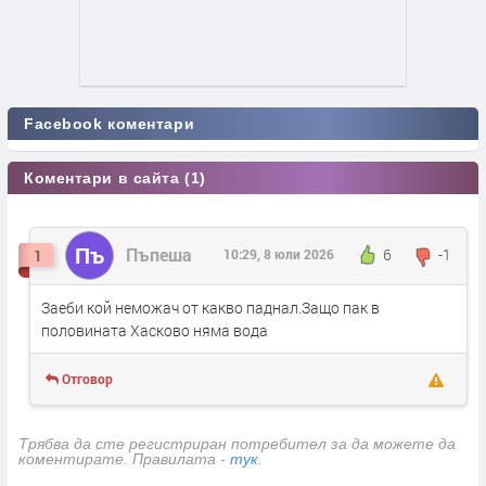
Facebook коментари
Коментари в сайта (1)
Пъ
Пъпеша
6
-1
1
10:29, 8 юли 2026
Заеби кой неможач от какво паднал.Защо пак в
половината Хасково няма вода
Отговор
Трябва да сте регистриран потребител за да можете да
коментирате. Правилата -
тук
.