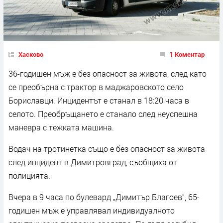
Хасково
1 Коментар
36-годишен мъж е без опасност за живота, след като
се преобърна с трактор в маджаровското село
Бориславци. Инцидентът е станал в 18:20 часа в
селото. Преобръщането е станало след неуспешна
маневра с тежката машина.
Водач на тротинетка също е без опасност за живота
след инцидент в Димитровград, съобщиха от
полицията.
Вчера в 9 часа по булевард „Димитър Благоев“, 65-
годишен мъж е управлявал индивидуалното