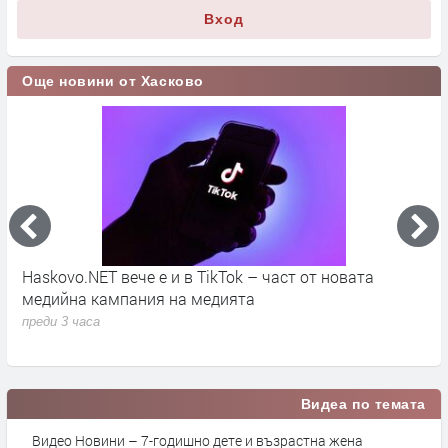
Вход
Още новини от Хасково
во
Haskovo.NET вече е и в TikTok – част от новата
О
медийна кампания на медията
„
преди 3 часа
п
Видеа по темата
Видео Новини – 7-годишно дете и възрастна жена