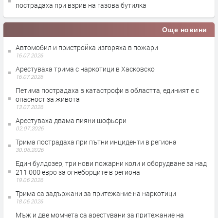
пострадаха при взрив на газова бутилка
Още новини
Автомобил и пристройка изгоряха в пожари
16.07.2026
Арестуваха трима с наркотици в Хасковско
16.07.2026
Петима пострадаха в катастрофи в областта, единият е с
опасност за живота
13.07.2026
Арестуваха двама пияни шофьори
02.07.2026
Трима пострадаха при пътни инциденти в региона
30.06.2026
Един булдозер, три нови пожарни коли и оборудване за над
211 000 евро за огнеборците в региона
19.06.2026
Трима са задържани за притежание на наркотици
18.06.2026
Мъж и две момчета са арестувани за притежание на