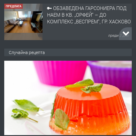
ПРЕДЛАГА
🔑 ОБЗАВЕДЕНА ГАРСОНИЕРА ПОД
НАЕМ В КВ. „ОРФЕЙ“ – ДО
КОМПЛЕКС „ВЕСПРЕМ“, ГР. ХАСКОВО
преди 2 дни
ПРЕДЛАГА
НАПЪЛНО ОБЗАВЕДЕН И
Случайна рецепта
ОБОРУДВАН ТРИСТАЕН
АПАРТАМЕНТ В ЦЕНТЪРА НА ГР.
ХАСКОВО
преди 3 дни
ПРЕДЛАГА
Давам гараж под наем
преди 3 дни
ПРЕДЛАГА
№4120 Магазин/Офис под наем в кв.