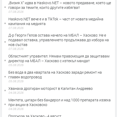
„Визия Х“ идва в Haskovo.NET – новото предаване, което ще
говори за темите, които другите избягват
07.08.2026
Haskovo.NET вече е и в TikTok – част от новата медийна
кампания на медията
07.08.2026
Д-р Георги Гелов остава начело на МБАЛ – Хасково: Не е
подавал оставка, управлението продължава до избора на
нов състав
07.08.2026
Областният управител: Нямам правомощия да защитавам
директор на МБАЛ – Хасково с изтекъл мандат
05.08.2026
Без вода в два квартала на Хасково заради ремонт на
главен водопровод
05.08.2026
Хванаха дрогиран моторист в Капитан Андреево
04.08.2026
Ментета, цигари без бандерол и над 1000 препарата иззеха
при акции в Хасковско
04.08.2026
Прогноза за Хасково - 4 август