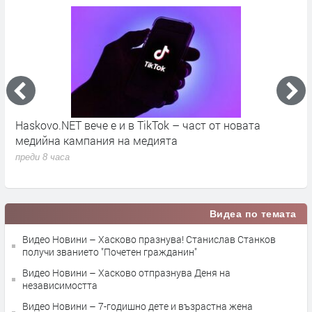
во
Haskovo.NET вече е и в TikTok – част от новата
О
медийна кампания на медията
„
преди 8 часа
п
Видеа по темата
Видео Новини – Хасково празнува! Станислав Станков
получи званието "Почетен гражданин"
Видео Новини – Хасково отпразнува Деня на
независимостта
Видео Новини – 7-годишно дете и възрастна жена