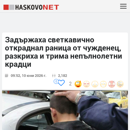
Задържаха светкавично
откраднал раница от чужденец,
разкриха и трима непълнолетни
крадци
09:52, 10 юни 2026 г.
2,182
0
2