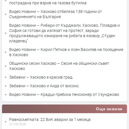
пострадаха при взрив на газова бутилка
Видео Новини – Хасково отбеляза 138 години от
Съединението на България
Видео Новини – Рибари от Кърджали, Хасково, Пловдив и
София са готови да излязат на протест, заради
продължаващото измиране на рибата в язовир „Студен
кладенец“
Видео Новини – Кирил Петков и Асен Василев на посещение
в Хасково
Общински сесии Хасково – Сесия на общински съвет
Хасково
Забавни – Хасково е красив град.
Забавни – Хасково и Аида от високо.
Видео Новини – Крадци пребиха пенсионер от Узунджово
Още новини
Равносметката: 22 ВиК аварии за 1 месеца
07.08.2026