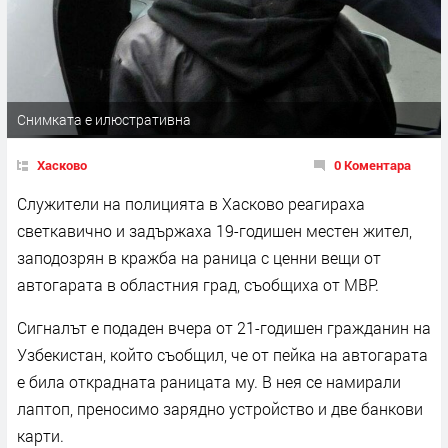
Снимката е илюстративна
Хасково
0 Коментара
Служители на полицията в Хасково реагираха
светкавично и задържаха 19-годишен местен жител,
заподозрян в кражба на раница с ценни вещи от
автогарата в областния град, съобщиха от МВР.
Сигналът е подаден вчера от 21-годишен гражданин на
Узбекистан, който съобщил, че от пейка на автогарата
е била открадната раницата му. В нея се намирали
лаптоп, преносимо зарядно устройство и две банкови
карти.