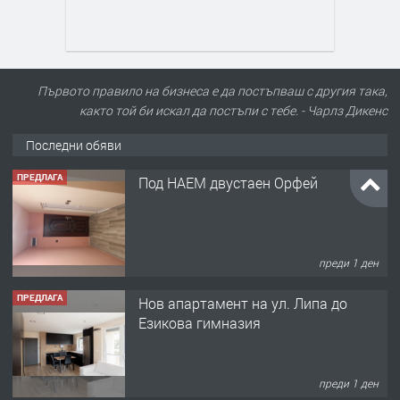
Първото правило на бизнеса е да постъпваш с другия така,
както той би искал да постъпи с тебе. - Чарлз Дикенс
Последни обяви
ПРЕДЛАГА
Под НАЕМ двустаен Орфей
преди 1 ден
ПРЕДЛАГА
Нов апартамент на ул. Липа до
Езикова гимназия
преди 1 ден