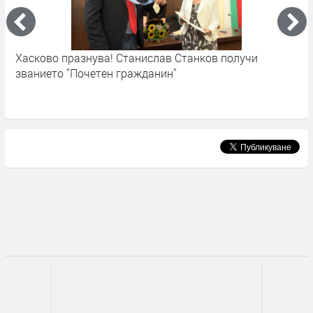
Хасково празнува! Станислав Станков получи
Х
званието "Почетен гражданин"