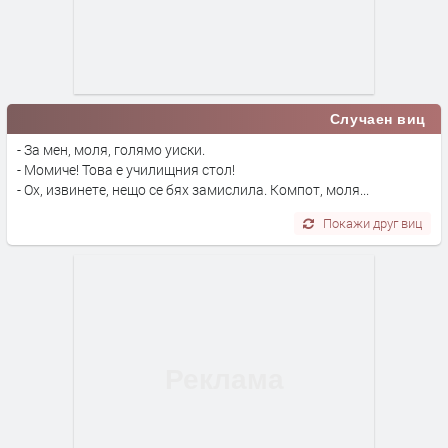
Случаен виц
- За мен, моля, голямо уиски.
- Момиче! Това е училищния стол!
- Ох, извинете, нещо се бях замислила. Компот, моля...
Покажи друг виц