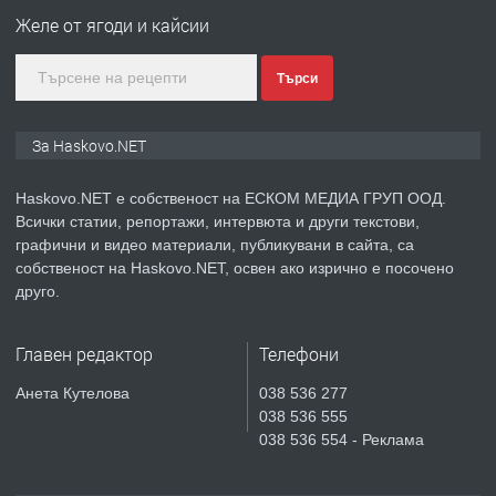
Любен Каравелов, Хасково-близо до
Желе от ягоди и кайсии
градската градина!
Търси
преди 3 дни
ПРЕДЛАГА
ПРОСТОРЕН ТРИСТАЕН
За Haskovo.NET
АПАРТАМЕНТ В НОВА СГРАДА КВ.
КУБА
Haskovo.NET е собственост на ЕСКОМ МЕДИА ГРУП ООД.
Всички статии, репортажи, интервюта и други текстови,
преди 4 дни
графични и видео материали, публикувани в сайта, са
собственост на Haskovo.NET, освен ако изрично е посочено
ПРЕДЛАГА
Продавам парцел в гр. Хасково кв.
друго.
Хисаря до ток, вода,канализация,
асфалт 0889 537 426
Главен редактор
Телефони
преди 4 дни
Анета Кутелова
038 536 277
038 536 555
ПРЕДЛАГА
СГЛОБЯВАНЕ НА МЕБЕЛИ.
038 536 554 - Реклама