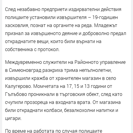
След незабавно предприети издирвателни действия
полицаите установили извършителя – 19-годишен
хасковлия, познат на органите на реда. Младежът
признал за извършеното деяние и доброволно предал
откраднатите вещи, които били върнати на
собственика с протокол.
Междувременно служители на Районното управление
в Симеоновград разкриха трима непълнолетни,
извършили кражба от хранителен магазин в село
Калугерово. Момчетата на 17, 15 и 13 години от
Гълъбово проникнали в търговския обект, след като
счупили прозореца на входната врата. От магазина
били откраднати колбаси, безалкохолни напитки и
цигари.
По време на работата по случая полицаите