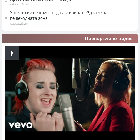
04.08.2026
Хасковлии вече могат да активират еЗдраве на
пешеходната зона
03.08.2026
Препоръчано видео