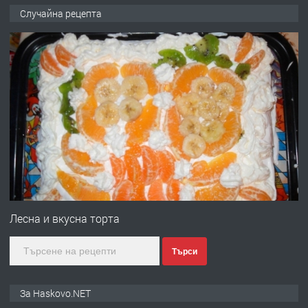
ПРЕДЛАГА
НАПЪЛНО ОБЗАВЕДЕН И
Случайна рецепта
ОБОРУДВАН ТРИСТАЕН
АПАРТАМЕНТ В ЦЕНТЪРА НА ГР.
ХАСКОВО
преди 3 дни
ПРЕДЛАГА
Давам гараж под наем
преди 3 дни
ПРЕДЛАГА
№4120 Магазин/Офис под наем в кв.
Любен Каравелов, Хасково-близо до
Лесна и вкусна торта
градската градина!
Търси
преди 3 дни
ПРЕДЛАГА
ПРОСТОРЕН ТРИСТАЕН
За Haskovo.NET
АПАРТАМЕНТ В НОВА СГРАДА КВ.