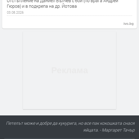
Отстъпление на Даниел Вълчев с бой (по врага Андрей
Гюров) и в подкрепа на др. Йотова
03.08.2026
ivo.bg
Петелът може и добре да кукурига, но все пак кокошката снася
яйцата. - Маргарет Тачър