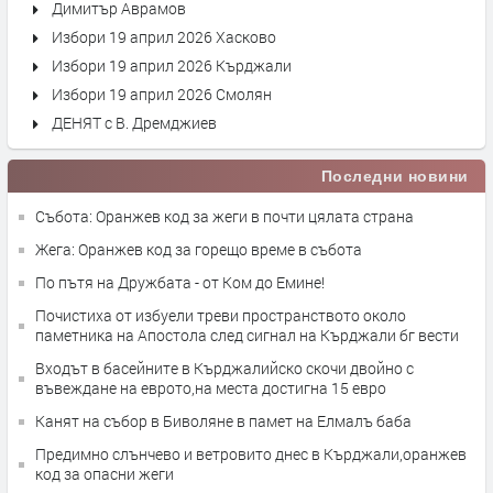
Димитър Аврамов
Избори 19 април 2026 Хасково
Избори 19 април 2026 Кърджали
Избори 19 април 2026 Смолян
ДЕНЯТ с В. Дремджиев
Последни новини
Събота: Оранжев код за жеги в почти цялата страна
Жега: Оранжев код за горещо време в събота
По пътя на Дружбата - от Ком до Емине!
Почистиха от избуели треви пространството около
паметника на Апостола след сигнал на Кърджали бг вести
Входът в басейните в Кърджалийско скочи двойно с
въвеждане на еврото,на места достигна 15 евро
Канят на събор в Биволяне в памет на Елмалъ баба
Предимно слънчево и ветровито днес в Кърджали,оранжев
код за опасни жеги