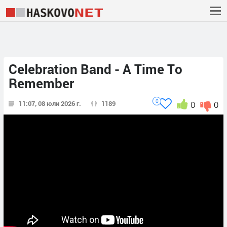
Celebration Band - A Time Тo
Remember
0
11:07, 08 юли 2026 г.
1189
0
0