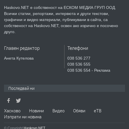
КУБА
Haskovo.NET е собственост на ЕСКОМ МЕДИА ГРУП ООД.
Всички статии, репортажи, интервюта и други текстови,
преди 4 дни
графични и видео материали, публикувани в сайта, са
собственост на Haskovo.NET, освен ако изрично е посочено
ПРЕДЛАГА
Продавам парцел в гр. Хасково кв.
друго.
Хисаря до ток, вода,канализация,
асфалт 0889 537 426
Главен редактор
Телефони
преди 4 дни
Анета Кутелова
038 536 277
038 536 555
ПРЕДЛАГА
СГЛОБЯВАНЕ НА МЕБЕЛИ.
038 536 554 - Реклама
Последвай ни
преди 4 дни
ПРЕДЛАГА
№4119 Едностаен обзаведен
Хасково
Новини
Видео
Обяви
еТВ
апартамент под наем в кв.
Изпрати ни новина
Училищни, гр. Хасково.
© Copyright
Haskovo.NET