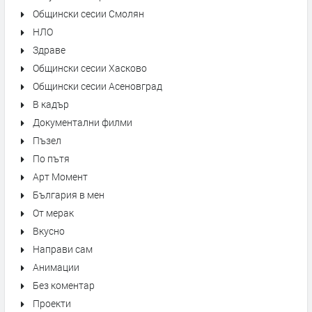
Общински сесии Смолян
НЛО
Здраве
Общински сесии Хасково
Общински сесии Асеновград
В кадър
Документални филми
Пъзел
По пътя
Арт Момент
България в мен
От мерак
Вкусно
Направи сам
Анимации
Без коментар
Проекти