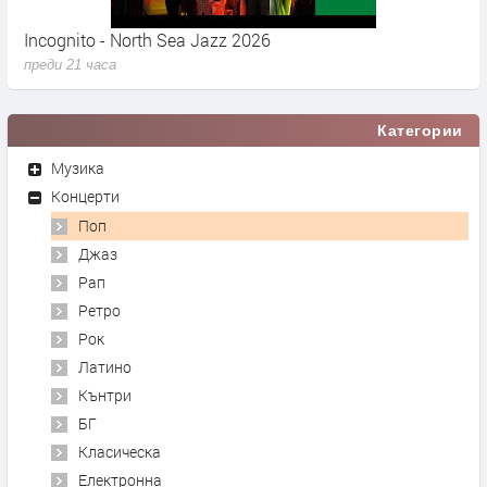
Incognito - North Sea Jazz 2026
C
преди 21 часа
п
Категории
Музика
Концерти
Поп
Джаз
Рап
Ретро
Рок
Латино
Кънтри
БГ
Класическа
Електронна