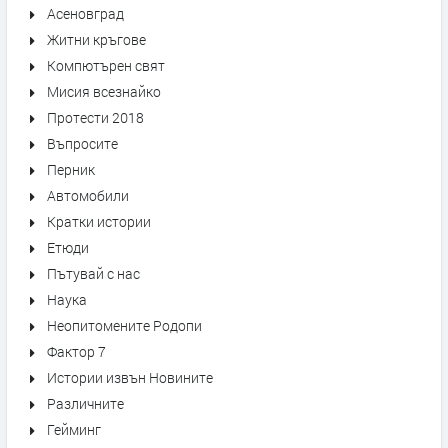
Асеновград
Житни кръгове
Компютърен свят
Мисия всезнайко
Протести 2018
Въпросите
Перник
Автомобили
Кратки истории
Етюди
Пътувай с нас
Наука
Неопитомените Родопи
Фактор 7
Истории извън Новините
Различните
Гейминг