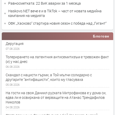
Равносметката: 22 ВиК аварии за 1 месеца
Haskovo.NET вече е и в TikTok – част от новата медийна
кампания на медията
ОФК „Хасково“ стартира новия сезон с победа над „Гигант“
Блогове
Деругация
07.08.2026
Толерирането на латентния антисемитизъм е тревожен факт
(и) у нас днес
06.08.2026
Скандал с нацисти гърми, а Той мълчи солидарно с
другарите “антифашисти”, които му гласуваха
05.08.2026
На гости на своя Даниил руzката Митрофанова е у дома си,
едва ли е освиркана от верващите на Атанас Трендафилов
Николов
04.08.2026