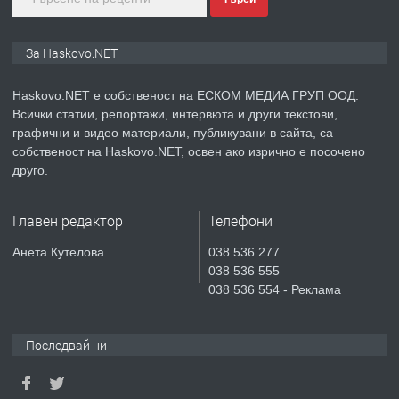
преди 6 дни
За Haskovo.NET
ПРЕДЛАГА
Продавам парцел в гр. Хасково кв.
Хисаря до ток, вода,канализация,
Haskovo.NET е собственост на ЕСКОМ МЕДИА ГРУП ООД.
асфалт 0889 537 426
Всички статии, репортажи, интервюта и други текстови,
графични и видео материали, публикувани в сайта, са
преди 6 дни
собственост на Haskovo.NET, освен ако изрично е посочено
друго.
ПРЕДЛАГА
СГЛОБЯВАНЕ НА МЕБЕЛИ.
Главен редактор
Телефони
Анета Кутелова
038 536 277
преди 6 дни
038 536 555
038 536 554 - Реклама
ПРЕДЛАГА
№4119 Едностаен обзаведен
апартамент под наем в кв.
Училищни, гр. Хасково.
Последвай ни
преди 6 дни