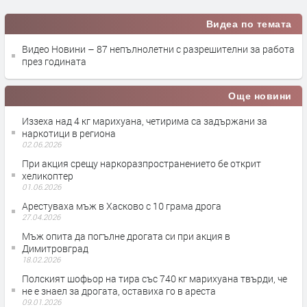
Видеа по темата
Видео Новини – 87 непълнолетни с разрешителни за работа
през годината
Още новини
Иззеха над 4 кг марихуана, четирима са задържани за
наркотици в региона
02.06.2026
При акция срещу наркоразпространението бе открит
хеликоптер
01.06.2026
Арестуваха мъж в Хасково с 10 грама дрога
27.04.2026
Мъж опита да погълне дрогата си при акция в
Димитровград
18.02.2026
Полският шофьор на тира със 740 кг марихуана твърди, че
не е знаел за дрогата, оставиха го в ареста
09.01.2026