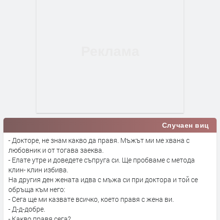
Случаен виц
- Докторе, не знам какво да правя. Мъжът ми ме хвана с
любовник и от тогава заеква.
- Елате утре и доведете съпруга си. Ще пробваме с метода
клин- клин избива.
На другия ден жената идва с мъжа си при доктора и той се
обръща към него:
- Сега ще ми казвате всичко, което правя с жена ви.
- Д-д-добре.
- Какво правя сега?