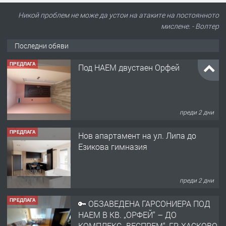
ПРЕДЛАГА
Под НАЕМ двустаен Орфей
Никой проблем не може да устои на атаките на постоянното
мислене. - Волтер
Последни обяви
преди 2 дни
ПРЕДЛАГА
Нов апартамент на ул. Липа до
Езикова гимназия
преди 2 дни
ПРЕДЛАГА
🔑 ОБЗАВЕДЕНА ГАРСОНИЕРА ПОД
НАЕМ В КВ. „ОРФЕЙ“ – ДО
КОМПЛЕКС „ВЕСПРЕМ“, ГР. ХАСКОВО
преди 4 дни
ПРЕДЛАГА
НАПЪЛНО ОБЗАВЕДЕН И
ОБОРУДВАН ТРИСТАЕН