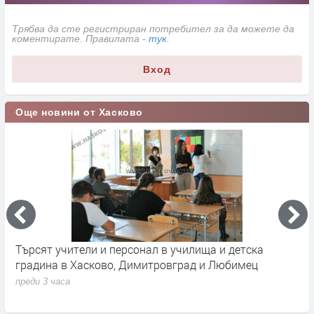
Трябва да сте регистриран потребител за да можете да
коментирате. Правилата -
тук
.
Вход
Още новини от Хасково
Повдигнаха обвинение на 18-годишния за
М
убийството на чичо си
Х
н
преди 4 часа
п