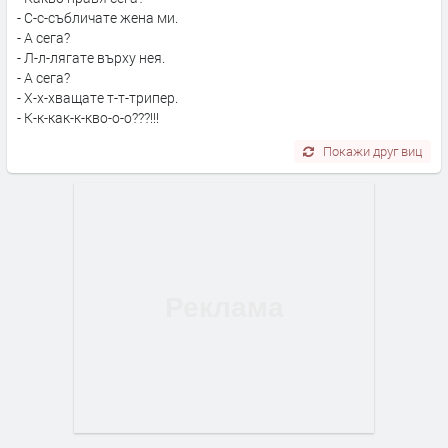
- С-с-събличате жена ми.
- А сега?
- Л-л-лягате върху нея.
- А сега?
- Х-х-хващате т-т-трипер.
- К-к-как-к-кво-о-о???!!!
Покажи друг виц