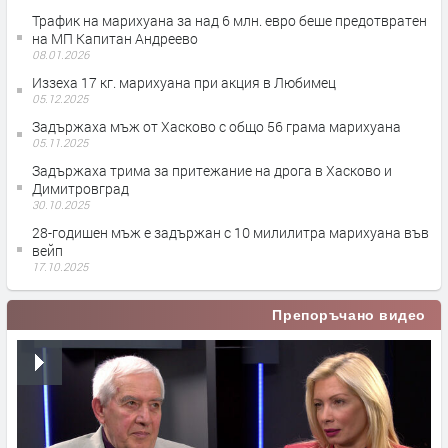
Трафик на марихуана за над 6 млн. евро беше предотвратен
на МП Капитан Андреево
08.01.2026
Иззеха 17 кг. марихуана при акция в Любимец
05.12.2025
Задържаха мъж от Хасково с общо 56 грама марихуана
05.11.2025
Задържаха трима за притежание на дрога в Хасково и
Димитровград
30.10.2025
28-годишен мъж е задържан с 10 милилитра марихуана във
вейп
17.10.2025
Препоръчано видео