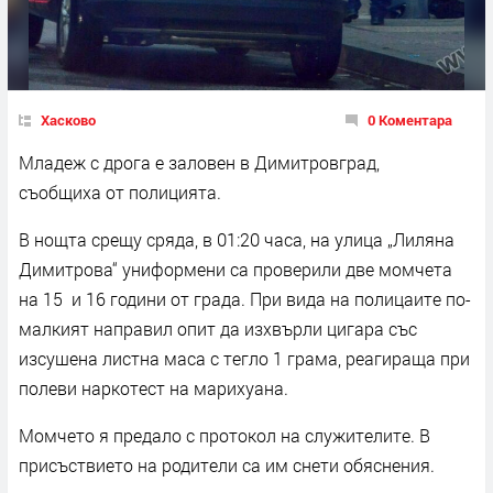
Хасково
0 Коментара
Младеж с дрога е заловен в Димитровград,
съобщиха от полицията.
В нощта срещу сряда, в 01:20 часа, на улица „Лиляна
Димитрова“ униформени са проверили две момчета
на 15 и 16 години от града. При вида на полицаите по-
малкият направил опит да изхвърли цигара със
изсушена листна маса с тегло 1 грама, реагираща при
полеви наркотест на марихуана.
Момчето я предало с протокол на служителите. В
присъствието на родители са им снети обяснения.