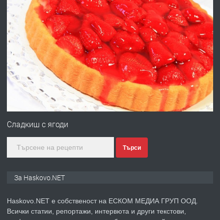
ХАСКОВО
преди 3 дни
ПРЕДЛАГА
Давам гараж под наем
преди 3 дни
ПРЕДЛАГА
№4120 Магазин/Офис под наем в кв.
Любен Каравелов, Хасково-близо до
Сладкиш с ягоди
градската градина!
Търси
преди 3 дни
ПРЕДЛАГА
ПРОСТОРЕН ТРИСТАЕН
За Haskovo.NET
АПАРТАМЕНТ В НОВА СГРАДА КВ.
КУБА
Haskovo.NET е собственост на ЕСКОМ МЕДИА ГРУП ООД.
Всички статии, репортажи, интервюта и други текстови,
преди 4 дни