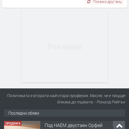
Покажи друг виц
Политиката е втората най-стара професия. Мисля, че е твърде
близка до първата. - Роналд Рейгън
Последни обяви
ПРЕДЛАГА
Под НАЕМ двустаен Орфей