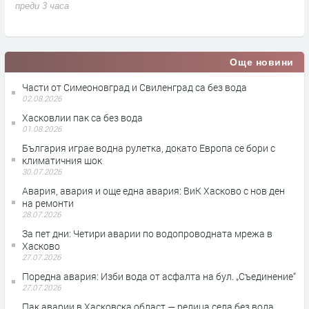
преди 3 часа
п
Още новини
Части от Симеоновград и Свиленград са без вода
02.08.2026
Хасковлии пак са без вода
01.08.2026
България играе водна рулетка, докато Европа се бори с
климатичния шок
30.07.2026
Авария, авария и още една авария: ВиК Хасково с нов ден
на ремонти
28.07.2026
За пет дни: Четири аварии по водопроводната мрежа в
Хасково
27.07.2026
Поредна авария: Изби вода от асфалта на бул. „Съединение“
27.07.2026
Пак аварии в Хасковска област — редица села без вода