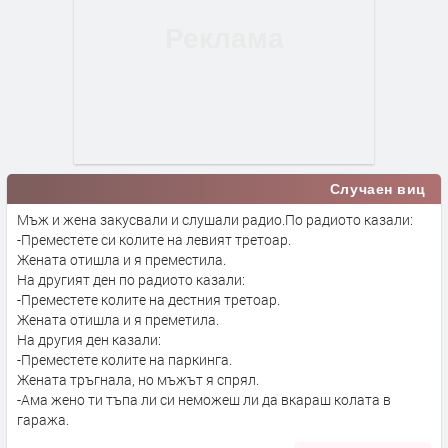
Случаен виц
Мъж и жена закусвали и слушали радио.По радиото казали:
-Преместете си колите на левият третоар.
Жената отишла и я преместила.
На другият ден по радиото казали:
-Преместете колите на дестния третоар.
Жената отишла и я преметила.
На другия ден казали:
-Преместете колите на паркинга.
Жената тръгнала, но мъжът я спрял.
-Ама жено ти тъпа ли си неможеш ли да вкараш колата в
гаража.