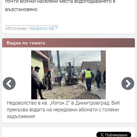
почти всички населени места водоподаването е
възстановено.
Източник:
Haskovo.NET
Видеа по темата
е
Недоволство в кв. „Изток 2“ в Димитровград: ВиК
7
прекъсва водата на нередовни абонати с големи
задължения