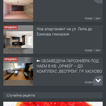
преди 1 ден
ПРЕДЛАГА
Нов апартамент на ул. Липа до
Езикова гимназия
преди 1 ден
ПРЕДЛАГА
🔑 ОБЗАВЕДЕНА ГАРСОНИЕРА ПОД
НАЕМ В КВ. „ОРФЕЙ“ – ДО
КОМПЛЕКС „ВЕСПРЕМ“, ГР. ХАСКОВО
преди 2 дни
ПРЕДЛАГА
НАПЪЛНО ОБЗАВЕДЕН И
Случайна рецепта
ОБОРУДВАН ТРИСТАЕН
АПАРТАМЕНТ В ЦЕНТЪРА НА ГР.