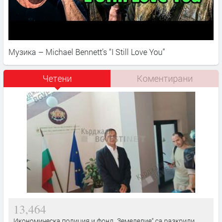
Музика – Michael Bennett’s “I Still Love You”
Четени
Коментирани
13,464
Икономическа полиция и фонд „Земеделие“ са разкрили