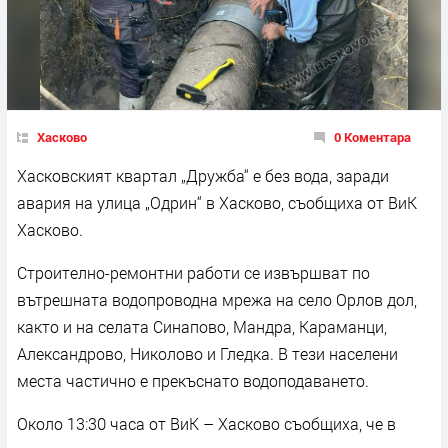
Хасково
0 Коментара
Хасковският квартал „Дружба“ е без вода, заради
авария на улица „Одрин“ в Хасково, съобщиха от ВиК
Хасково.
Строително-ремонтни работи се извършват по
вътрешната водопроводна мрежа на село Орлов дол,
както и на селата Синапово, Мандра, Караманци,
Александрово, Николово и Гледка. В тези населени
места частично е прекъснато водоподаването.
Около 13:30 часа от ВиК – Хасково съобщиха, че в