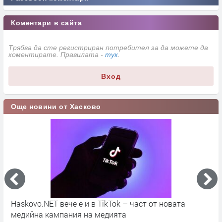
Коментари в сайта
Трябва да сте регистриран потребител за да можете да
коментирате. Правилата -
тук
.
Вход
Още новини от Хасково
во
Haskovo.NET вече е и в TikTok – част от новата
О
медийна кампания на медията
„