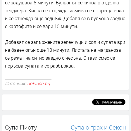
се задушава 5 минути. Бульонът се кипва в отделна
тенджера. Киноа се отцежда, измива се с гореща вода
и се отцежда още веднъж. Добавя се в бульона заедно
с картофите и се вари 15 минути.
Добавят се запържените зеленчуци и сол и супата ври
на бавен огън още 10 минути. Листата на магданоза
се режат на ситно заедно с чесъна. С тази смес се
поръсва супата и се разбърква.
Източник:
gotvach.bg
Супа Писту
Супа с грах и бекон