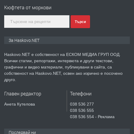
Езикова гимназия
Кюфтета от моркови
преди 3 дни
Търси
ПРЕДЛАГА
🔑 ОБЗАВЕДЕНА ГАРСОНИЕРА ПОД
За Haskovo.NET
НАЕМ В КВ. „ОРФЕЙ“ – ДО
КОМПЛЕКС „ВЕСПРЕМ“, ГР. ХАСКОВО
Haskovo.NET е собственост на ЕСКОМ МЕДИА ГРУП ООД.
Всички статии, репортажи, интервюта и други текстови,
преди 4 дни
графични и видео материали, публикувани в сайта, са
собственост на Haskovo.NET, освен ако изрично е посочено
ПРЕДЛАГА
НАПЪЛНО ОБЗАВЕДЕН И
друго.
ОБОРУДВАН ТРИСТАЕН
АПАРТАМЕНТ В ЦЕНТЪРА НА ГР.
Главен редактор
Телефони
ХАСКОВО
преди 5 дни
Анета Кутелова
038 536 277
038 536 555
ПРЕДЛАГА
Давам гараж под наем
038 536 554 - Реклама
Последвай ни