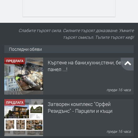
Слабите търсят сила. Силните търсят доказване. Умните
търсят смисъл. Тъпите търсят кеф!
Последни обяви
ПРЕДЛАГА
Къртене на бани,кухни,стени, бетон,
панел ...!
преди 16 часа
ПРЕДЛАГА
Затворен комплекс "Орфей
Резидънс" - Парцели и къщи
преди 16 часа