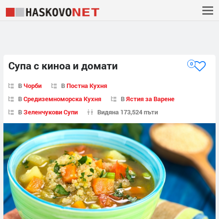
Супа с киноа и домати
0
В
Чорби
В
Постна Кухня
В
Средиземноморска Кухня
В
Ястия за Варене
В
Зеленчукови Супи
Видяна 173,524 пъти