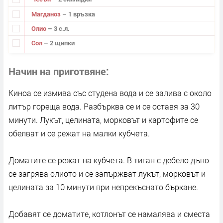
Магданоз
– 1 връзка
Олио
– 3 с.л.
Сол
– 2 щипки
Начин на приготвяне
Киноа се измива със студена вода и се залива с около
литър гореща вода. Разбърква се и се оставя за 30
минути. Лукът, целината, морковът и картофите се
обелват и се режат на малки кубчета.
Доматите се режат на кубчета. В тиган с дебело дъно
се загрява олиото и се запържват лукът, морковът и
целината за 10 минути при непрекъснато бъркане.
Добавят се доматите, котлонът се намалява и сместа