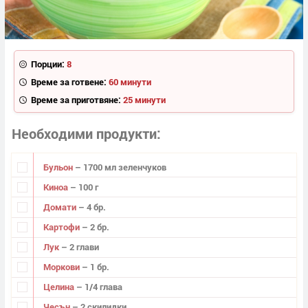
Порции:
8
Време за готвене:
60 минути
Време за приготвяне:
25 минути
Необходими продукти
Бульон
– 1700 мл зеленчуков
Киноа
– 100 г
Домати
– 4 бр.
Картофи
– 2 бр.
Лук
– 2 глави
Моркови
– 1 бр.
Целина
– 1/4 глава
Чесън
– 2 скилидки