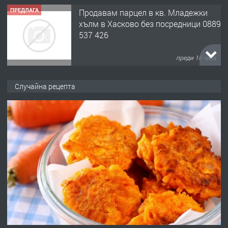
ПРЕДЛАГА
Продавам парцел в кв. Младежки
хълм в Хасково без посредници 0889
537 426
преди 16 часа
ПРЕДЛАГА
Давам обзаведено жилище за жена
Случайна рецепта
без брокери 0889 537 426
преди 16 часа
ПРЕДЛАГА
Под НАЕМ двустаен Орфей
преди 3 дни
ПРЕДЛАГА
Нов апартамент на ул. Липа до