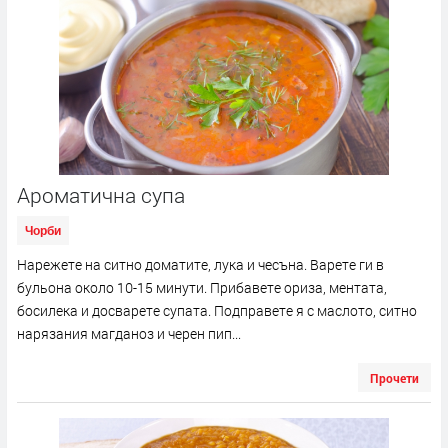
Ароматична супа
Чорби
Нарежете на ситно доматите, лука и чесъна. Варете ги в
бульона около 10-15 минути. Прибавете ориза, ментата,
босилека и досварете супата. Подправете я с маслото, ситно
нарязания магданоз и черен пип...
Прочети