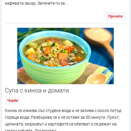
кафявата захар. Запечете ги за...
Прочети
Супа с киноа и домати
Чорби
Киноа се измива със студена вода и се залива с около литър
гореща вода. Разбърква се и се оставя за 30 минути. Лукът,
целината, морковът и картофите се обелват и се режат на
малки кубчета. Доматите с...