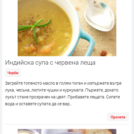
Индийска супа с червена леща
Чорби
Загрейте топеното масло в голям тиган и изпържете вътре
лука, чесъна, лютите чушки и куркумата. Пържете, докато
лукът стане прозрачен на цвят. Прибавете лещата. Сипете
вода и оставете супата да се вар...
Прочети