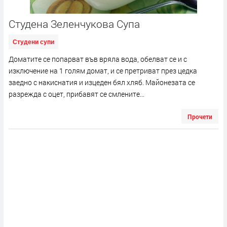
Студена Зеленчукова Супа
Студени супи
Доматите се попарват във вряла вода, обелват се и с
изключение на 1 голям домат, и се претриват през цедка
заедно с накиснатия и изцеден бял хляб. Майонезата се
разрежда с оцет, прибавят се смлените...
Прочети