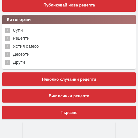
Публикувай нова рецепта
Категории
Супи
Рецепти
Ястия с месо
Десерти
Други
Няколко случайни рецепти
Виж всички рецепти
Търсене