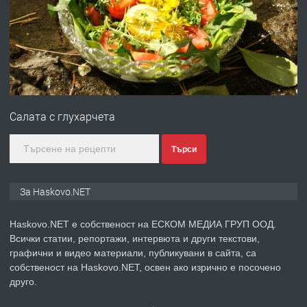
преди 2 дни
ПРЕДЛАГА
№4120 Магазин/Офис под наем в кв.
Любен Каравелов, Хасково-близо до
Салата с глухарчета
градската градина!
преди 2 дни
Търси
ПРЕДЛАГА
ПРОСТОРЕН ТРИСТАЕН
За Haskovo.NET
АПАРТАМЕНТ В НОВА СГРАДА КВ.
КУБА
Haskovo.NET е собственост на ЕСКОМ МЕДИА ГРУП ООД.
Всички статии, репортажи, интервюта и други текстови,
преди 3 дни
графични и видео материали, публикувани в сайта, са
собственост на Haskovo.NET, освен ако изрично е посочено
ПРЕДЛАГА
Продавам парцел в гр. Хасково кв.
друго.
Хисаря до ток, вода,канализация,
асфалт 0889 537 426