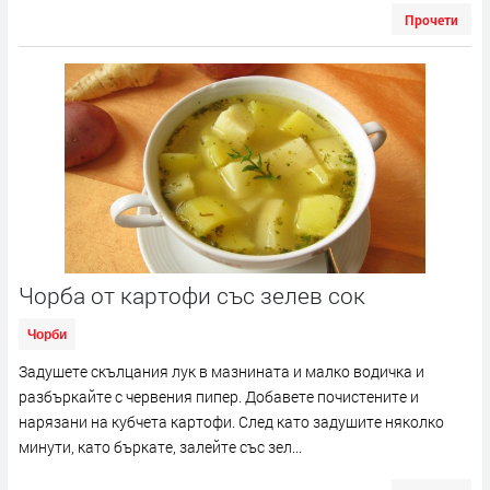
Прочети
Чорба от картофи със зелев сок
Чорби
Задушете скълцания лук в мазнината и малко водичка и
разбъркайте с червения пипер. Добавете почистените и
нарязани на кубчета картофи. След като задушите няколко
минути, като бъркате, залейте със зел...