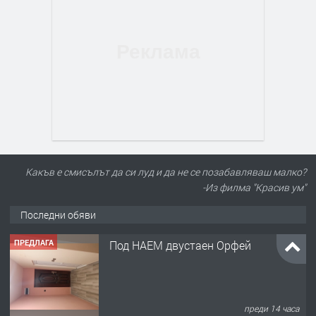
Какъв е смисълът да си луд и да не се позабавляваш малко?
-Из филма "Красив ум"
Последни обяви
ПРЕДЛАГА
Под НАЕМ двустаен Орфей
преди 14 часа