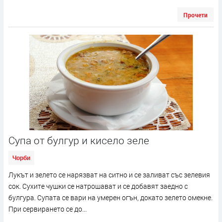
Прочети
Супа от булгур и кисело зеле
Чорби
Лукът и зелето се нарязват на ситно и се заливат със зелевия
сок. Сухите чушки се натрошават и се добавят заедно с
булгура. Супата се вари на умерен огън, докато зелето омекне.
При сервирането се до...