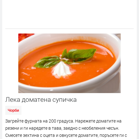
Лека доматена супичка
Чорби
Загрейте фурната на 200 градуса. Нарежете доматите на
резени и ги наредете в тава, заедно с необеления чесън.
Смесете зехтина с оцета и овкусете доматите, поръсете ги с