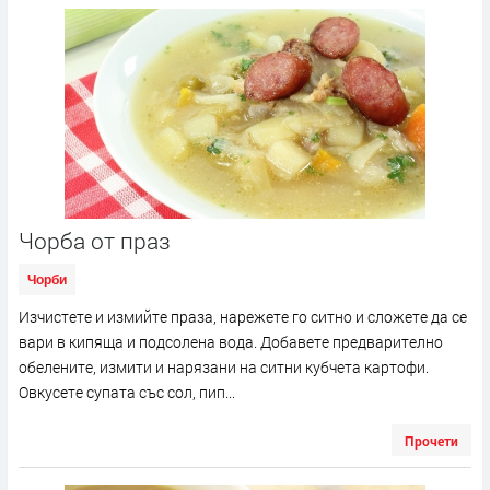
Чорба от праз
Чорби
Изчистете и измийте праза, нарежете го ситно и сложете да се
вари в кипяща и подсолена вода. Добавете предварително
обелените, измити и нарязани на ситни кубчета картофи.
Овкусете супата със сол, пип...
Прочети