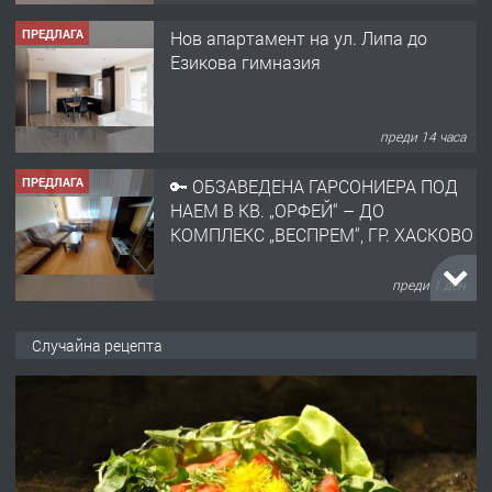
ПРЕДЛАГА
Нов апартамент на ул. Липа до
Езикова гимназия
преди 14 часа
ПРЕДЛАГА
🔑 ОБЗАВЕДЕНА ГАРСОНИЕРА ПОД
НАЕМ В КВ. „ОРФЕЙ“ – ДО
КОМПЛЕКС „ВЕСПРЕМ“, ГР. ХАСКОВО
преди 1 ден
ПРЕДЛАГА
НАПЪЛНО ОБЗАВЕДЕН И
Случайна рецепта
ОБОРУДВАН ТРИСТАЕН
АПАРТАМЕНТ В ЦЕНТЪРА НА ГР.
ХАСКОВО
преди 2 дни
ПРЕДЛАГА
Давам гараж под наем