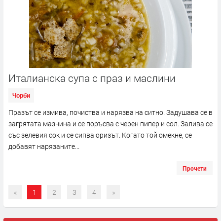
Италианска супа с праз и маслини
Чорби
Празът се измива, почиства и нарязва на ситно. Задушава се в
загрятата мазнина и се поръсва с черен пипер и сол. Залива се
със зелевия сок и се сипва оризът. Когато той омекне, се
добавят нарязаните...
Прочети
«
1
2
3
4
»