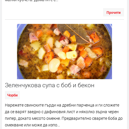
Прочети
Зеленчукова супа с боб и бекон
Чорби
Нарежете свинските гърди на дребни парченца и ги сложете
да се варят заедно с дафиновия лист и няколко зърна черен
пипер, докато месото омекне. Предварително сварете боба до
омекване или може да изпо...