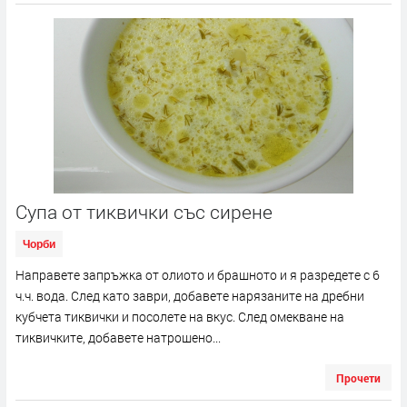
Супа от тиквички със сирене
Чорби
Направете запръжка от олиото и брашното и я разредете с 6
ч.ч. вода. След като заври, добавете нарязаните на дребни
кубчета тиквички и посолете на вкус. След омекване на
тиквичките, добавете натрошено...
Прочети