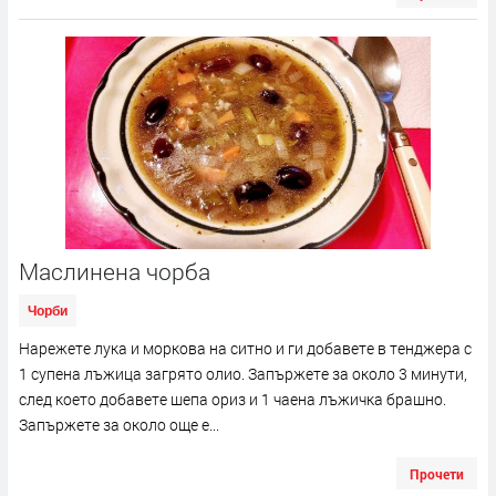
Маслинена чорба
Чорби
Нарежете лука и моркова на ситно и ги добавете в тенджера с
1 супена лъжица загрято олио. Запържете за около 3 минути,
след което добавете шепа ориз и 1 чаена лъжичка брашно.
Запържете за около още е...
Прочети