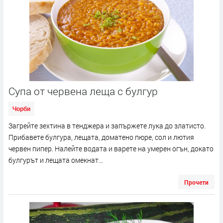
Супа от червена леща с булгур
Чорби
Загрейте зехтина в тенджера и запържете лука до златисто.
Прибавете булгура, лещата, доматено пюре, сол и лютия
червен пипер. Налейте водата и варете на умерен огън, докато
булгурът и лещата омекнат...
Прочети