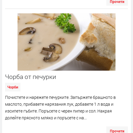
Прочети
Чорба от печурки
Чорби
Почистете и нарежете печурките. Запържете брашното в
маслото, прибавете нарязания лук, добавете 1 л вода и
изсипете гъбите. Поръсете с черен пипер и сол. Накрая
долейте прясното мляко и поръсете с на...
Прочети