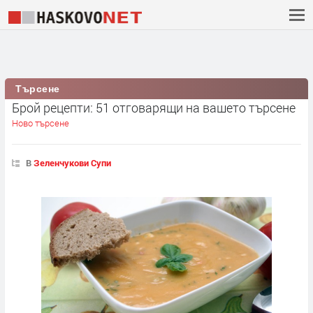
Търсене
Брой рецепти: 51 отговарящи на вашето търсене
Ново търсене
В
Зеленчукови Супи