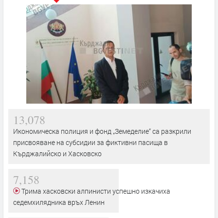
13,078
Икономическа полиция и фонд „Земеделие“ са разкрили
присвояване на субсидии за фиктивни пасища в
Кърджалийско и Хасковско
7,158
Трима хасковски алпинисти успешно изкачиха
седемхилядника връх Ленин