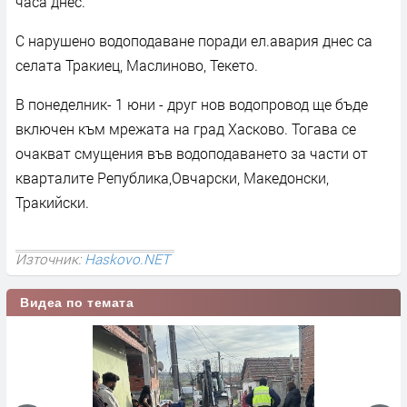
часа днес.
С нарушено водоподаване поради ел.авария днес са
селата Тракиец, Маслиново, Текето.
В понеделник- 1 юни - друг нов водопровод ще бъде
включен към мрежата на град Хасково. Тогава се
очакват смущения във водоподаването за части от
кварталите Република,Овчарски, Македонски,
Тракийски.
Източник:
Haskovo.NET
Видеа по темата