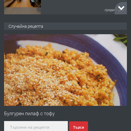
преди 1 ден
ПРЕДЛАГА
НАПЪЛНО ОБЗАВЕДЕН И
Случайна рецепта
ОБОРУДВАН ТРИСТАЕН
АПАРТАМЕНТ В ЦЕНТЪРА НА ГР.
ХАСКОВО
преди 2 дни
ПРЕДЛАГА
Давам гараж под наем
преди 2 дни
ПРЕДЛАГА
№4120 Магазин/Офис под наем в кв.
Любен Каравелов, Хасково-близо до
Булгурен пилаф с тофу
градската градина!
Търси
преди 2 дни