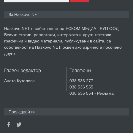
ПРЕДЛАГА
ПРОСТОРЕН ТРИСТАЕН
За Haskovo.NET
АПАРТАМЕНТ В НОВА СГРАДА КВ.
КУБА
Haskovo.NET е собственост на ЕСКОМ МЕДИА ГРУП ООД.
Всички статии, репортажи, интервюта и други текстови,
преди 3 дни
графични и видео материали, публикувани в сайта, са
собственост на Haskovo.NET, освен ако изрично е посочено
ПРЕДЛАГА
Продавам парцел в гр. Хасково кв.
друго.
Хисаря до ток, вода,канализация,
асфалт 0889 537 426
Главен редактор
Телефони
преди 3 дни
Анета Кутелова
038 536 277
038 536 555
ПРЕДЛАГА
СГЛОБЯВАНЕ НА МЕБЕЛИ.
038 536 554 - Реклама
Последвай ни
преди 3 дни
ПРЕДЛАГА
№4119 Едностаен обзаведен