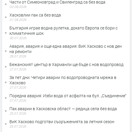
Части от Симеоновград и Свиленград са без вода
02.08.2026
Хасковлии пак са без вода
01.08.2026
България играе водна рулетка, докато Европа се бори с
климатичния шок
30.07.2026
Авария, авария и още една авария: ВиК Хасково с нов ден
на ремонти
28.07.2026
Бежанският център в Харманли ще бъде с нов водопровод
27.07.2026
За пет дни: Четири аварии по водопроводната мрежа в
Хасково
27.07.2026
Поредна авария: Изби вода от асфалта на бул. „Съединение“
27.07.2026
Пак аварии в Хасковска област — редица села без вода
25.07.2026
ВиК Хасково подготви съоръженията за летния сезон
25.07.2026