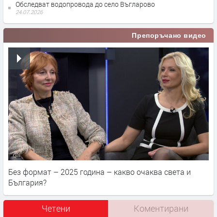
Обследват водопровода до село Въгларово
24.07.2026
Препоръчано видео
Без формат – 2025 година – какво очаква света и
България?
Четени
Коментирани