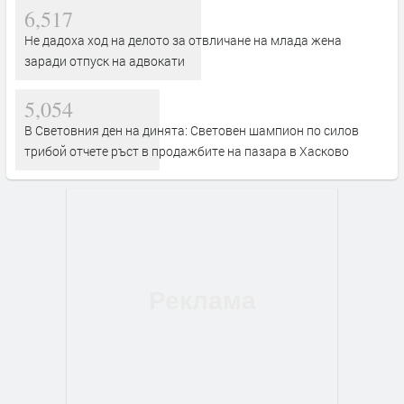
6,517
Не дадоха ход на делото за отвличане на млада жена
заради отпуск на адвокати
5,054
В Световния ден на динята: Световен шампион по силов
трибой отчете ръст в продажбите на пазара в Хасково