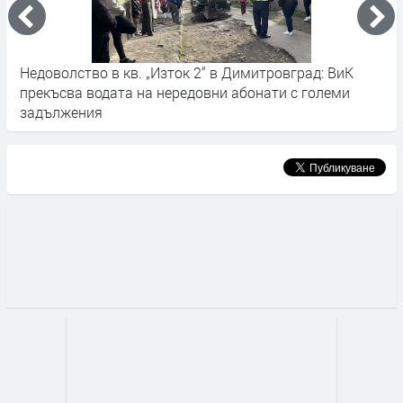
я
Недоволство в кв. „Изток 2“ в Димитровград: ВиК
7
прекъсва водата на нередовни абонати с големи
задължения