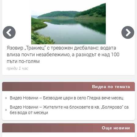
Язовир „Тракиец“ с тревожен дисбаланс: водата
Д
влиза почти незабележимо, а разходът е над 100
п
пъти по-голям
преди 1 час
Видеа по темата
Видео Новини – Безводие цари в село Гледка вече месец
Видео Новини – Жителите на блоковете в кв. „Болярово“ са
без вода от месеци
Още новини