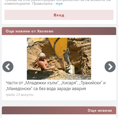
коментирате. Правилата -
тук
.
Вход
Още новини от Хасково
Части от „Младежки хълм“, „Хисаря“, „Тракийски“ и
О
„Македонски“ са без вода заради авария
о
преди 13 минути
п
Още новини