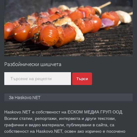
ПРЕДЛАГА
Давам гараж под наем
преди 3 дни
ПРЕДЛАГА
№4120 Магазин/Офис под наем в кв.
Любен Каравелов, Хасково-близо до
Разбойнически шишчета
градската градина!
Търси
преди 3 дни
ПРЕДЛАГА
ПРОСТОРЕН ТРИСТАЕН
За Haskovo.NET
АПАРТАМЕНТ В НОВА СГРАДА КВ.
КУБА
Haskovo.NET е собственост на ЕСКОМ МЕДИА ГРУП ООД.
Всички статии, репортажи, интервюта и други текстови,
преди 4 дни
графични и видео материали, публикувани в сайта, са
собственост на Haskovo.NET, освен ако изрично е посочено
ПРЕДЛАГА
Продавам парцел в гр. Хасково кв.