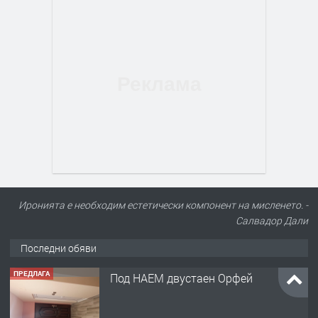
Иронията е необходим естетически компонент на мисленето. -
Салвадор Дали
Последни обяви
ПРЕДЛАГА
Под НАЕМ двустаен Орфей