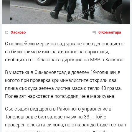
Хасково
0 Коментара
С полицейски мерки на задържане през денонощието
са били трима мъже за държане на наркотици,
съобщиха от Областната дирекция на МВР в Хасково.
В участъка в Симеоновград е доведен 19-годишен, в
когото при проверка криминалистите открили два
плика със суха зелена листна маса с тегло 43 грама.
Полевият наркотест е потвърдил, че е марихуана.
Със същия вид дрога в Районното управление в
Тополовград е бил заловен мъж на 33 г. Той е
проверен с леката си кола, но отказал да бъде тестван