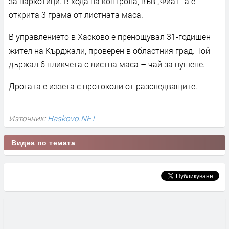
за наркотици. В хода на контрола, във „Фиат“-а е
открита 3 грама от листната маса.
В управлението в Хасково е пренощувал 31-годишен
жител на Кърджали, проверен в областния град. Той
държал 6 пликчета с листна маса – чай за пушене.
Дрогата е иззета с протоколи от разследващите.
Източник:
Haskovo.NET
Видеа по темата