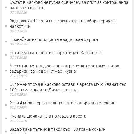
Съдът в Хасково не пусна обвиняем за опит за контрабанда
на кокаин и злато
07.08.2026
Задържаха 44-годишен с оксикодон и лаборатория за
наркотици
06.08.2026
Познайник на полицията е задържан с дрога
05.08.2026
Четирима са хванати с наркотици в Хасковско
03.08.2026
Апелативният съд остави зад решетките автомонтьора,
задържан за над 31 кг марихуана
23.07.2026
Окръжният съд в Хасково остави в ареста мъж, хванат със
100 грама кокаин в Димитровград
21.07.2026
2 г. и 4 м. затвор за полицайката, задържана с кокаин
21.07.2026
Руснака ще чака 13-а присъда в ареста
20.07.2026
Задържаха пътник в такси със 100 грама кокаин
20.07.2026