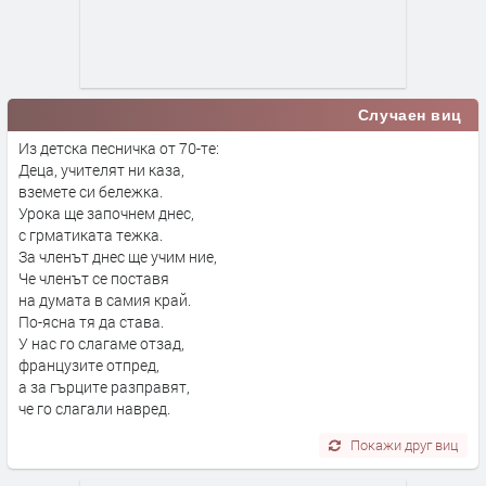
Случаен виц
Из детска песничка от 70-те:
Деца, учителят ни каза,
вземете си бележка.
Урока ще започнем днес,
с грматиката тежка.
За членът днес ще учим ние,
Че членът се поставя
на думата в самия край.
По-ясна тя да става.
У нас го слагаме отзад,
французите отпред,
а за гърците разправят,
че го слагали навред.
Покажи друг виц