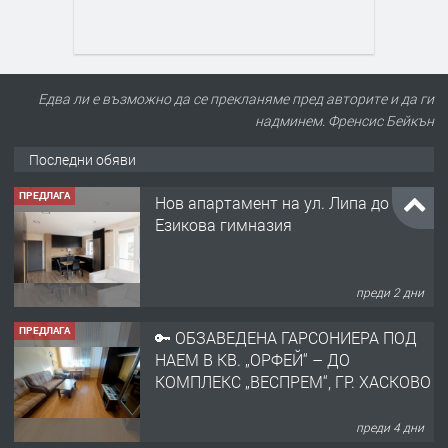
Едва ли е възможно да се прекланяме пред авторите и да ги
надминем. Френсис Бейкън
Последни обяви
ПРЕДЛАГА
Нов апартамент на ул. Липа до
Езикова гимназия
преди 2 дни
ПРЕДЛАГА
🔑 ОБЗАВЕДЕНА ГАРСОНИЕРА ПОД
НАЕМ В КВ. „ОРФЕЙ“ – ДО
КОМПЛЕКС „ВЕСПРЕМ“, ГР. ХАСКОВО
преди 4 дни