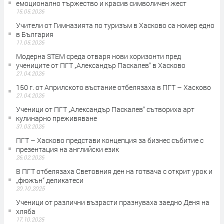
емоционално тържество и красив символичен жест
15.05.2026
Учители от Гимназията по туризъм в Хасково са номер едно
в България
11.05.2026
Модерна STEM среда отваря нови хоризонти пред
учениците от ПГТ „Александър Паскалев“ в Хасково
21.04.2026
150 г. от Априлското въстание отбелязаха в ПГТ – Хасково
21.04.2026
Ученици от ПГТ „Александър Паскалев“ сътвориха арт
кулинарно преживяване
31.03.2026
ПГТ – Хасково представи концепция за бизнес събитие с
презентация на английски език
26.02.2026
В ПГТ отбелязаха Световния ден на готвача с открит урок и
„фюжън“ деликатеси
20.10.2025
Ученици от различни възрасти празнуваха заедно Деня на
хляба
17.10.2025