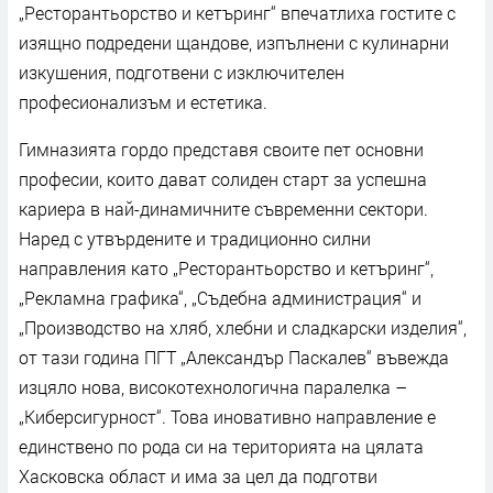
„Ресторантьорство и кетъринг“ впечатлиха гостите с
изящно подредени щандове, изпълнени с кулинарни
изкушения, подготвени с изключителен
професионализъм и естетика.
Гимназията гордо представя своите пет основни
професии, които дават солиден старт за успешна
кариера в най-динамичните съвременни сектори.
Наред с утвърдените и традиционно силни
направления като „Ресторантьорство и кетъринг“,
„Рекламна графика“, „Съдебна администрация“ и
„Производство на хляб, хлебни и сладкарски изделия“,
от тази година ПГТ „Александър Паскалев“ въвежда
изцяло нова, високотехнологична паралелка –
„Киберсигурност“. Това иновативно направление е
единствено по рода си на територията на цялата
Хасковска област и има за цел да подготви