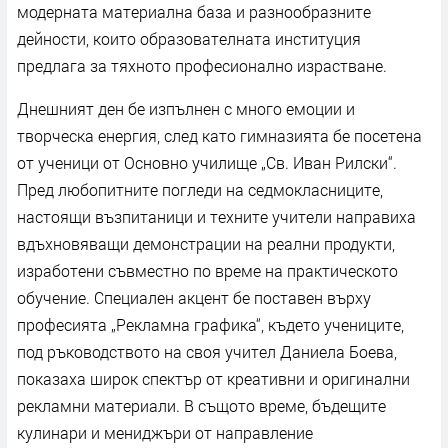
модерната материална база и разнообразните
дейности, които образователната институция
предлага за тяхното професионално израстване.
Днешният ден бе изпълнен с много емоции и
творческа енергия, след като гимназията бе посетена
от ученици от Основно училище „Св. Иван Рилски“.
Пред любопитните погледи на седмокласниците,
настоящи възпитаници и техните учители направиха
вдъхновяващи демонстрации на реални продукти,
изработени съвместно по време на практическото
обучение. Специален акцент бе поставен върху
професията „Рекламна графика“, където учениците,
под ръководството на своя учител Даниела Боева,
показаха широк спектър от креативни и оригинални
рекламни материали. В същото време, бъдещите
кулинари и мениджъри от направление