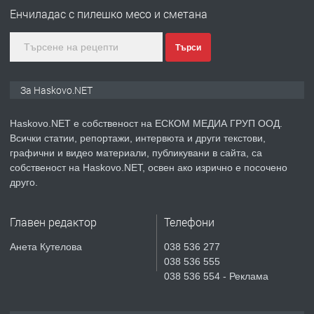
АПАРТАМЕНТ В НОВА СГРАДА КВ.
Енчиладас с пилешко месо и сметана
КУБА
Търси
преди 5 дни
ПРЕДЛАГА
Продавам парцел в гр. Хасково кв.
За Haskovo.NET
Хисаря до ток, вода,канализация,
асфалт 0889 537 426
Haskovo.NET е собственост на ЕСКОМ МЕДИА ГРУП ООД.
Всички статии, репортажи, интервюта и други текстови,
преди 5 дни
графични и видео материали, публикувани в сайта, са
собственост на Haskovo.NET, освен ако изрично е посочено
ПРЕДЛАГА
СГЛОБЯВАНЕ НА МЕБЕЛИ.
друго.
Главен редактор
Телефони
преди 5 дни
Анета Кутелова
038 536 277
038 536 555
ПРЕДЛАГА
№4119 Едностаен обзаведен
038 536 554 - Реклама
апартамент под наем в кв.
Училищни, гр. Хасково.