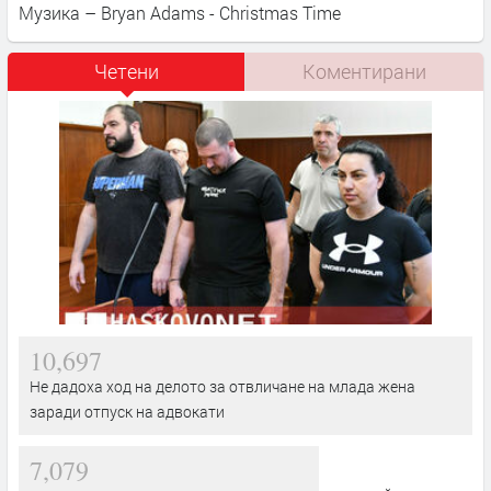
Музика – Bryan Adams - Christmas Time
Четени
Коментирани
10,697
Не дадоха ход на делото за отвличане на млада жена
заради отпуск на адвокати
7,079