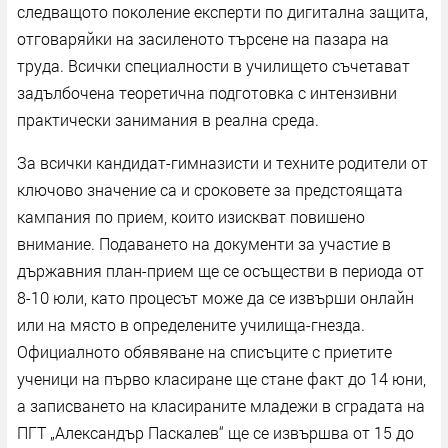
следващото поколение експерти по дигитална защита,
отговаряйки на засиленото търсене на пазара на
труда. Всички специалности в училището съчетават
задълбочена теоретична подготовка с интензивни
практически занимания в реална среда.
За всички кандидат-гимназисти и техните родители от
ключово значение са и сроковете за предстоящата
кампания по прием, които изискват повишено
внимание. Подаването на документи за участие в
държавния план-прием ще се осъществи в периода от
8-10 юли, като процесът може да се извърши онлайн
или на място в определените училища-гнезда.
Официалното обявяване на списъците с приетите
ученици на първо класиране ще стане факт до 14 юни,
а записването на класираните младежи в сградата на
ПГТ „Александър Паскалев“ ще се извършва от 15 до