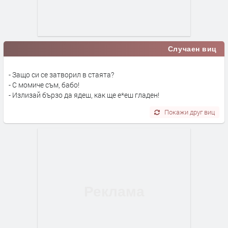
Случаен виц
- Защо си се затворил в стаята?
- С момиче съм, бабо!
- Излизай бързо да ядеш, как ще е*еш гладен!
Покажи друг виц