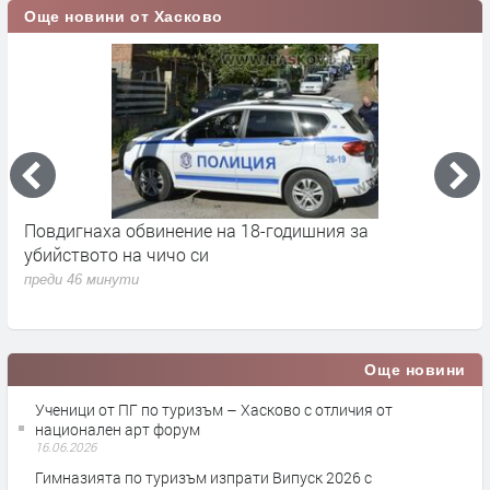
Още новини от Хасково
Повдигнаха обвинение на 18-годишния за
М
убийството на чичо си
Х
н
преди 46 минути
п
Още новини
Ученици от ПГ по туризъм – Хасково с отличия от
национален арт форум
16.06.2026
Гимназията по туризъм изпрати Випуск 2026 с