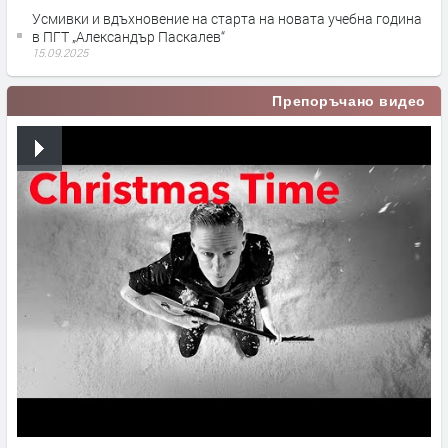
Усмивки и вдъхновение на старта на новата учебна година
в ПГТ „Александър Паскалев“
15.09.2025
Препоръчано видео