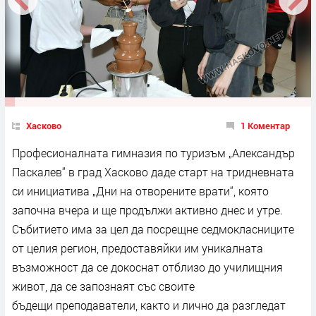
Хасково
1 Коментар
Професионалната гимназия по туризъм „Александър
Паскалев“ в град Хасково даде старт на тридневната
си инициатива „Дни на отворените врати“, която
започна вчера и ще продължи активно днес и утре.
Събитието има за цел да посрещне седмокласниците
от целия регион, предоставяйки им уникалната
възможност да се докоснат отблизо до училищния
живот, да се запознаят със своите
бъдещи преподаватели, както и лично да разгледат