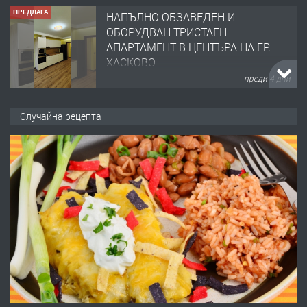
ПРЕДЛАГА
НАПЪЛНО ОБЗАВЕДЕН И
ОБОРУДВАН ТРИСТАЕН
АПАРТАМЕНТ В ЦЕНТЪРА НА ГР.
ХАСКОВО
преди 4 дни
ПРЕДЛАГА
Давам гараж под наем
Случайна рецепта
преди 4 дни
ПРЕДЛАГА
№4120 Магазин/Офис под наем в кв.
Любен Каравелов, Хасково-близо до
градската градина!
преди 5 дни
ПРЕДЛАГА
ПРОСТОРЕН ТРИСТАЕН