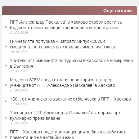
Още новини
ПГТ „Александър Паскалев“ в Хасково отвори врати за
бъдещите осмокласници с иновации и демонстрации
04.06.2026
Гимназията по туризъм изпрати Випуск 2026 с
емоционално тържество и красив символичен жест
15.05.2026
Учители от Гимназията по туризъм в Хасково са номер едно
в България
11.05.2026
Модерна STEM среда отваря нови хоризонти пред
учениците от ПГТ „Александър Паскалев“ в Хасково
21.04.2026
150 г. от Априлското въстание отбелязаха в ПГТ – Хасково
21.04.2026
Ученици от ПГТ „Александър Паскалев“ сътвориха арт
кулинарно преживяване
31.03.2026
ПГТ – Хасково представи концепция за бизнес събитие с
презентация на английски език