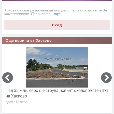
Трябва да сте регистриран потребител за да можете да
коментирате. Правилата -
тук
.
Вход
Още новини от Хасково
на
Над 33 млн. евро ще струва новият околовръстен път
С
на Хасково
п
преди 12 часа
п