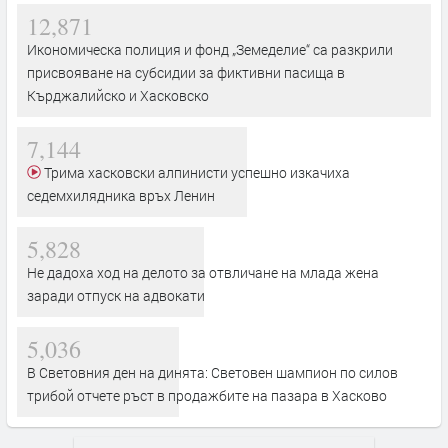
12,871
Икономическа полиция и фонд „Земеделие“ са разкрили
присвояване на субсидии за фиктивни пасища в
Кърджалийско и Хасковско
7,144
Трима хасковски алпинисти успешно изкачиха
седемхилядника връх Ленин
5,828
Не дадоха ход на делото за отвличане на млада жена
заради отпуск на адвокати
5,036
В Световния ден на динята: Световен шампион по силов
трибой отчете ръст в продажбите на пазара в Хасково