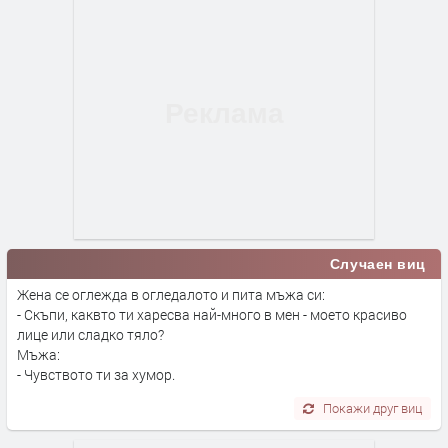
Случаен виц
Жена се оглежда в огледалото и пита мъжа си:
- Скъпи, каквто ти харесва най-много в мен - моето красиво
лице или сладко тяло?
Мъжа:
- Чувството ти за хумор.
Покажи друг виц