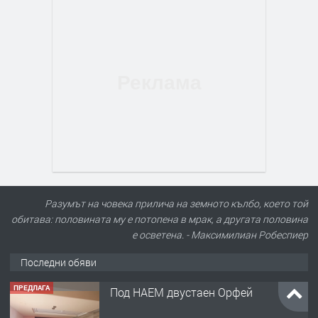
Разумът на човека прилича на земното кълбо, което той
обитава: половината му е потопена в мрак, а другата половина
е осветена. - Максимилиан Робеспиер
Последни обяви
ПРЕДЛАГА
Под НАЕМ двустаен Орфей