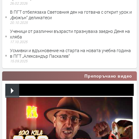
26.02.2026
В ПГТ отбелязаха Световния ден на готвача с открит урок и
„фюжън“ деликатеси
20.10.2025
Ученици от различни възрасти празнуваха заедно Деня на
хляба
17.10.2025
Усмивки и вдъхновение на старта на новата учебна година
в ПГТ „Александър Паскалев“
15.09.2025
Препоръчано видео