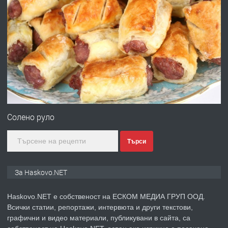
преди 2 дни
ПРЕДЛАГА
Давам гараж под наем
преди 2 дни
ПРЕДЛАГА
№4120 Магазин/Офис под наем в кв.
Любен Каравелов, Хасково-близо до
Солено руло
градската градина!
Търси
преди 2 дни
ПРЕДЛАГА
ПРОСТОРЕН ТРИСТАЕН
За Haskovo.NET
АПАРТАМЕНТ В НОВА СГРАДА КВ.
КУБА
Haskovo.NET е собственост на ЕСКОМ МЕДИА ГРУП ООД.
Всички статии, репортажи, интервюта и други текстови,
преди 3 дни
графични и видео материали, публикувани в сайта, са