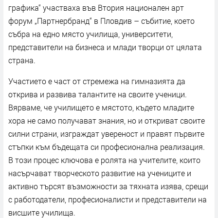
графика“ участваха във Втория национален арт
форум „Партнербранд“ в Пловдив – събитие, което
събра на едно място училища, университети,
представители на бизнеса и млади творци от цялата
страна.
Участието е част от стремежа на гимназията да
открива и развива талантите на своите ученици.
Вярваме, че училището е мястото, където младите
хора не само получават знания, но и откриват своите
силни страни, изграждат увереност и правят първите
стъпки към бъдещата си професионална реализация.
В този процес ключова е ролята на учителите, които
насърчават творческото развитие на учениците и
активно търсят възможности за тяхната изява, срещи
с работодатели, професионалисти и представители на
висшите училища.